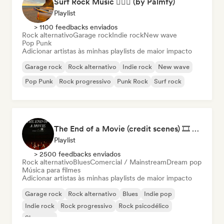
Surf Rock Music 🏄🏻‍♂️ (by Palmfy)
Playlist
> 1100 feedbacks enviados
Rock alternativo
Garage rock
Indie rock
New wave
Pop Punk
Adicionar artistas às minhas playlists de maior impacto
Garage rock
Rock alternativo
Indie rock
New wave
Pop Punk
Rock progressivo
Punk Rock
Surf rock
The End of a Movie (credit scenes) 🎞️ Cinematic Dream Pop & Bedroom Indie
Playlist
> 2500 feedbacks enviados
Rock alternativo
Blues
Comercial / Mainstream
Dream pop
Música para filmes
Adicionar artistas às minhas playlists de maior impacto
Garage rock
Rock alternativo
Blues
Indie pop
Indie rock
Rock progressivo
Rock psicodélico
Shoegaze