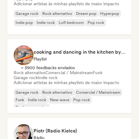
Adicionar artistas às minhas playlists de maior impacto
Garage rock
Rock alternativo
Dream pop
Hyperpop
Indie pop
Indie rock
Lofi bedroom
Pop rock
cooking and dancing in the kitchen by Cookfy
Playlist
> 3900 feedbacks enviados
Rock alternativo
Comercial / Mainstream
Funk
Garage rock
Indie rock
Adicionar artistas às minhas playlists de maior impacto
Garage rock
Rock alternativo
Comercial / Mainstream
Funk
Indie rock
New wave
Pop rock
Rock progressivo
Piotr (Radio Kielce)
Rádio