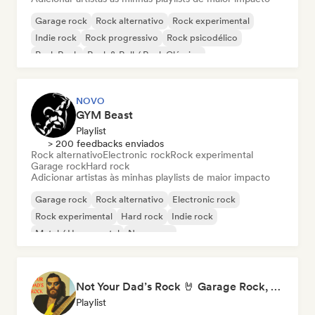
Garage rock
Rock alternativo
Rock experimental
Indie rock
Rock progressivo
Rock psicodélico
Punk Rock
Rock & Roll / Rock Clássico
NOVO
GYM Beast
Playlist
> 200 feedbacks enviados
Rock alternativo
Electronic rock
Rock experimental
Garage rock
Hard rock
Adicionar artistas às minhas playlists de maior impacto
Garage rock
Rock alternativo
Electronic rock
Rock experimental
Hard rock
Indie rock
Metal / Heavy metal
New wave
Not Your Dad’s Rock 🤘 Garage Rock, Alt-Rock & Indie Anthems
Playlist