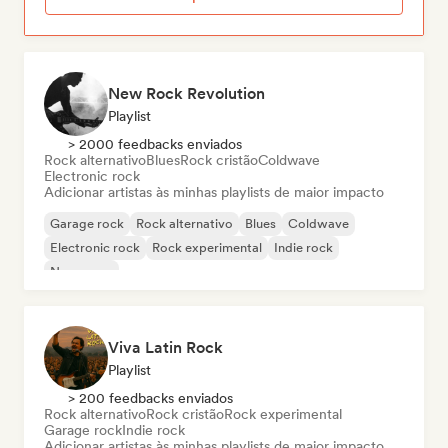
New Rock Revolution
Playlist
> 2000 feedbacks enviados
Rock alternativo
Blues
Rock cristão
Coldwave
Electronic rock
Adicionar artistas às minhas playlists de maior impacto
Garage rock
Rock alternativo
Blues
Coldwave
Electronic rock
Rock experimental
Indie rock
New wave
Viva Latin Rock
Playlist
> 200 feedbacks enviados
Rock alternativo
Rock cristão
Rock experimental
Garage rock
Indie rock
Adicionar artistas às minhas playlists de maior impacto