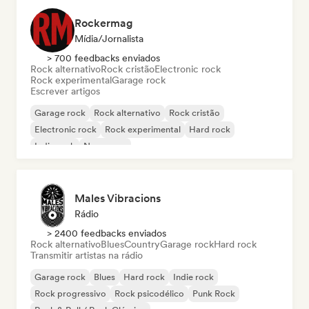
Rockermag
Mídia/Jornalista
> 700 feedbacks enviados
Rock alternativo
Rock cristão
Electronic rock
Rock experimental
Garage rock
Escrever artigos
Garage rock
Rock alternativo
Rock cristão
Electronic rock
Rock experimental
Hard rock
Indie rock
New wave
Males Vibracions
Rádio
> 2400 feedbacks enviados
Rock alternativo
Blues
Country
Garage rock
Hard rock
Transmitir artistas na rádio
Garage rock
Blues
Hard rock
Indie rock
Rock progressivo
Rock psicodélico
Punk Rock