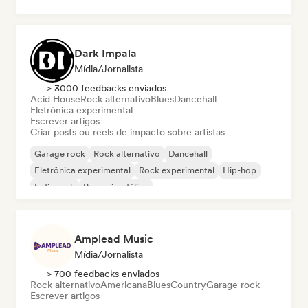
Rock & Roll / Rock Clássico
Dark Impala
Mídia/Jornalista
> 3000 feedbacks enviados
Acid House
Rock alternativo
Blues
Dancehall
Eletrônica experimental
Escrever artigos
Criar posts ou reels de impacto sobre artistas
Garage rock
Rock alternativo
Dancehall
Eletrônica experimental
Rock experimental
Hip-hop
Indie rock
Pop psicodélico
Amplead Music
Mídia/Jornalista
> 700 feedbacks enviados
Rock alternativo
Americana
Blues
Country
Garage rock
Escrever artigos