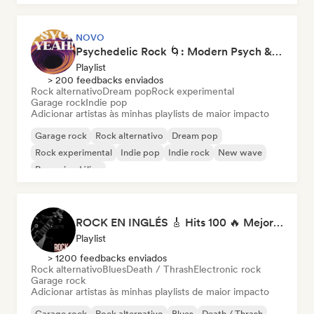
NOVO
Psychedelic Rock 🌀: Modern Psych & Turkish Vibes
Playlist
> 200 feedbacks enviados
Rock alternativo
Dream pop
Rock experimental
Garage rock
Indie pop
Adicionar artistas às minhas playlists de maior impacto
Garage rock
Rock alternativo
Dream pop
Rock experimental
Indie pop
Indie rock
New wave
Pop psicodélico
ROCK EN INGLÉS 🎸 Hits 100 🔥 Mejor Música Rock Internacional ·
Playlist
> 1200 feedbacks enviados
Rock alternativo
Blues
Death / Thrash
Electronic rock
Garage rock
Adicionar artistas às minhas playlists de maior impacto
Garage rock
Rock alternativo
Blues
Death / Thrash