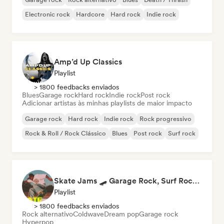
Electronic rock
Hardcore
Hard rock
Indie rock
Amp’d Up Classics
Playlist
> 1800 feedbacks enviados
Blues
Garage rock
Hard rock
Indie rock
Post rock
Adicionar artistas às minhas playlists de maior impacto
Garage rock
Hard rock
Indie rock
Rock progressivo
Rock & Roll / Rock Clássico
Blues
Post rock
Surf rock
Skate Jams 🛹 Garage Rock, Surf Rock & Neo-Psych
Playlist
> 1800 feedbacks enviados
Rock alternativo
Coldwave
Dream pop
Garage rock
Hyperpop