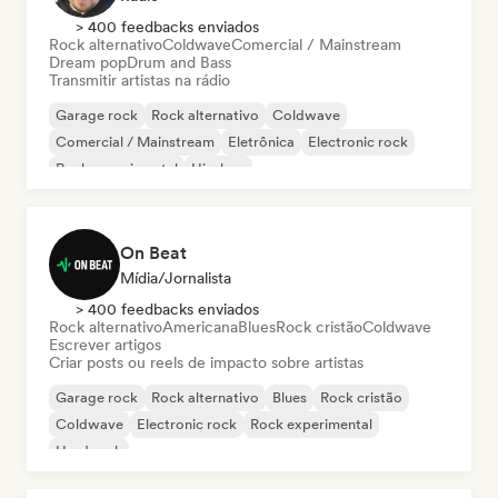
> 400 feedbacks enviados
Rock alternativo
Coldwave
Comercial / Mainstream
Dream pop
Drum and Bass
Transmitir artistas na rádio
Garage rock
Rock alternativo
Coldwave
Comercial / Mainstream
Eletrônica
Electronic rock
Rock experimental
Hip-hop
On Beat
Mídia/Jornalista
> 400 feedbacks enviados
Rock alternativo
Americana
Blues
Rock cristão
Coldwave
Escrever artigos
Criar posts ou reels de impacto sobre artistas
Garage rock
Rock alternativo
Blues
Rock cristão
Coldwave
Electronic rock
Rock experimental
Hard rock