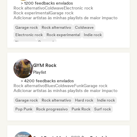
> 1200 feedbacks enviados
Rock alternativo
Coldwave
Electronic rock
Rock experimental
Garage rock
Adicionar artistas às minhas playlists de maior impacto
Garage rock
Rock alternativo
Coldwave
Electronic rock
Rock experimental
Indie rock
New wave
Pop rock
GYM Rock
Playlist
> 4200 feedbacks enviados
Rock alternativo
Blues
Coldwave
Funk
Garage rock
Adicionar artistas às minhas playlists de maior impacto
Garage rock
Rock alternativo
Hard rock
Indie rock
Pop Punk
Rock progressivo
Punk Rock
Surf rock