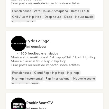
Criar posts ou reels de impacto sobre artistas
French house
Afro House / Amapiano
Beats / Lo-fi
Chill / Lo-fi Hip-Hop
Deep house
Disco
House music
Nu-disco / Italo
Lyric Lounge
Influenciador
> 1900 feedbacks enviados
Música africana
Afrobeat / Afropop
Chill / Lo-fi Hip-Hop
Música clássica
Cloud Rap / Hip Hop
Criar posts ou reels de impacto sobre artistas
French house
Cloud Rap / Hip Hop
Hip-hop
Hip-hop instrumental
Rap internacional
Nouvelle scene
Rap francês
R&B
RockinBeatsTV
Influenciador