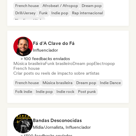
French house
Afrobeat / Afropop
Dream pop
Drill/Jersey
Funk
Indie pop
Rap internacional
Nu-disco / Italo
Fá d'A Clave do Fá
Influenciador
> 100 feedbacks enviados
Música brasileira
Funk brasileiro
Dream pop
Electropop
French house
Criar posts ou reels de impacto sobre artistas
French house
Música brasileira
Dream pop
Indie Dance
Folk indie
Indie pop
Indie rock
Post punk
Bandas Desconocidas
Mídia/Jornalista, Influenciador
> 1300 feedbacks enviados