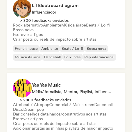
Lil Electrocardiogram
Influenciador
> 300 feedbacks enviados
Rock alternativo
Ambiente
Música árabe
Beats / Lo-fi
Bossa nova
Escrever artigos
Criar posts ou reels de impacto sobre artistas
French house
Ambiente
Beats / Lo-fi
Bossa nova
Música italiana
Dancehall
Folk indie
Rap internacional
Yas Yas Music
Mídia/Jornalista, Mentor, Playlist, Influenciador
> 2800 feedbacks enviados
Afrobeat / Afropop
Comercial / Mainstream
Dancehall
Disco
Dream pop
Dar conselhos detalhados/construtivos aos artistas
Escrever artigos
Criar posts ou reels de impacto sobre artistas
Adicionar artistas às minhas playlists de maior impacto