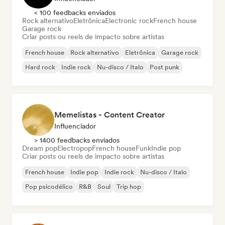
< 100 feedbacks enviados
Rock alternativo
Eletrônica
Electronic rock
French house
Garage rock
Criar posts ou reels de impacto sobre artistas
French house
Rock alternativo
Eletrônica
Garage rock
Hard rock
Indie rock
Nu-disco / Italo
Post punk
Memelistas - Content Creator
Influenciador
> 1400 feedbacks enviados
Dream pop
Electropop
French house
Funk
Indie pop
Criar posts ou reels de impacto sobre artistas
French house
Indie pop
Indie rock
Nu-disco / Italo
Pop psicodélico
R&B
Soul
Trip hop