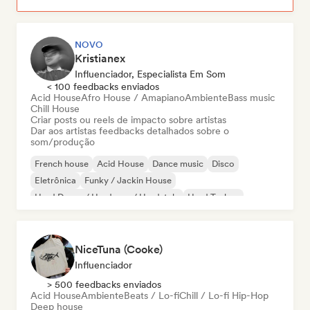
NOVO
Kristianex
Influenciador, Especialista Em Som
< 100 feedbacks enviados
Acid House
Afro House / Amapiano
Ambiente
Bass music
Chill House
Criar posts ou reels de impacto sobre artistas
Dar aos artistas feedbacks detalhados sobre o
som/produção
French house
Acid House
Dance music
Disco
Eletrônica
Funky / Jackin House
Hard Dance / Hardcore / Hardstyle
Hard Techno
NiceTuna (Cooke)
Influenciador
> 500 feedbacks enviados
Acid House
Ambiente
Beats / Lo-fi
Chill / Lo-fi Hip-Hop
Deep house