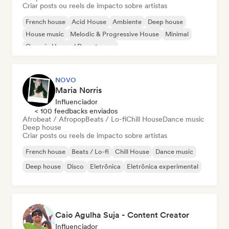
Criar posts ou reels de impacto sobre artistas
French house
Acid House
Ambiente
Deep house
House music
Melodic & Progressive House
Minimal
Organic House / Downtempo
NOVO
Maria Norris
Influenciador
< 100 feedbacks enviados
Afrobeat / Afropop
Beats / Lo-fi
Chill House
Dance music
Deep house
Criar posts ou reels de impacto sobre artistas
French house
Beats / Lo-fi
Chill House
Dance music
Deep house
Disco
Eletrônica
Eletrônica experimental
Caio Agulha Suja - Content Creator
Influenciador