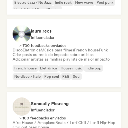
Electro Jazz / Nu Jazz
Indie rock
New wave
Post punk
Rock & Roll / Rock Clássico
laura.recs
Influenciador
> 700 feedbacks enviados
Disco
Eletrônica
Música para filmes
French house
Funk
Criar posts ou reels de impacto sobre artistas
Adicionar artistas às minhas playlists de maior impacto
French house
Eletrônica
House music
Indie pop
Nu-disco / Italo
Pop soul
R&B
Soul
Sonically Pleasing
Influenciador
> 100 feedbacks enviados
Afro House / Amapiano
Beats / Lo-fi
Chill / Lo-fi Hip-Hop
Chill out
Deep house