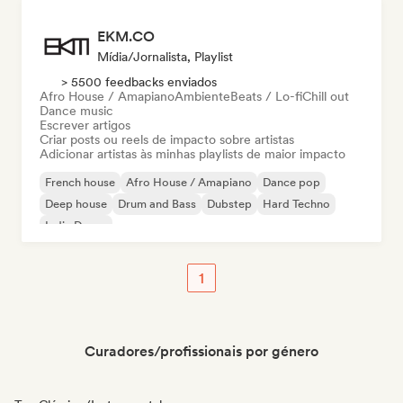
EKM.CO
Mídia/Jornalista, Playlist
> 5500 feedbacks enviados
Afro House / Amapiano
Ambiente
Beats / Lo-fi
Chill out
Dance music
Escrever artigos
Criar posts ou reels de impacto sobre artistas
Adicionar artistas às minhas playlists de maior impacto
French house
Afro House / Amapiano
Dance pop
Deep house
Drum and Bass
Dubstep
Hard Techno
Indie Dance
1
Curadores/profissionais por género