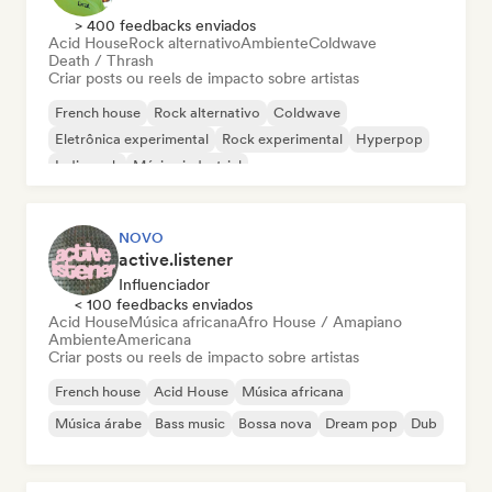
> 400 feedbacks enviados
Acid House
Rock alternativo
Ambiente
Coldwave
Death / Thrash
Criar posts ou reels de impacto sobre artistas
French house
Rock alternativo
Coldwave
Eletrônica experimental
Rock experimental
Hyperpop
Indie rock
Música industrial
NOVO
active.listener
Influenciador
< 100 feedbacks enviados
Acid House
Música africana
Afro House / Amapiano
Ambiente
Americana
Criar posts ou reels de impacto sobre artistas
French house
Acid House
Música africana
Música árabe
Bass music
Bossa nova
Dream pop
Dub