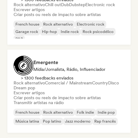
Rock alternativo
Chill out
Dub
Dubstep
Electronic rock
Escrever artigos
Criar posts ou reels de impacto sobre artistas
French house
Rock alternativo
Electronic rock
Garage rock
Hip-hop
Indie rock
Rock psicodélico
R&B
Emergente
Mídia/Jornalista, Rádio, Influenciador
> 1300 feedbacks enviados
Rock alternativo
Comercial / Mainstream
Country
Disco
Dream pop
Escrever artigos
Criar posts ou reels de impacto sobre artistas
Transmitir artistas na rádio
French house
Rock alternativo
Folk indie
Indie pop
Música latina
Pop latino
Jazz moderno
Rap francês