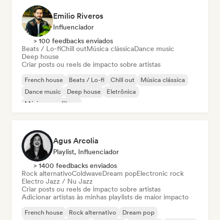
Emilio Riveros
Influenciador
> 100 feedbacks enviados
Beats / Lo-fi
Chill out
Música clássica
Dance music
Deep house
Criar posts ou reels de impacto sobre artistas
French house
Beats / Lo-fi
Chill out
Música clássica
Dance music
Deep house
Eletrônica
Música para filmes
Agus Arcolia
Playlist, Influenciador
> 1400 feedbacks enviados
Rock alternativo
Coldwave
Dream pop
Electronic rock
Electro Jazz / Nu Jazz
Criar posts ou reels de impacto sobre artistas
Adicionar artistas às minhas playlists de maior impacto
French house
Rock alternativo
Dream pop