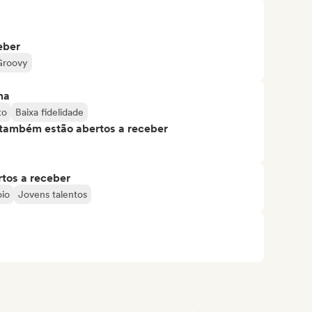
eber
Groovy
ma
to
Baixa fidelidade
s também estão abertos a receber
tos a receber
oio
Jovens talentos