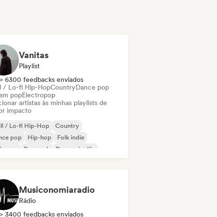
Vanitas
Playlist
> 6300 feedbacks enviados
l / Lo-fi Hip-Hop
Country
Dance pop
am pop
Electropop
ionar artistas às minhas playlists de
or impacto
ll / Lo-fi Hip-Hop
Country
nce pop
Hip-hop
Folk indie
ie pop
Pop rock
Rap em inglês
Musiconomiaradio
Rádio
> 3400 feedbacks enviados