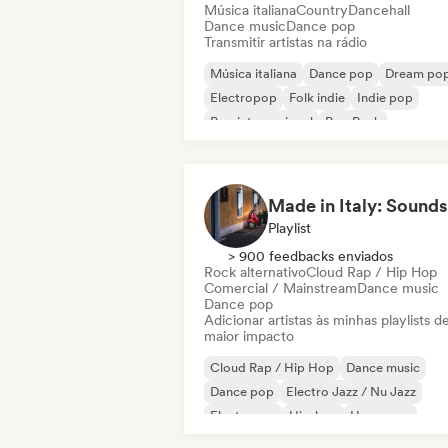
Música italiana
Country
Dancehall
Dance music
Dance pop
Transmitir artistas na rádio
Música italiana
Dance pop
Dream po
Electropop
Folk indie
Indie pop
Pop internacional
Pop Punk
Playlist
> 900 feedbacks enviados
Rock alternativo
Cloud Rap / Hip Hop
Comercial / Mainstream
Dance music
Dance pop
Adicionar artistas às minhas playlists d
maior impacto
Cloud Rap / Hip Hop
Dance music
Dance pop
Electro Jazz / Nu Jazz
Electropop
Hip-hop
Hyperpop
Pop internacional