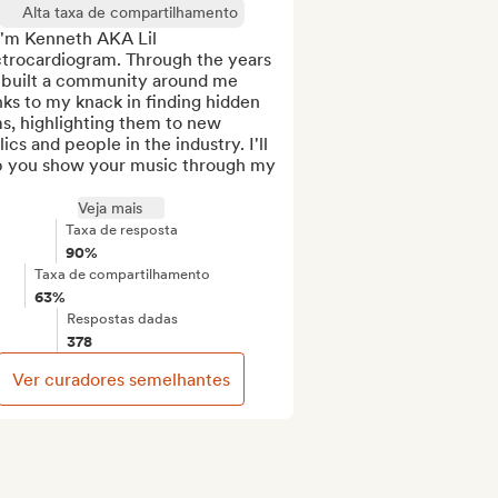
Alta taxa de compartilhamento
I'm Kenneth AKA Lil 
ctrocardiogram. Through the years 
e built a community around me 
ks to my knack in finding hidden 
s, highlighting them to new 
ics and people in the industry. I'll 
p you show your music through my 
Veja mais
Taxa de resposta
90%
Taxa de compartilhamento
63%
Respostas dadas
378
Ver curadores semelhantes