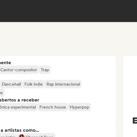
mente
Cantor-compositor
Trap
Dancehall
Folk indie
Rap internacional
ve
abertos a receber
rônica experimental
French house
Hyperpop
E
 artistas como...