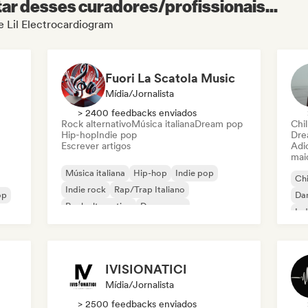
r desses curadores/profissionais...
de Lil Electrocardiogram
Fuori La Scatola Music
Mídia/Jornalista
> 2400 feedbacks enviados
Rock alternativo
Música italiana
Dream pop
Chil
Hip-hop
Indie pop
Dre
Escrever artigos
Adic
mai
Música italiana
Hip-hop
Indie pop
Chi
Indie rock
Rap/Trap Italiano
op
Da
Rock alternativo
Dream pop
Ind
Metal / Heavy metal
IVISIONATICI
Mídia/Jornalista
> 2500 feedbacks enviados