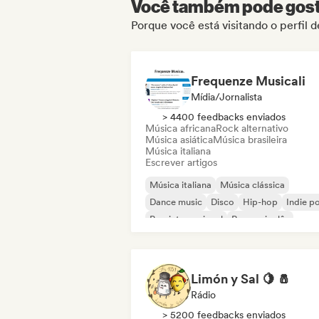
Você também pode gosta
Porque você está visitando o perfil 
Frequenze Musicali
Mídia/Jornalista
> 4400 feedbacks enviados
Música africana
Rock alternativo
Música asiática
Música brasileira
Música italiana
Escrever artigos
Música italiana
Música clássica
Dance music
Disco
Hip-hop
Indie p
Pop internacional
Rap em inglês
Limón y Sal 🍋 🧂
Rádio
> 5200 feedbacks enviados