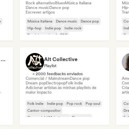
Rock alternativo
Blues
Música italiana
Mús
Dance music
Dance pop
Hip
Escrever artigos
Tran
p
Música italiana
Dance music
Dance pop
Co
Hip-hop
Indie pop
Indie rock
Ind
Rap internacional
R&B
Re
Made in Italy: Sounds of the Boot 🇮🇹
Alt Collective
Playlist
> 2000 feedbacks enviados
Comercial / Mainstream
Dance pop
Ame
Dream pop
Electropop
Folk indie
Com
Adicionar artistas às minhas playlists de
Cri
e
maior impacto
arti
Folk indie
Indie pop
Pop rock
Pop soul
Co
Cantor-compositor
Dr
Comercial / Mainstream
Dance pop
Fol
Dream pop