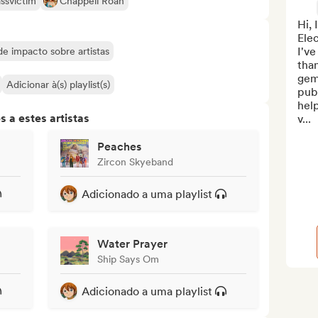
ssvictim
Chappell Roan
Hi, 
Ele
I'v
 de impacto sobre artistas
than
gem
Adicionar à(s) playlist(s)
publ
hel
 a estes artistas
v...
Peaches
Zircon Skyeband
Adicionado a uma playlist
Water Prayer
Ship Says Om
Adicionado a uma playlist