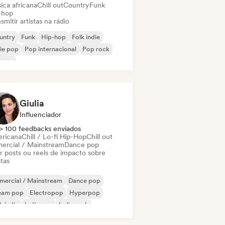
ica africana
Chill out
Country
Funk
-hop
smitir artistas na rádio
untry
Funk
Hip-hop
Folk indie
ie pop
Pop internacional
Pop rock
ggae
Giulia
Influenciador
> 100 feedbacks enviados
ricana
Chill / Lo-fi Hip-Hop
Chill out
ercial / Mainstream
Dance pop
ar posts ou reels de impacto sobre
stas
mercial / Mainstream
Dance pop
eam pop
Electropop
Hyperpop
k indie
Indie pop
Indie rock