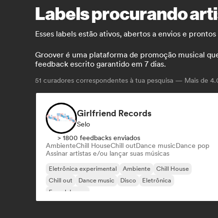
Labels procurando arti
Esses labels estão ativos, abertos a envios e pronto
Groover é uma plataforma de promoção musical que co
feedback escrito garantido em 7 dias.
51
curadores correspondentes à tua pesquisa — Mais de 4.0
Girlfriend Records
Selo
> 1800 feedbacks enviados
Ambiente
Chill House
Chill out
Dance music
Dance pop
Assinar artistas e/ou lançar suas músicas
Eletrônica experimental
Ambiente
Chill House
Chill out
Dance music
Disco
Eletrônica
French house