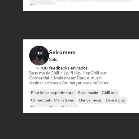
House music
Seiromem
Selo
> 700 feedbacks enviados
Bass music
Chill / Lo-fi Hip-Hop
Chill out
Comercial / Mainstream
Dance music
Assinar artistas e/ou lançar suas músicas
Eletrônica experimental
Bass music
Chill out
Comercial / Mainstream
Dance music
Dance pop
Drum and Bass
Dubstep