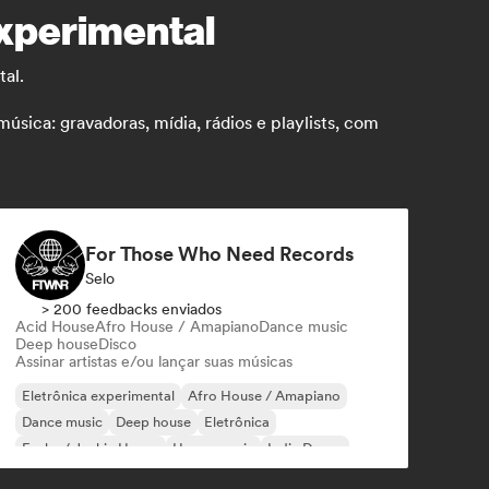
experimental
tal.
sica: gravadoras, mídia, rádios e playlists, com
For Those Who Need Records
Selo
> 200 feedbacks enviados
Acid House
Afro House / Amapiano
Dance music
Deep house
Disco
Assinar artistas e/ou lançar suas músicas
Eletrônica experimental
Afro House / Amapiano
Dance music
Deep house
Eletrônica
Funky / Jackin House
House music
Indie Dance