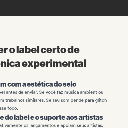
 o label certo de
ônica experimental
m com a estética do selo
bel antes de enviar. Se você faz música ambient ou
em trabalhos similares. Se seu som pende para glitch
sse foco.
e do label e o suporte aos artistas
tivamente os lançamentos e apoiam seus artistas.