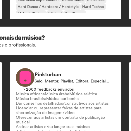
Hard Dance / Hardcore / Hardstyle
Hard Techno
Melodic Techno
Minimal
Psy-Trance
ionais da música?
s e profissionais.
Pinkturban
Selo, Mentor, Playlist, Editora, Especialista Em Sincronização
> 2000 feedbacks enviados
Música africana
Música árabe
Música asiática
Música brasileira
Música caribenha
Dar conselhos detalhados/construtivos aos artistas
Licenciar ou representar faixas de artistas para
sincronização de imagem/vídeo
Oferecer aos artistas um contrato de publicação
musical
Assinar artistas e/ou lançar suas músicas