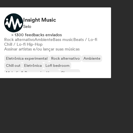
Insight Music
Selo
> 1300 feedbacks enviados
Rock alternativo
Ambiente
Bass music
Beats / Lo-fi
Chill / Lo-fi Hip-Hop
Assinar artistas e/ou lançar suas músicas
Eletrônica experimental
Rock alternativo
Ambiente
Chill out
Eletrônica
Lofi bedroom
Melodic & Progressive House
Shoegaze