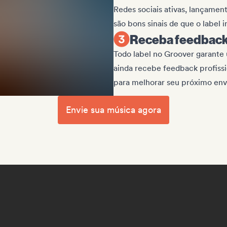
Redes sociais ativas, lançament
são bons sinais de que o label 
Receba feedback
Todo label no Groover garante 
ainda recebe feedback profissio
para melhorar seu próximo env
Envie sua música agora