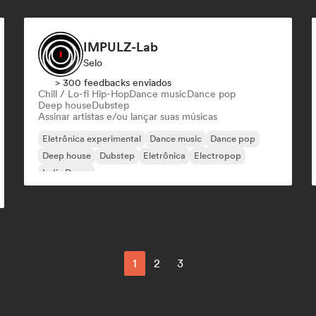
IMPULZ-Lab
Selo
> 300 feedbacks enviados
Chill / Lo-fi Hip-Hop
Dance music
Dance pop
Deep house
Dubstep
Assinar artistas e/ou lançar suas músicas
Eletrônica experimental
Dance music
Dance pop
Deep house
Dubstep
Eletrônica
Electropop
Indie Dance
1
2
3