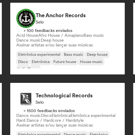
The Anchor Records
Selo
> 100 feedbacks enviados
Acid House
Afro House / Amapiano
Bass music
Dance music
Deep house
Assinar artistas e/ou lançar suas músicas
Eletrônica experimental
Bass music
Deep house
Disco
Eletrônica
Future house
House music
Indie Dance
Technological Records
Selo
> 1500 feedbacks enviados
Dance music
Disco
Eletrônica
Eletrônica experimental
Hard Dance / Hardcore / Hardstyle
Assinar artistas e/ou lançar suas músicas
Eletrônica experimental
Dance music
Eletrônica