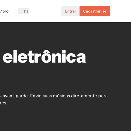
r/pro
PT
Entrar
Cadastrar-se
 eletrônica
s avant-garde. Envie suas músicas diretamente para
res.