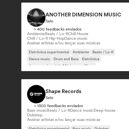
ANOTHER DIMENSION MUSIC
Selo
> 400 feedbacks enviados
Ambiente
Beats / Lo-fi
Chill House
Chill / Lo-fi Hip-Hop
Dance music
Assinar artistas e/ou lançar suas músicas
Eletrônica experimental
Ambiente
Beats / Lo-fi
Dance music
Drum and Bass
Eletrônica
Jazz experimental
Música para filmes
Shape Records
Selo
> 1300 feedbacks enviados
Bass music
Beats / Lo-fi
Dance music
Deep house
Dubstep
Assinar artistas e/ou lançar suas músicas
Eletrônica experimental
Bass music
Dubstep