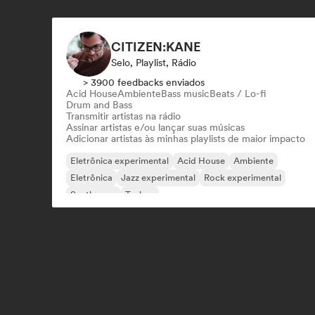
CITIZEN:KANE
Selo, Playlist, Rádio
> 3900 feedbacks enviados
Acid House
Ambiente
Bass music
Beats / Lo-fi
Drum and Bass
Transmitir artistas na rádio
Assinar artistas e/ou lançar suas músicas
Adicionar artistas às minhas playlists de maior impacto
Eletrônica experimental
Acid House
Ambiente
Eletrônica
Jazz experimental
Rock experimental
Synthwave
Techno