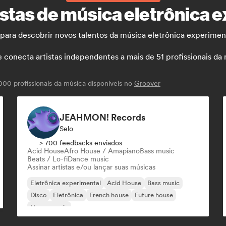
stas de música eletrônica 
s para descobrir novos talentos da música eletrônica experimen
necta artistas independentes a mais de 51 profissionais da mú
00 profissionais da música disponíveis no
Groover
JEAHMON! Records
Selo
> 700 feedbacks enviados
Acid House
Afro House / Amapiano
Bass music
Beats / Lo-fi
Dance music
Assinar artistas e/ou lançar suas músicas
Eletrônica experimental
Acid House
Bass music
Disco
Eletrônica
French house
Future house
House music