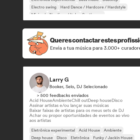
Electro swing
Hard Dance / Hardcore / Hardstyle
Minimal
Nu-disco / Italo
Synthwave
Queres contactar estes profiss
Envia a tua música para 3.000+ curadore
Larry G
Booker, Selo, DJ Selecionado
> 500 feedbacks enviados
Acid House
Ambiente
Chill out
Deep house
Disco
Assinar artistas e/ou lançar suas músicas
Baixar faixas de artistas para os meus sets de DJ
Achar ou propor oportunidades de eventos ao vivo
aos artistas
Eletrônica experimental
Acid House
Ambiente
Deep house
Disco
Eletrônica
Funky / Jackin House