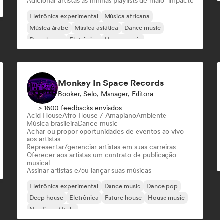
Adicionar artistas às minhas playlists de maior impacto
Eletrônica experimental
Música africana
Música árabe
Música asiática
Dance music
Deep house
Eletrônica
House music
Monkey In Space Records
Booker, Selo, Manager, Editora
> 1600 feedbacks enviados
Acid House
Afro House / Amapiano
Ambiente
Música brasileira
Dance music
Achar ou propor oportunidades de eventos ao vivo
aos artistas
Representar/gerenciar artistas em suas carreiras
Oferecer aos artistas um contrato de publicação
musical
Assinar artistas e/ou lançar suas músicas
Eletrônica experimental
Dance music
Dance pop
Deep house
Eletrônica
Future house
House music
Nu-disco / Italo