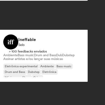
Ineffable
Selo
> 100 feedbacks enviados
Ambiente
Bass music
Drum and Bass
Dub
Dubstep
Assinar artistas e/ou lançar suas músicas
Eletrônica experimental
Ambiente
Bass music
Drum and Bass
Dubstep
Eletrônica
Música para filmes
Grime