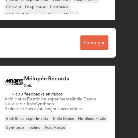
Chill out
Deep house
Eletrônica
Melodic & Progressive House
Minimal
Começar
Mélopée Records
Selo
> 300 feedbacks enviados
Acid House
Eletrônica experimental
Indie Dance
Nu-disco / Italo
Synthpop
Assinar artistas e/ou lançar suas músicas
Eletrônica experimental
Indie Dance
Nu-disco / Italo
Synthpop
Techno
Acid House