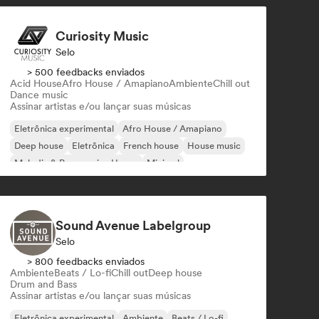
Curiosity Music
Selo
> 500 feedbacks enviados
Acid House
Afro House / Amapiano
Ambiente
Chill out
Dance music
Assinar artistas e/ou lançar suas músicas
Eletrônica experimental
Afro House / Amapiano
Deep house
Eletrônica
French house
House music
Melodic & Progressive House
Minimal
Sound Avenue Labelgroup
Selo
> 800 feedbacks enviados
Ambiente
Beats / Lo-fi
Chill out
Deep house
Drum and Bass
Assinar artistas e/ou lançar suas músicas
Eletrônica experimental
Ambiente
Beats / Lo-fi