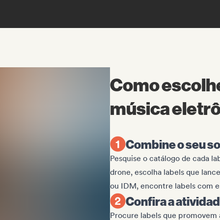
Como escolher
música eletr
Combine o seu so
Pesquise o catálogo de cada la
drone, escolha labels que lanc
ou IDM, encontre labels com e
Confira a atividad
Procure labels que promovem a