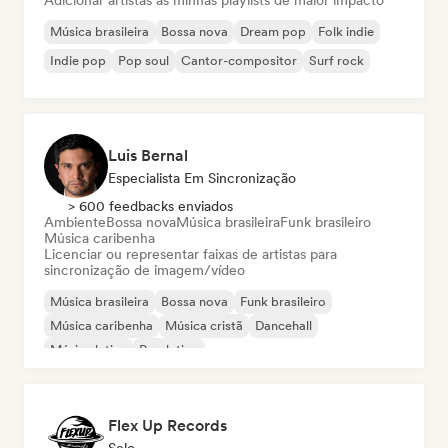
Adicionar artistas às minhas playlists de maior impacto
Música brasileira
Bossa nova
Dream pop
Folk indie
Indie pop
Pop soul
Cantor-compositor
Surf rock
Luis Bernal
Especialista Em Sincronização
> 600 feedbacks enviados
Ambiente
Bossa nova
Música brasileira
Funk brasileiro
Música caribenha
Licenciar ou representar faixas de artistas para
sincronização de imagem/vídeo
Música brasileira
Bossa nova
Funk brasileiro
Música caribenha
Música cristã
Dancehall
Música latina
Pop latino
Flex Up Records