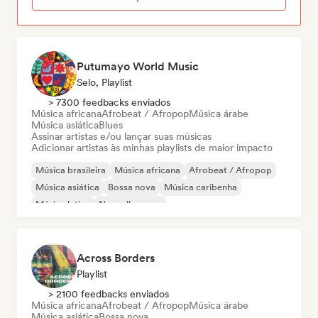
Putumayo World Music
Selo, Playlist
> 7300 feedbacks enviados
Música africana
Afrobeat / Afropop
Música árabe
Música asiática
Blues
Assinar artistas e/ou lançar suas músicas
Adicionar artistas às minhas playlists de maior impacto
Música brasileira
Música africana
Afrobeat / Afropop
Música asiática
Bossa nova
Música caribenha
Música latina
Nouvelle scene
Across Borders
Playlist
> 2100 feedbacks enviados
Música africana
Afrobeat / Afropop
Música árabe
Música asiática
Bossa nova