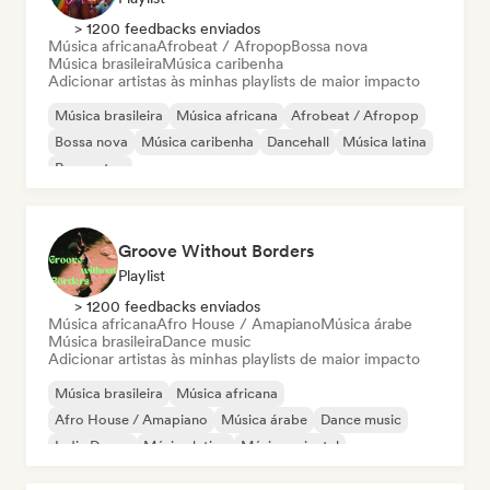
> 1200 feedbacks enviados
Música africana
Afrobeat / Afropop
Bossa nova
Música brasileira
Música caribenha
Adicionar artistas às minhas playlists de maior impacto
Música brasileira
Música africana
Afrobeat / Afropop
Bossa nova
Música caribenha
Dancehall
Música latina
Reggaeton
Groove Without Borders
Playlist
> 1200 feedbacks enviados
Música africana
Afro House / Amapiano
Música árabe
Música brasileira
Dance music
Adicionar artistas às minhas playlists de maior impacto
Música brasileira
Música africana
Afro House / Amapiano
Música árabe
Dance music
Indie Dance
Música latina
Música oriental