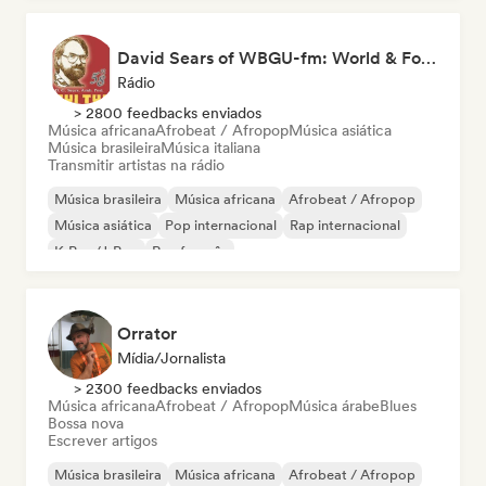
David Sears of WBGU-fm: World & Folk Music DJ
Rádio
> 2800 feedbacks enviados
Música africana
Afrobeat / Afropop
Música asiática
Música brasileira
Música italiana
Transmitir artistas na rádio
Música brasileira
Música africana
Afrobeat / Afropop
Música asiática
Pop internacional
Rap internacional
K-Pop/J-Pop
Rap francês
Orrator
Mídia/Jornalista
> 2300 feedbacks enviados
Música africana
Afrobeat / Afropop
Música árabe
Blues
Bossa nova
Escrever artigos
Música brasileira
Música africana
Afrobeat / Afropop