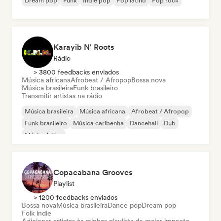
Dream pop
Funk
Indie pop
Pop latino
Pop rock
Karayib N' Roots
Rádio
> 3800 feedbacks enviados
Música africana
Afrobeat / Afropop
Bossa nova
Música brasileira
Funk brasileiro
Transmitir artistas na rádio
Música brasileira
Música africana
Afrobeat / Afropop
Funk brasileiro
Música caribenha
Dancehall
Dub
Música latina
Copacabana Grooves
Playlist
> 1200 feedbacks enviados
Bossa nova
Música brasileira
Dance pop
Dream pop
Folk indie