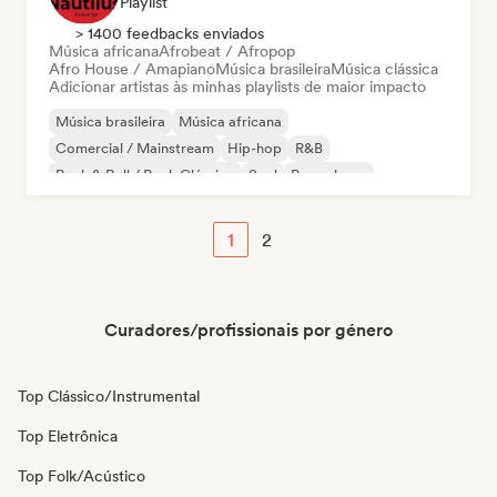
Playlist
> 1400 feedbacks enviados
Música africana
Afrobeat / Afropop
Afro House / Amapiano
Música brasileira
Música clássica
Adicionar artistas às minhas playlists de maior impacto
Música brasileira
Música africana
Comercial / Mainstream
Hip-hop
R&B
Rock & Roll / Rock Clássico
Soul
Pop urbano
1
2
Curadores/profissionais por género
Top Clássico/Instrumental
Top Eletrônica
Top Folk/Acústico