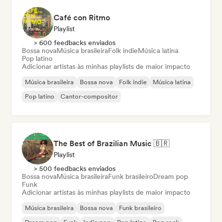
Café con Ritmo
Playlist
> 600 feedbacks enviados
Bossa nova
Música brasileira
Folk indie
Música latina
Pop latino
Adicionar artistas às minhas playlists de maior impacto
Música brasileira
Bossa nova
Folk indie
Música latina
Pop latino
Cantor-compositor
The Best of Brazilian Music 🇧🇷
Playlist
> 500 feedbacks enviados
Bossa nova
Música brasileira
Funk brasileiro
Dream pop
Funk
Adicionar artistas às minhas playlists de maior impacto
Música brasileira
Bossa nova
Funk brasileiro