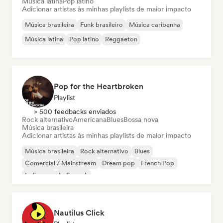
Música latina
Pop latino
Adicionar artistas às minhas playlists de maior impacto
Música brasileira
Funk brasileiro
Música caribenha
Música latina
Pop latino
Reggaeton
Pop for the Heartbroken
Playlist
> 500 feedbacks enviados
Rock alternativo
Americana
Blues
Bossa nova
Música brasileira
Adicionar artistas às minhas playlists de maior impacto
Música brasileira
Rock alternativo
Blues
Comercial / Mainstream
Dream pop
French Pop
Indie pop
Indie rock
Nautilus Click