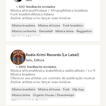
Selo
> 500 feedbacks enviados
Música africana
Afrobeat / Afropop
Música brasileira
Funk brasileiro
Música italiana
Assinar artistas e/ou lançar suas músicas
Música brasileira
Música africana
Funk brasileiro
Música caribenha
Dancehall
Música latina
Reggaeton
Afrobeat / Afropop
Radio Krimi Records (Le Label)
Selo, Editora
> 4100 feedbacks enviados
Música africana
Música árabe
Música asiática
Beats / Lo-fi
Música brasileira
Oferecer aos artistas um contrato de publicação musical
Assinar artistas e/ou lançar suas músicas
Música brasileira
Música africana
Funk
Hip-hop
Música latina
Organic House / Downtempo
Música oriental
Reggae