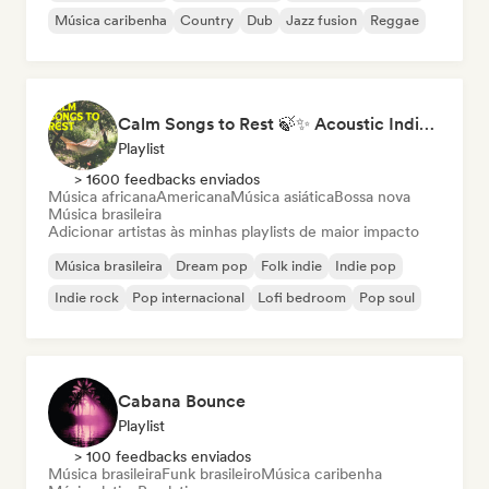
Música caribenha
Country
Dub
Jazz fusion
Reggae
Calm Songs to Rest 🍃✨ Acoustic Indie Folk & Singer-Songwriter
Playlist
> 1600 feedbacks enviados
Música africana
Americana
Música asiática
Bossa nova
Música brasileira
Adicionar artistas às minhas playlists de maior impacto
Música brasileira
Dream pop
Folk indie
Indie pop
Indie rock
Pop internacional
Lofi bedroom
Pop soul
Cabana Bounce
Playlist
> 100 feedbacks enviados
Música brasileira
Funk brasileiro
Música caribenha