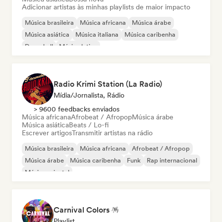
Adicionar artistas às minhas playlists de maior impacto
Música brasileira
Música africana
Música árabe
Música asiática
Música italiana
Música caribenha
Dancehall
Música latina
Radio Krimi Station (La Radio)
Mídia/Jornalista, Rádio
> 9600 feedbacks enviados
Música africana
Afrobeat / Afropop
Música árabe
Música asiática
Beats / Lo-fi
Escrever artigos
Transmitir artistas na rádio
Música brasileira
Música africana
Afrobeat / Afropop
Música árabe
Música caribenha
Funk
Rap internacional
Música oriental
Carnival Colors 🪅
Playlist