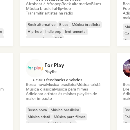
Afrobeat / Afropop
Rock alternativo
Blues
Bos
Música brasileira
Hip-hop
Pop
Transmitir artistas na rádio
Adic
mai
Rock alternativo
Blues
Música brasileira
Mús
ie
Hip-hop
Indie pop
Instrumental
Ca
or
Jazz moderno
R&B
Po
For Play
Playlist
> 1900 feedbacks enviados
Bossa nova
Música brasileira
Música cristã
Bos
am
Música clássica
Música para filmes
Dre
Adicionar artistas às minhas playlists de
Adic
maior impacto
mai
Bossa nova
Música brasileira
Bo
Música cristã
Música para filmes
Fol
Instrumental
Música latina
Ca