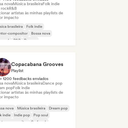
sa nova
Música brasileira
Folk indie
 rock
R&B
ionar artistas às minhas playlists de
or impacto
ica brasileira
Folk indie
ntor-compositor
Bossa nova
p rock
R&B
Reggae
Copacabana Grooves
Playlist
> 1200 feedbacks enviados
sa nova
Música brasileira
Dance pop
am pop
Folk indie
ionar artistas às minhas playlists de
or impacto
ssa nova
Música brasileira
Dream pop
k indie
Indie pop
Pop soul
ntor-compositor
Surf rock