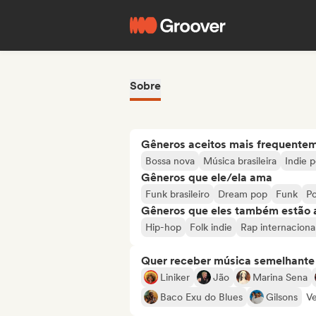
Sobre
Gêneros aceitos mais frequente
Bossa nova
Música brasileira
Indie 
Gêneros que ele/ela ama
Funk brasileiro
Dream pop
Funk
Po
Gêneros que eles também estão 
Hip-hop
Folk indie
Rap internaciona
Quer receber música semelhante a
Liniker
Jão
Marina Sena
Baco Exu do Blues
Gilsons
Ve