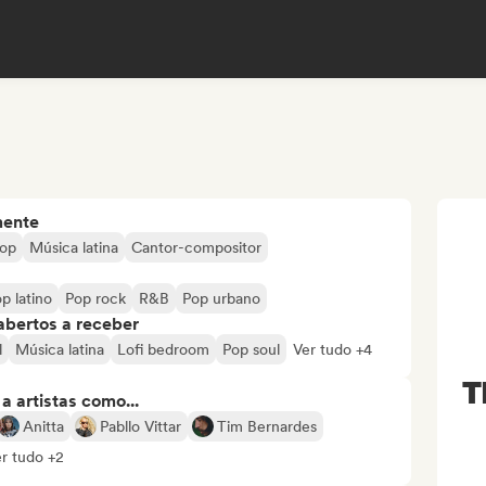
mente
pop
Música latina
Cantor-compositor
p latino
Pop rock
R&B
Pop urbano
abertos a receber
l
Música latina
Lofi bedroom
Pop soul
Ver tudo +4
T
 artistas como...
Anitta
Pabllo Vittar
Tim Bernardes
r tudo +2