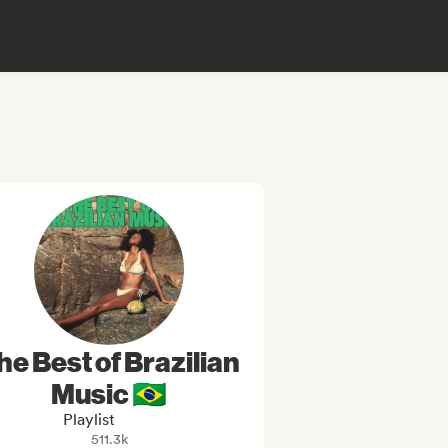
he Best of Brazilian
Music 🇧🇷
Playlist
511.3k