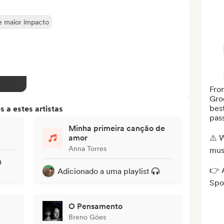
de maior impacto
From
Gro
best
 a estes artistas
pass
Minha primeira canção de
amor
⚠️ W
Anna Torres
mus
👉 A
Adicionado a uma playlist
Spot
O Pensamento
Breno Góes