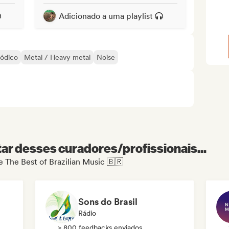
Adicionado a uma playlist
ódico
Metal / Heavy metal
Noise
r desses curadores/profissionais...
e The Best of Brazilian Music 🇧🇷
Sons do Brasil
Rádio
> 800 feedbacks enviados