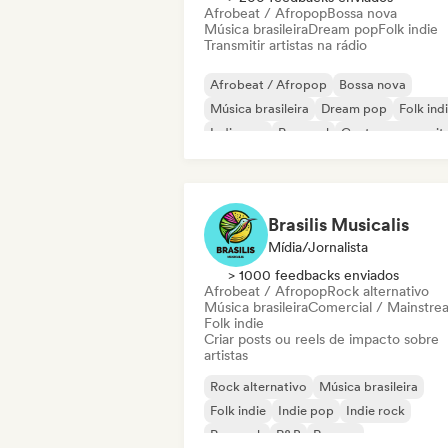
Afrobeat / Afropop
Bossa nova
Música brasileira
Dream pop
Folk indie
Transmitir artistas na rádio
Afrobeat / Afropop
Bossa nova
Música brasileira
Dream pop
Folk ind
Indie pop
Pop soul
Cantor-composit
Brasilis Musicalis
Mídia/Jornalista
> 1000 feedbacks enviados
Afrobeat / Afropop
Rock alternativo
Música brasileira
Comercial / Mainstre
Folk indie
Criar posts ou reels de impacto sobre
artistas
Rock alternativo
Música brasileira
Folk indie
Indie pop
Indie rock
Pop rock
R&B
Reggae