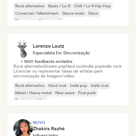
Rock alternativo
Beats / Lo-fi
Chill / Lo-fi Hip-Hop
Comercial / Mainstream
Dance music
Disco
Dream pop
House music
Lorenzo Lautz
Especialista Em Sincronização
> 1600 feedbacks enviados
Rock alternativo
Dream pop
Hard rock
Indie pop
Indie rock
Licenciar ou representar faixas de artistas para
sincronização de imagem/vídeo
Rock alternativo
Hard rock
Indie pop
Indie rock
Metal / Heavy metal
New wave
Post punk
Rock psicodélico
NOVO
Zhakira Razhé
Influenciador