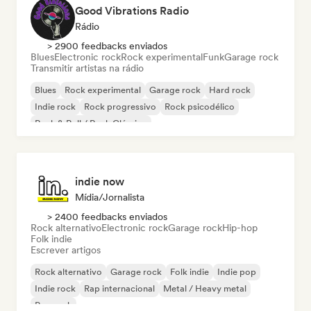
Good Vibrations Radio
Rádio
> 2900 feedbacks enviados
Blues
Electronic rock
Rock experimental
Funk
Garage rock
Transmitir artistas na rádio
Blues
Rock experimental
Garage rock
Hard rock
Indie rock
Rock progressivo
Rock psicodélico
Rock & Roll / Rock Clássico
indie now
Mídia/Jornalista
> 2400 feedbacks enviados
Rock alternativo
Electronic rock
Garage rock
Hip-hop
Folk indie
Escrever artigos
Rock alternativo
Garage rock
Folk indie
Indie pop
Indie rock
Rap internacional
Metal / Heavy metal
Pop rock