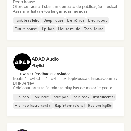
Deep house
Oferecer aos artistas um contrato de publicação musical
Assinar artistas e/ou lançar suas músicas
Funk brasileiro
Deep house
Eletrônica
Electropop
Future house
Hip-hop
House music
Tech House
ADAD Audio
Playlist
> 4900 feedbacks enviados
Beats / Lo-fi
Chill / Lo-fi Hip-Hop
Música clássica
Country
Drill/Jersey
Adicionar artistas às minhas playlists de maior impacto
Hip-hop
Folk indie
Indie pop
Indie rock
Instrumental
Hip-hop instrumental
Rap internacional
Rap em inglês