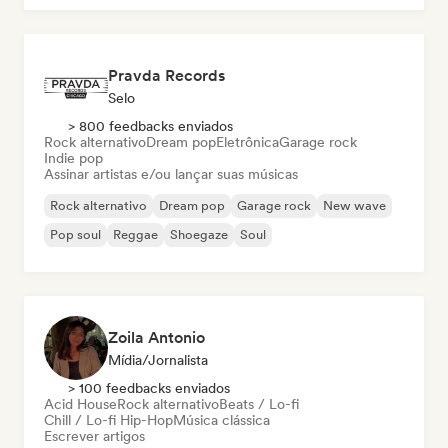
Pravda Records
Selo
> 800 feedbacks enviados
Rock alternativo
Dream pop
Eletrônica
Garage rock
Indie pop
Assinar artistas e/ou lançar suas músicas
Rock alternativo
Dream pop
Garage rock
New wave
Pop soul
Reggae
Shoegaze
Soul
Zoila Antonio
Mídia/Jornalista
> 100 feedbacks enviados
Acid House
Rock alternativo
Beats / Lo-fi
Chill / Lo-fi Hip-Hop
Música clássica
Escrever artigos