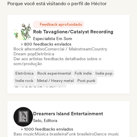
Porque você está visitando o perfil de Héctor
Feedback aprofundado
Rob Tavaglione/Catalyst Recording
Especialista Em Som
> 800 feedbacks enviados
Rock alternativo
Comercial / Mainstream
Country
Dream pop
Eletrônica
Dar aos artistas feedbacks detalhados sobre o
som/produção
Eletrônica
Rock experimental
Folk indie
Indie pop
Indie rock
Metal / Heavy metal
Post punk
Rock & Roll / Rock Clássico
Dreamers Island Entertainment
Selo, Editora
> 1000 feedbacks enviados
Bass music
Música brasileira
Funk brasileiro
Dance music