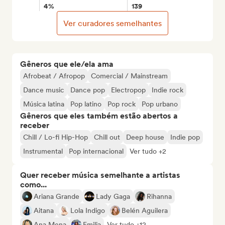
4%
139
Ver curadores semelhantes
Gêneros que ele/ela ama
Afrobeat / Afropop
Comercial / Mainstream
Dance music
Dance pop
Electropop
Indie rock
Música latina
Pop latino
Pop rock
Pop urbano
Gêneros que eles também estão abertos a
receber
Chill / Lo-fi Hip-Hop
Chill out
Deep house
Indie pop
Instrumental
Pop internacional
Ver tudo +2
Quer receber música semelhante a artistas
como...
Ariana Grande
Lady Gaga
Rihanna
Aitana
Lola Indigo
Belén Aguilera
Ana Mena
Emilia
Ver tudo +12