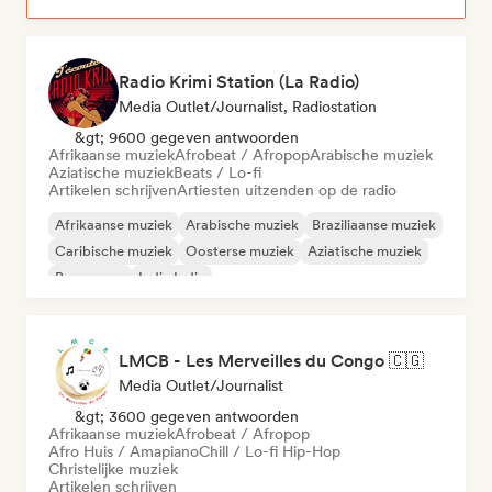
Radio Krimi Station (La Radio)
Media Outlet/Journalist, Radiostation
&gt; 9600 gegeven antwoorden
Afrikaanse muziek
Afrobeat / Afropop
Arabische muziek
Aziatische muziek
Beats / Lo-fi
Artikelen schrijven
Artiesten uitzenden op de radio
Afrikaanse muziek
Arabische muziek
Braziliaanse muziek
Caribische muziek
Oosterse muziek
Aziatische muziek
Bossanova
Indie India
LMCB - Les Merveilles du Congo 🇨🇬
Media Outlet/Journalist
&gt; 3600 gegeven antwoorden
Afrikaanse muziek
Afrobeat / Afropop
Afro Huis / Amapiano
Chill / Lo-fi Hip-Hop
Christelijke muziek
Artikelen schrijven