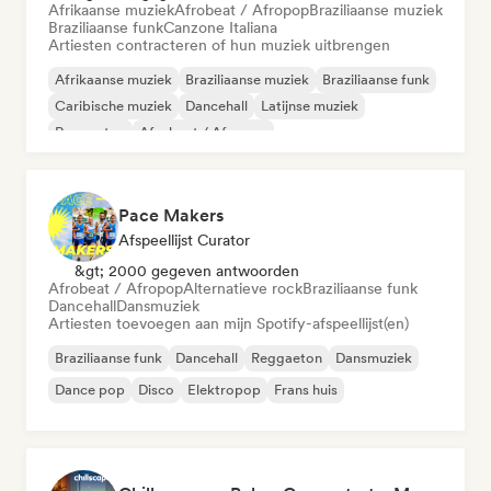
Afrikaanse muziek
Afrobeat / Afropop
Braziliaanse muziek
Braziliaanse funk
Canzone Italiana
Artiesten contracteren of hun muziek uitbrengen
Afrikaanse muziek
Braziliaanse muziek
Braziliaanse funk
Caribische muziek
Dancehall
Latijnse muziek
Reggaeton
Afrobeat / Afropop
Pace Makers
Afspeellijst Curator
&gt; 2000 gegeven antwoorden
Afrobeat / Afropop
Alternatieve rock
Braziliaanse funk
Dancehall
Dansmuziek
Artiesten toevoegen aan mijn Spotify-afspeellijst(en)
Braziliaanse funk
Dancehall
Reggaeton
Dansmuziek
Dance pop
Disco
Elektropop
Frans huis