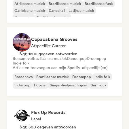
Afrikaanse muziek
Braziliaanse muziek
Braziliaanse funk
Caribische muziek
Dancehall
Latijnse muziek
Reggaeton
Traditionele muziek
Copacabana Grooves
Afspeellijst Curator
&gt; 1200 gegeven antwoorden
Bossanova
Braziliaanse muziek
Dance pop
Droompop
Indie folk
Artiesten toevoegen aan mijn Spotify-afspeellijst(en)
Bossanova
Braziliaanse muziek
Droompop
Indie folk
Indie pop
Popziel
Singer-liedjesschrijver
Surf rock
Flex Up Records
Label
&gt; 500 gegeven antwoorden