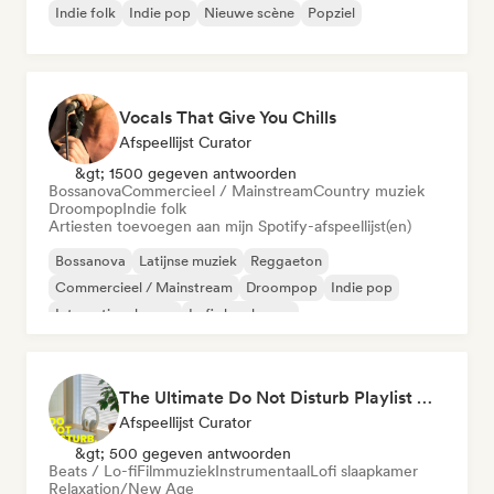
Indie folk
Indie pop
Nieuwe scène
Popziel
Vocals That Give You Chills
Afspeellijst Curator
&gt; 1500 gegeven antwoorden
Bossanova
Commercieel / Mainstream
Country muziek
Droompop
Indie folk
Artiesten toevoegen aan mijn Spotify-afspeellijst(en)
Bossanova
Latijnse muziek
Reggaeton
Commercieel / Mainstream
Droompop
Indie pop
Internationale pop
Lofi slaapkamer
The Ultimate Do Not Disturb Playlist 🔕 Neo-Classical & Ambient Piano
Afspeellijst Curator
&gt; 500 gegeven antwoorden
Beats / Lo-fi
Filmmuziek
Instrumentaal
Lofi slaapkamer
Relaxation/New Age