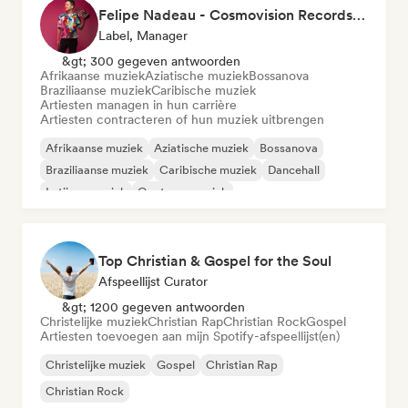
Felipe Nadeau - Cosmovision Records & Ritmos del Sur
Label, Manager
&gt; 300 gegeven antwoorden
Afrikaanse muziek
Aziatische muziek
Bossanova
Braziliaanse muziek
Caribische muziek
Artiesten managen in hun carrière
Artiesten contracteren of hun muziek uitbrengen
Afrikaanse muziek
Aziatische muziek
Bossanova
Braziliaanse muziek
Caribische muziek
Dancehall
Latijnse muziek
Oosterse muziek
Top Christian & Gospel for the Soul
Afspeellijst Curator
&gt; 1200 gegeven antwoorden
Christelijke muziek
Christian Rap
Christian Rock
Gospel
Artiesten toevoegen aan mijn Spotify-afspeellijst(en)
Christelijke muziek
Gospel
Christian Rap
Christian Rock