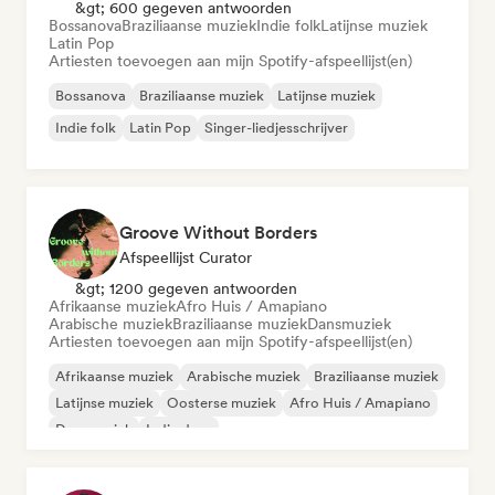
&gt; 600 gegeven antwoorden
Bossanova
Braziliaanse muziek
Indie folk
Latijnse muziek
Latin Pop
Artiesten toevoegen aan mijn Spotify-afspeellijst(en)
Bossanova
Braziliaanse muziek
Latijnse muziek
Indie folk
Latin Pop
Singer-liedjesschrijver
Groove Without Borders
Afspeellijst Curator
&gt; 1200 gegeven antwoorden
Afrikaanse muziek
Afro Huis / Amapiano
Arabische muziek
Braziliaanse muziek
Dansmuziek
Artiesten toevoegen aan mijn Spotify-afspeellijst(en)
Afrikaanse muziek
Arabische muziek
Braziliaanse muziek
Latijnse muziek
Oosterse muziek
Afro Huis / Amapiano
Dansmuziek
Indie dans