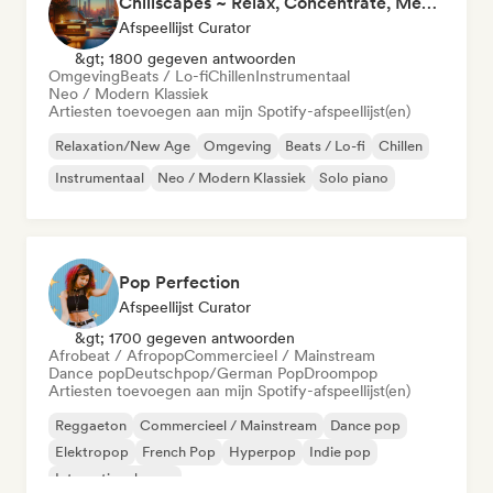
Chillscapes ~ Relax, Concentrate, Meditate, Sleep, Dream
Afspeellijst Curator
&gt; 1800 gegeven antwoorden
Omgeving
Beats / Lo-fi
Chillen
Instrumentaal
Neo / Modern Klassiek
Artiesten toevoegen aan mijn Spotify-afspeellijst(en)
Relaxation/New Age
Omgeving
Beats / Lo-fi
Chillen
Instrumentaal
Neo / Modern Klassiek
Solo piano
Pop Perfection
Afspeellijst Curator
&gt; 1700 gegeven antwoorden
Afrobeat / Afropop
Commercieel / Mainstream
Dance pop
Deutschpop/German Pop
Droompop
Artiesten toevoegen aan mijn Spotify-afspeellijst(en)
Reggaeton
Commercieel / Mainstream
Dance pop
Elektropop
French Pop
Hyperpop
Indie pop
Internationale pop