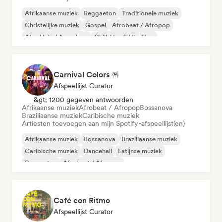
Afrikaanse muziek
Reggaeton
Traditionele muziek
Christelijke muziek
Gospel
Afrobeat / Afropop
Afro Huis / Amapiano
Chill / Lo-fi Hip-Hop
Carnival Colors 🪅
Afspeellijst Curator
&gt; 1200 gegeven antwoorden
Afrikaanse muziek
Afrobeat / Afropop
Bossanova
Braziliaanse muziek
Caribische muziek
Artiesten toevoegen aan mijn Spotify-afspeellijst(en)
Afrikaanse muziek
Bossanova
Braziliaanse muziek
Caribische muziek
Dancehall
Latijnse muziek
Reggaeton
Afrobeat / Afropop
Café con Ritmo
Afspeellijst Curator