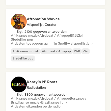
Afronation Waves
Afspeellijst Curator
&gt; 2100 gegeven antwoorden
Afrikaanse muziek
Afrobeat / Afropop
R&B
Ziel
Stedelijke pop
Artiesten toevoegen aan mijn Spotify-afspeellijst(en)
Afrikaanse muziek
Afrobeat / Afropop
R&B
Ziel
Stedelijke pop
Karayib N' Roots
Radiostation
&gt; 3800 gegeven antwoorden
Afrikaanse muziek
Afrobeat / Afropop
Bossanova
Braziliaanse muziek
Braziliaanse funk
Artiesten uitzenden op de radio