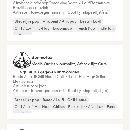
Afrobeat / Afropop
Omgeving
Beats / Lo-fi
Bossanova
Braziliaanse muziek
Artiesten toevoegen aan mijn Spotify-afspeellijst(en)
Stedelijke pop
Afrobeat / Afropop
Beats / Lo-fi
Chill / Lo-fi Hip-Hop
Droompop
French Pop
Indie folk
Indie pop
Stereofox
Media Outlet/Journalist, Afspeellijst Curator
&gt; 8000 gegeven antwoorden
Beats / Lo-fi
Chill House
Chill / Lo-fi Hip-Hop
Chillen
Elektronica
Artikelen schrijven
Artiesten toevoegen aan mijn Spotify-afspeellijst(en)
Stedelijke pop
Beats / Lo-fi
Chill House
Chill / Lo-fi Hip-Hop
Chillen
Elektrojazz / Nu-jazz
Funk
Jazzfusie