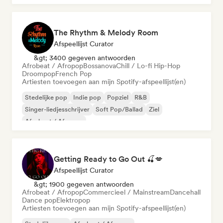
The Rhythm & Melody Room
Afspeellijst Curator
&gt; 3400 gegeven antwoorden
Afrobeat / Afropop
Bossanova
Chill / Lo-fi Hip-Hop
Droompop
French Pop
Artiesten toevoegen aan mijn Spotify-afspeellijst(en)
Stedelijke pop
Indie pop
Popziel
R&B
Singer-liedjesschrijver
Soft Pop/Ballad
Ziel
Afrobeat / Afropop
Getting Ready to Go Out 🍒💋
Afspeellijst Curator
&gt; 1900 gegeven antwoorden
Afrobeat / Afropop
Commercieel / Mainstream
Dancehall
Dance pop
Elektropop
Artiesten toevoegen aan mijn Spotify-afspeellijst(en)