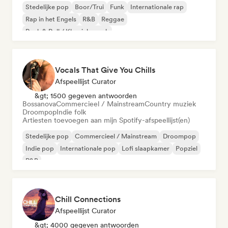
Stedelijke pop
Boor/Trui
Funk
Internationale rap
Rap in het Engels
R&B
Reggae
Rock & Roll / Klassieke rock
Vocals That Give You Chills
Afspeellijst Curator
&gt; 1500 gegeven antwoorden
Bossanova
Commercieel / Mainstream
Country muziek
Droompop
Indie folk
Artiesten toevoegen aan mijn Spotify-afspeellijst(en)
Stedelijke pop
Commercieel / Mainstream
Droompop
Indie pop
Internationale pop
Lofi slaapkamer
Popziel
R&B
Chill Connections
Afspeellijst Curator
&gt; 4000 gegeven antwoorden