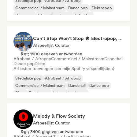
Stedelijke pop
Afrobeat / Afropop
Commercieel / Mainstream
Dance pop
Elektropop
Hyperpop
Internationale pop
Latin Pop
Can't Stop Won't Stop 🪩 Electropop, Dance-Pop & Nu Disco
Afspeellijst Curator
&gt; 1500 gegeven antwoorden
Afrobeat / Afropop
Commercieel / Mainstream
Dancehall
Dance pop
Disco
Artiesten toevoegen aan mijn Spotify-afspeellijst(en)
Stedelijke pop
Afrobeat / Afropop
Commercieel / Mainstream
Dancehall
Dance pop
Disco
Elektropop
Internationale pop
Melody & Flow Society
Afspeellijst Curator
&gt; 3400 gegeven antwoorden
Afrobeat / Afropop
Chill / Lo-fi Hip-Hop