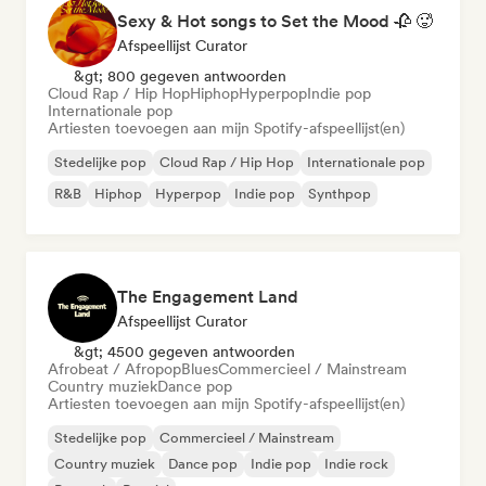
Sexy & Hot songs to Set the Mood 🥀 🥵
Afspeellijst Curator
&gt; 800 gegeven antwoorden
Cloud Rap / Hip Hop
Hiphop
Hyperpop
Indie pop
Internationale pop
Artiesten toevoegen aan mijn Spotify-afspeellijst(en)
Stedelijke pop
Cloud Rap / Hip Hop
Internationale pop
R&B
Hiphop
Hyperpop
Indie pop
Synthpop
The Engagement Land
Afspeellijst Curator
&gt; 4500 gegeven antwoorden
Afrobeat / Afropop
Blues
Commercieel / Mainstream
Country muziek
Dance pop
Artiesten toevoegen aan mijn Spotify-afspeellijst(en)
Stedelijke pop
Commercieel / Mainstream
Country muziek
Dance pop
Indie pop
Indie rock