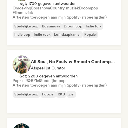
&gt; 1700 gegeven antwoorden
Omgeving
Bossanova
Country muziek
Droompop
Filmmuziek
Artiesten toevoegen aan mijn Spotify-afspeellijst(en)
Stedelijke pop
Bossanova
Droompop
Indie folk
Indie pop
Indie rock
Lofi slaapkamer
Popziel
All Soul, No Fouls 🔥 Smooth Contemporary R&B & Neo Soul
Afspeellijst Curator
&gt; 2200 gegeven antwoorden
Popziel
R&B
Ziel
Stedelijke pop
Artiesten toevoegen aan mijn Spotify-afspeellijst(en)
Stedelijke pop
Popziel
R&B
Ziel