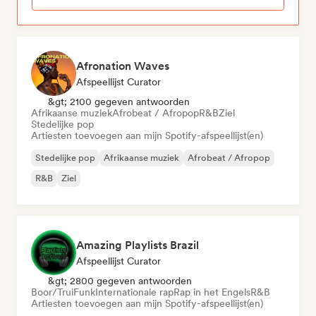
Afronation Waves
Afspeellijst Curator
&gt; 2100 gegeven antwoorden
Afrikaanse muziek
Afrobeat / Afropop
R&B
Ziel
Stedelijke pop
Artiesten toevoegen aan mijn Spotify-afspeellijst(en)
Stedelijke pop
Afrikaanse muziek
Afrobeat / Afropop
R&B
Ziel
Amazing Playlists Brazil
Afspeellijst Curator
&gt; 2800 gegeven antwoorden
Boor/Trui
Funk
Internationale rap
Rap in het Engels
R&B
Artiesten toevoegen aan mijn Spotify-afspeellijst(en)