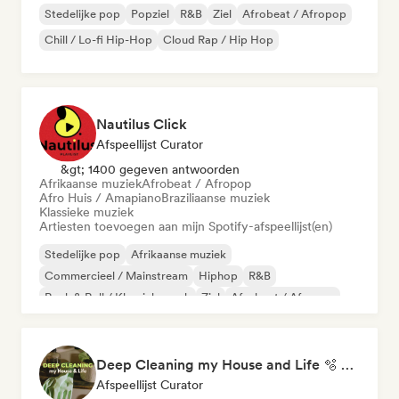
Stedelijke pop
Popziel
R&B
Ziel
Afrobeat / Afropop
Chill / Lo-fi Hip-Hop
Cloud Rap / Hip Hop
Nautilus Click
Afspeellijst Curator
&gt; 1400 gegeven antwoorden
Afrikaanse muziek
Afrobeat / Afropop
Afro Huis / Amapiano
Braziliaanse muziek
Klassieke muziek
Artiesten toevoegen aan mijn Spotify-afspeellijst(en)
Stedelijke pop
Afrikaanse muziek
Commercieel / Mainstream
Hiphop
R&B
Rock & Roll / Klassieke rock
Ziel
Afrobeat / Afropop
Deep Cleaning my House and Life 🫧 Bedroom Pop & Indie Pop
Afspeellijst Curator