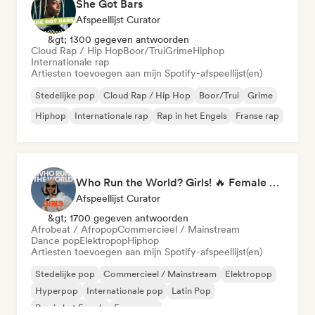
She Got Bars
Afspeellijst Curator
&gt; 1300 gegeven antwoorden
Cloud Rap / Hip Hop
Boor/Trui
Grime
Hiphop
Internationale rap
Artiesten toevoegen aan mijn Spotify-afspeellijst(en)
Stedelijke pop
Cloud Rap / Hip Hop
Boor/Trui
Grime
Hiphop
Internationale rap
Rap in het Engels
Franse rap
Who Run the World? Girls! 🔥 Female Empowerment Pop & Girl-Power Anthems
Afspeellijst Curator
&gt; 1700 gegeven antwoorden
Afrobeat / Afropop
Commercieel / Mainstream
Dance pop
Elektropop
Hiphop
Artiesten toevoegen aan mijn Spotify-afspeellijst(en)
Stedelijke pop
Commercieel / Mainstream
Elektropop
Hyperpop
Internationale pop
Latin Pop
Rap in het Engels
Franse rap