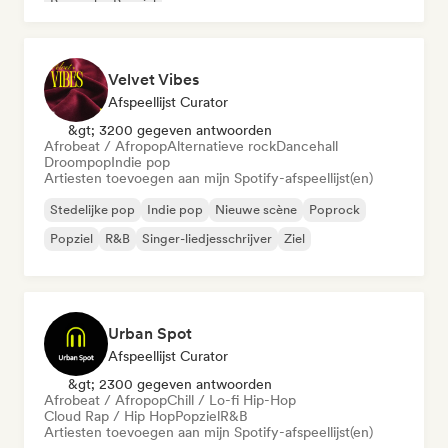
Poprock
Popziel
Velvet Vibes
Afspeellijst Curator
&gt; 3200 gegeven antwoorden
Afrobeat / Afropop
Alternatieve rock
Dancehall
Droompop
Indie pop
Artiesten toevoegen aan mijn Spotify-afspeellijst(en)
Stedelijke pop
Indie pop
Nieuwe scène
Poprock
Popziel
R&B
Singer-liedjesschrijver
Ziel
Urban Spot
Afspeellijst Curator
&gt; 2300 gegeven antwoorden
Afrobeat / Afropop
Chill / Lo-fi Hip-Hop
Cloud Rap / Hip Hop
Popziel
R&B
Artiesten toevoegen aan mijn Spotify-afspeellijst(en)