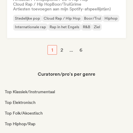
Cloud Rap / Hip Hop
Boor/Trui
Grime
Artiesten toevoegen aan mijn Spotify-afspeellijst(en)
Stedelijke pop
Cloud Rap / Hip Hop
Boor/Trui
Hiphop
Internationale rap
Rap in het Engels
R&B
Ziel
1
2
...
6
Curatoren/pro's per genre
Top Klassiek/Instrumentaal
Top Elektronisch
Top Folk/Akoestisch
Top Hiphop/Rap