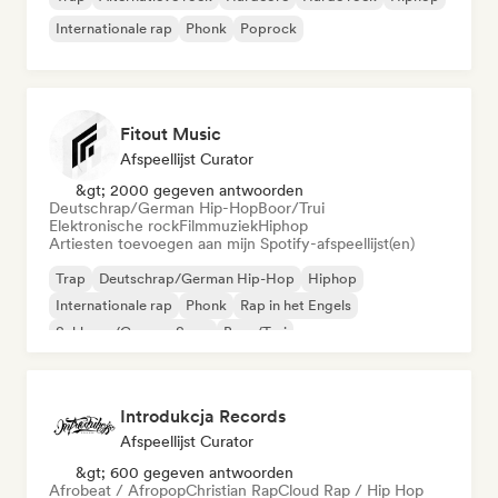
Internationale rap
Phonk
Poprock
Fitout Music
Afspeellijst Curator
&gt; 2000 gegeven antwoorden
Deutschrap/German Hip-Hop
Boor/Trui
Elektronische rock
Filmmuziek
Hiphop
Artiesten toevoegen aan mijn Spotify-afspeellijst(en)
Trap
Deutschrap/German Hip-Hop
Hiphop
Internationale rap
Phonk
Rap in het Engels
Schlager/German Song
Boor/Trui
Introdukcja Records
Afspeellijst Curator
&gt; 600 gegeven antwoorden
Afrobeat / Afropop
Christian Rap
Cloud Rap / Hip Hop