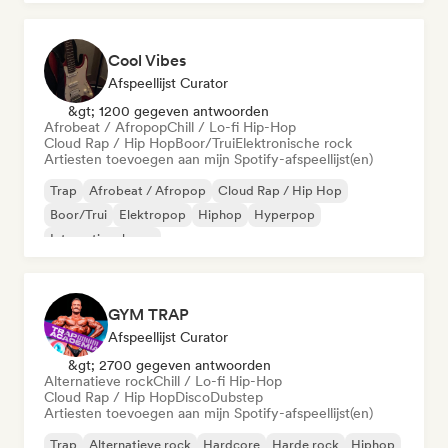
Cool Vibes
Afspeellijst Curator
&gt; 1200 gegeven antwoorden
Afrobeat / Afropop
Chill / Lo-fi Hip-Hop
Cloud Rap / Hip Hop
Boor/Trui
Elektronische rock
Artiesten toevoegen aan mijn Spotify-afspeellijst(en)
Trap
Afrobeat / Afropop
Cloud Rap / Hip Hop
Boor/Trui
Elektropop
Hiphop
Hyperpop
Internationale rap
GYM TRAP
Afspeellijst Curator
&gt; 2700 gegeven antwoorden
Alternatieve rock
Chill / Lo-fi Hip-Hop
Cloud Rap / Hip Hop
Disco
Dubstep
Artiesten toevoegen aan mijn Spotify-afspeellijst(en)
Trap
Alternatieve rock
Hardcore
Harde rock
Hiphop