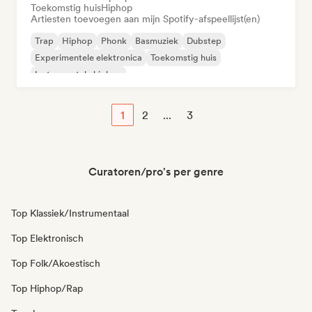
Toekomstig huis
Hiphop
Artiesten toevoegen aan mijn Spotify-afspeellijst(en)
Trap
Hiphop
Phonk
Basmuziek
Dubstep
Experimentele elektronica
Toekomstig huis
Instrumentale hiphop
1
2
...
3
Curatoren/pro's per genre
Top Klassiek/Instrumentaal
Top Elektronisch
Top Folk/Akoestisch
Top Hiphop/Rap