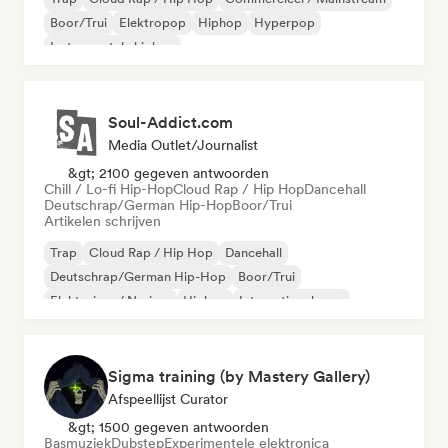
Boor/Trui
Elektropop
Hiphop
Hyperpop
Instrumentale hiphop
Soul-Addict.com
Media Outlet/Journalist
&gt; 2100 gegeven antwoorden
Chill / Lo-fi Hip-Hop
Cloud Rap / Hip Hop
Dancehall
Deutschrap/German Hip-Hop
Boor/Trui
Artikelen schrijven
Trap
Cloud Rap / Hip Hop
Dancehall
Deutschrap/German Hip-Hop
Boor/Trui
Elektrojazz / Nu-jazz
Hiphop
Internationale rap
Sigma training (by Mastery Gallery)
Afspeellijst Curator
&gt; 1500 gegeven antwoorden
Basmuziek
Dubstep
Experimentele elektronica