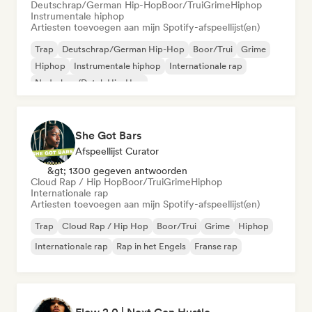
Deutschrap/German Hip-Hop
Boor/Trui
Grime
Hiphop
Instrumentale hiphop
Artiesten toevoegen aan mijn Spotify-afspeellijst(en)
Trap
Deutschrap/German Hip-Hop
Boor/Trui
Grime
Hiphop
Instrumentale hiphop
Internationale rap
Nederhop/Dutch Hip-Hop
She Got Bars
Afspeellijst Curator
&gt; 1300 gegeven antwoorden
Cloud Rap / Hip Hop
Boor/Trui
Grime
Hiphop
Internationale rap
Artiesten toevoegen aan mijn Spotify-afspeellijst(en)
Trap
Cloud Rap / Hip Hop
Boor/Trui
Grime
Hiphop
Internationale rap
Rap in het Engels
Franse rap