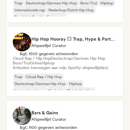
Trap
Deutschrap/German Hip-Hop
Boor/Trui
Hiphop
Internationale rap
Nederhop/Dutch Hip-Hop
Rap in het Engels
Franse rap
Hip Hop Hooray 💥 Trap, Hype & Party Rap Bangers
Afspeellijst Curator
&gt; 1500 gegeven antwoorden
Cloud Rap / Hip Hop
Deutschrap/German Hip-Hop
Boor/Trui
Grime
Hiphop
Artiesten toevoegen aan mijn Spotify-afspeellijst(en)
Trap
Cloud Rap / Hip Hop
Deutschrap/German Hip-Hop
Hiphop
Internationale rap
Nederhop/Dutch Hip-Hop
Rap in het Engels
Franse rap
Bars & Gains
Afspeellijst Curator
&gt; 1100 gegeven antwoorden