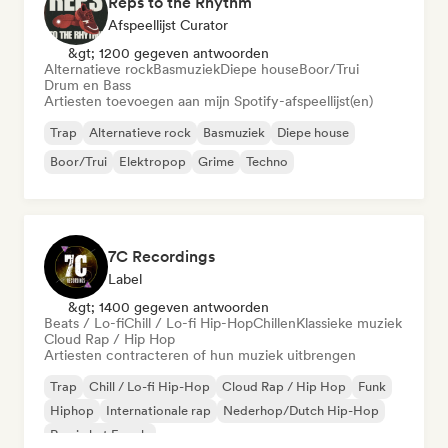
Reps to the Rhythm
Afspeellijst Curator
&gt; 1200 gegeven antwoorden
Alternatieve rock
Basmuziek
Diepe house
Boor/Trui
Drum en Bass
Artiesten toevoegen aan mijn Spotify-afspeellijst(en)
Trap
Alternatieve rock
Basmuziek
Diepe house
Boor/Trui
Elektropop
Grime
Techno
7C Recordings
Label
&gt; 1400 gegeven antwoorden
Beats / Lo-fi
Chill / Lo-fi Hip-Hop
Chillen
Klassieke muziek
Cloud Rap / Hip Hop
Artiesten contracteren of hun muziek uitbrengen
Trap
Chill / Lo-fi Hip-Hop
Cloud Rap / Hip Hop
Funk
Hiphop
Internationale rap
Nederhop/Dutch Hip-Hop
Rap in het Engels