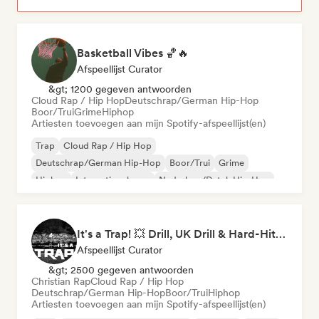
Basketball Vibes 🏀🔥
Afspeellijst Curator
&gt; 1200 gegeven antwoorden
Cloud Rap / Hip Hop
Deutschrap/German Hip-Hop
Boor/Trui
Grime
Hiphop
Artiesten toevoegen aan mijn Spotify-afspeellijst(en)
Trap
Cloud Rap / Hip Hop
Deutschrap/German Hip-Hop
Boor/Trui
Grime
Hiphop
Internationale rap
Nederhop/Dutch Hip-Hop
It's a Trap! 💥 Drill, UK Drill & Hard-Hitting Trap
Afspeellijst Curator
&gt; 2500 gegeven antwoorden
Christian Rap
Cloud Rap / Hip Hop
Deutschrap/German Hip-Hop
Boor/Trui
Hiphop
Artiesten toevoegen aan mijn Spotify-afspeellijst(en)