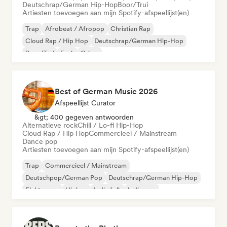
Deutschrap/German Hip-Hop
Boor/Trui
Artiesten toevoegen aan mijn Spotify-afspeellijst(en)
Trap
Afrobeat / Afropop
Christian Rap
Cloud Rap / Hip Hop
Deutschrap/German Hip-Hop
Boor/Trui
Funk
Grime
Best of German Music 2026
Afspeellijst Curator
&gt; 400 gegeven antwoorden
Alternatieve rock
Chill / Lo-fi Hip-Hop
Cloud Rap / Hip Hop
Commercieel / Mainstream
Dance pop
Artiesten toevoegen aan mijn Spotify-afspeellijst(en)
Trap
Commercieel / Mainstream
Deutschpop/German Pop
Deutschrap/German Hip-Hop
Elektropop
Hiphop
Indie folk
Indie pop