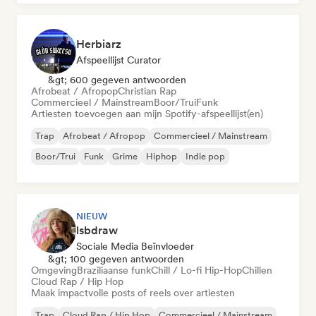
Herbiarz
Afspeellijst Curator
&gt; 600 gegeven antwoorden
Afrobeat / Afropop
Christian Rap
Commercieel / Mainstream
Boor/Trui
Funk
Artiesten toevoegen aan mijn Spotify-afspeellijst(en)
Trap
Afrobeat / Afropop
Commercieel / Mainstream
Boor/Trui
Funk
Grime
Hiphop
Indie pop
NIEUW
lsbdraw
Sociale Media Beïnvloeder
&gt; 100 gegeven antwoorden
Omgeving
Braziliaanse funk
Chill / Lo-fi Hip-Hop
Chillen
Cloud Rap / Hip Hop
Maak impactvolle posts of reels over artiesten
Trap
Cloud Rap / Hip Hop
Commercieel / Mainstream