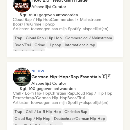
Flow 2.0 | Next Gen Hustle
Afspeellijst Curator
&gt; 1500 gegeven antwoorden
Cloud Rap / Hip Hop
Commercieel / Mainstream
Boor/Trui
Grime
Hiphop
Artiesten toevoegen aan mijn Spotify-afspeellijst(en)
Trap
Cloud Rap / Hip Hop
Commercieel / Mainstream
Boor/Trui
Grime
Hiphop
Internationale rap
Rap in het Engels
NIEUW
German Hip-Hop/Rap Essentials 🇩🇪 Deutschrap, Cloud Rap & Trap
Afspeellijst Curator
&gt; 100 gegeven antwoorden
Chill / Lo-fi Hip-Hop
Christian Rap
Cloud Rap / Hip Hop
Deutschrap/German Hip-Hop
Boor/Trui
Artiesten toevoegen aan mijn Spotify-afspeellijst(en)
Trap
Chill / Lo-fi Hip-Hop
Christian Rap
Cloud Rap / Hip Hop
Deutschrap/German Hip-Hop
Boor/Trui
Grime
Hiphop