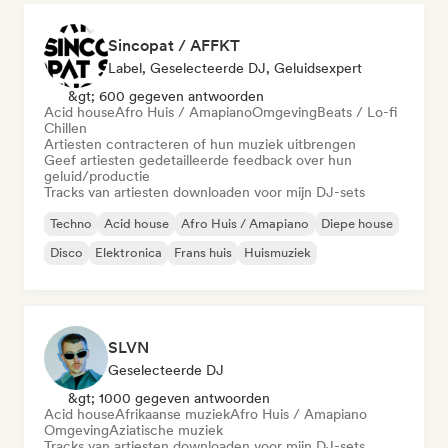
Sincopat / AFFKT
Label, Geselecteerde DJ, Geluidsexpert
&gt; 600 gegeven antwoorden
Acid house
Afro Huis / Amapiano
Omgeving
Beats / Lo-fi
Chillen
Artiesten contracteren of hun muziek uitbrengen
Geef artiesten gedetailleerde feedback over hun
geluid/productie
Tracks van artiesten downloaden voor mijn DJ-sets
Techno
Acid house
Afro Huis / Amapiano
Diepe house
Disco
Elektronica
Frans huis
Huismuziek
SLVN
Geselecteerde DJ
&gt; 1000 gegeven antwoorden
Acid house
Afrikaanse muziek
Afro Huis / Amapiano
Omgeving
Aziatische muziek
Tracks van artiesten downloaden voor mijn DJ-sets