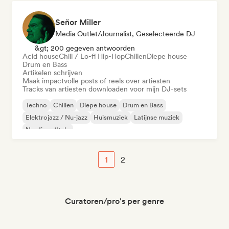
Señor Miller
Media Outlet/Journalist, Geselecteerde DJ
&gt; 200 gegeven antwoorden
Acid house
Chill / Lo-fi Hip-Hop
Chillen
Diepe house
Drum en Bass
Artikelen schrijven
Maak impactvolle posts of reels over artiesten
Tracks van artiesten downloaden voor mijn DJ-sets
Techno
Chillen
Diepe house
Drum en Bass
Elektrojazz / Nu-jazz
Huismuziek
Latijnse muziek
Nu-disco/Italo
1
2
Curatoren/pro's per genre