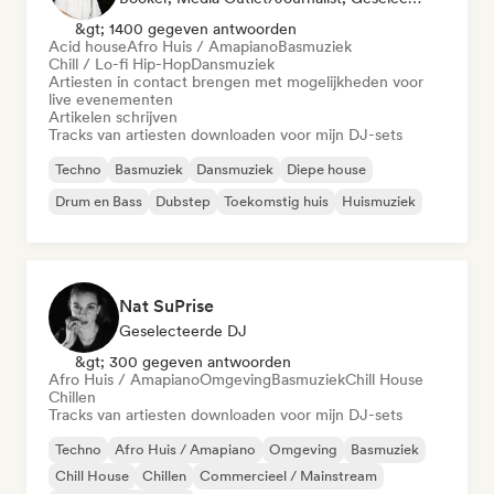
&gt; 1400 gegeven antwoorden
Acid house
Afro Huis / Amapiano
Basmuziek
Chill / Lo-fi Hip-Hop
Dansmuziek
Artiesten in contact brengen met mogelijkheden voor
live evenementen
Artikelen schrijven
Tracks van artiesten downloaden voor mijn DJ-sets
Techno
Basmuziek
Dansmuziek
Diepe house
Drum en Bass
Dubstep
Toekomstig huis
Huismuziek
Nat SuPrise
Geselecteerde DJ
&gt; 300 gegeven antwoorden
Afro Huis / Amapiano
Omgeving
Basmuziek
Chill House
Chillen
Tracks van artiesten downloaden voor mijn DJ-sets
Techno
Afro Huis / Amapiano
Omgeving
Basmuziek
Chill House
Chillen
Commercieel / Mainstream