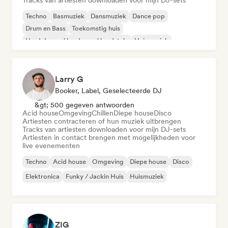
Tracks van artiesten downloaden voor mijn DJ-sets
Techno
Basmuziek
Dansmuziek
Dance pop
Drum en Bass
Toekomstig huis
Hard dance / hardcore / hardstyle
Huismuziek
Larry G
Booker, Label, Geselecteerde DJ
&gt; 500 gegeven antwoorden
Acid house
Omgeving
Chillen
Diepe house
Disco
Artiesten contracteren of hun muziek uitbrengen
Tracks van artiesten downloaden voor mijn DJ-sets
Artiesten in contact brengen met mogelijkheden voor
live evenementen
Techno
Acid house
Omgeving
Diepe house
Disco
Elektronica
Funky / Jackin Huis
Huismuziek
ZIG