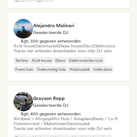
Elektrojazz / Nu-jazz
Alejandro Molinari
Geselecteerde DJ
&gt; 300 gegeven antwoorden
Acid house
Dansmuziek
Diepe house
Disco
Elektronica
Tracks van artiesten downloaden voor mijn DJ-sets
Techno
Acid house
Disco
Elektronische rock
Frans huis
Toekomstig huis
Huismuziek
Indie dans
Grayson Repp
Geselecteerde DJ
&gt; 400 gegeven antwoorden
Afrobeat / Afropop
Afro Huis / Amapiano
Beats / Lo-fi
Commercieel / Mainstream
Dansmuziek
Tracks van artiesten downloaden voor mijn DJ-sets