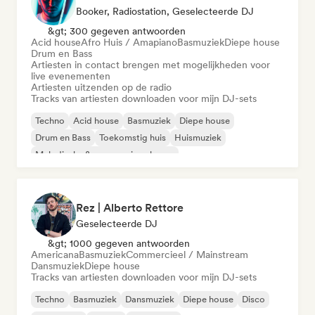
Booker, Radiostation, Geselecteerde DJ
&gt; 300 gegeven antwoorden
Acid house
Afro Huis / Amapiano
Basmuziek
Diepe house
Drum en Bass
Artiesten in contact brengen met mogelijkheden voor
live evenementen
Artiesten uitzenden op de radio
Tracks van artiesten downloaden voor mijn DJ-sets
Techno
Acid house
Basmuziek
Diepe house
Drum en Bass
Toekomstig huis
Huismuziek
Melodische & progressieve house
Rez | Alberto Rettore
Geselecteerde DJ
&gt; 1000 gegeven antwoorden
Americana
Basmuziek
Commercieel / Mainstream
Dansmuziek
Diepe house
Tracks van artiesten downloaden voor mijn DJ-sets
Techno
Basmuziek
Dansmuziek
Diepe house
Disco