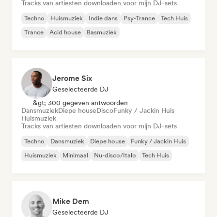
Tracks van artiesten downloaden voor mijn DJ-sets
Techno
Huismuziek
Indie dans
Psy-Trance
Tech Huis
Trance
Acid house
Basmuziek
Jerome Six
Geselecteerde DJ
&gt; 300 gegeven antwoorden
Dansmuziek
Diepe house
Disco
Funky / Jackin Huis
Huismuziek
Tracks van artiesten downloaden voor mijn DJ-sets
Techno
Dansmuziek
Diepe house
Funky / Jackin Huis
Huismuziek
Minimaal
Nu-disco/Italo
Tech Huis
Mike Dem
Geselecteerde DJ