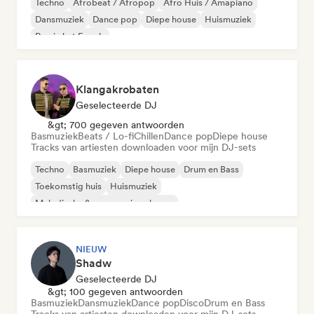
Techno
Afrobeat / Afropop
Afro Huis / Amapiano
Dansmuziek
Dance pop
Diepe house
Huismuziek
Rap in het Engels
Klangakrobaten
Geselecteerde DJ
&gt; 700 gegeven antwoorden
Basmuziek
Beats / Lo-fi
Chillen
Dance pop
Diepe house
Tracks van artiesten downloaden voor mijn DJ-sets
Techno
Basmuziek
Diepe house
Drum en Bass
Toekomstig huis
Huismuziek
Melodische & progressieve house
Organische house / downtempo
NIEUW
Shadw
Geselecteerde DJ
&gt; 100 gegeven antwoorden
Basmuziek
Dansmuziek
Dance pop
Disco
Drum en Bass