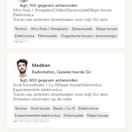
&gt; 700 gegeven antwoorden
Afro Huis / Amapiano
Chillen
Dansmuziek
Diepe house
Elektronica
Tracks van artiesten downloaden voor mijn DJ-sets
Techno
Afro Huis / Amapiano
Dansmuziek
Diepe house
Elektronica
Filmmuziek
Organische house / downtempo
Chillen
Madben
Radiostation, Geselecteerde DJ
&gt; 800 gegeven antwoorden
Acid house
Beats / Lo-fi
Diepe house
Elektronica
Experimentele elektronica
Tracks van artiesten downloaden voor mijn DJ-sets
Artiesten uitzenden op de radio
Techno
Acid house
Beats / Lo-fi
Elektronica
Experimentele elektronica
Huismuziek
Diepe house
Funky / Jackin Huis