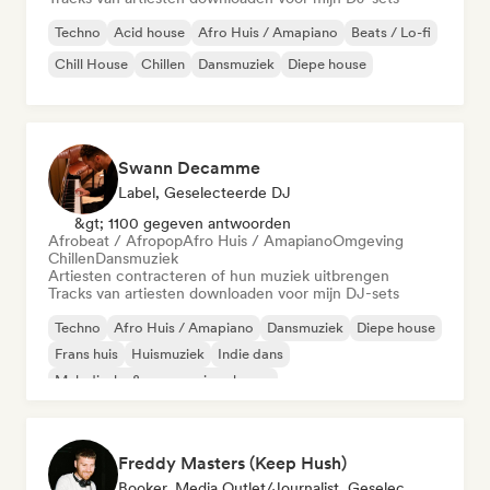
Techno
Acid house
Afro Huis / Amapiano
Beats / Lo-fi
Chill House
Chillen
Dansmuziek
Diepe house
Swann Decamme
Label, Geselecteerde DJ
&gt; 1100 gegeven antwoorden
Afrobeat / Afropop
Afro Huis / Amapiano
Omgeving
Chillen
Dansmuziek
Artiesten contracteren of hun muziek uitbrengen
Tracks van artiesten downloaden voor mijn DJ-sets
Techno
Afro Huis / Amapiano
Dansmuziek
Diepe house
Frans huis
Huismuziek
Indie dans
Melodische & progressieve house
Freddy Masters (Keep Hush)
Booker, Media Outlet/Journalist, Geselecteerde DJ