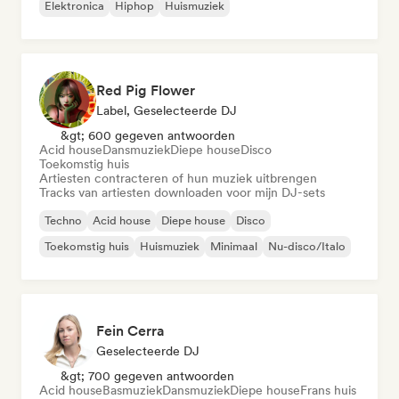
Elektronica
Hiphop
Huismuziek
Red Pig Flower
Label, Geselecteerde DJ
&gt; 600 gegeven antwoorden
Acid house
Dansmuziek
Diepe house
Disco
Toekomstig huis
Artiesten contracteren of hun muziek uitbrengen
Tracks van artiesten downloaden voor mijn DJ-sets
Techno
Acid house
Diepe house
Disco
Toekomstig huis
Huismuziek
Minimaal
Nu-disco/Italo
Fein Cerra
Geselecteerde DJ
&gt; 700 gegeven antwoorden
Acid house
Basmuziek
Dansmuziek
Diepe house
Frans huis