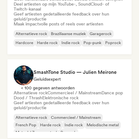
Deel artiesten op mijn YouTube-, SoundCloud- of
Twitch-kanaal
Geef artiesten gedetailleerde feedback over hun
geluid/productie
Maak impactvolle posts of reels over artiesten
Alternatieve rock
Braziliaanse muziek
Garagerock
Hardcore
Harde rock
Indie rock
Pop-punk
Poprock
SmashTone Studio — Julien Meirone
Geluidsexpert
< 100 gegeven antwoorden
Alternatieve rock
Commercieel / Mainstream
Dance pop
Dood / Thrash
Elektronische rock
Geef artiesten gedetailleerde feedback over hun
geluid/productie
Alternatieve rock
Commercieel / Mainstream
French Pop
Harde rock
Indie rock
Melodische metal
Metaal / Zwaar metaal
Poprock