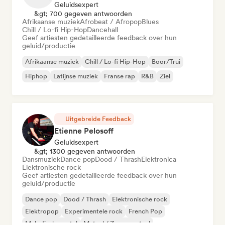
Geluidsexpert
&gt; 700 gegeven antwoorden
Afrikaanse muziek
Afrobeat / Afropop
Blues
Chill / Lo-fi Hip-Hop
Dancehall
Geef artiesten gedetailleerde feedback over hun
geluid/productie
Afrikaanse muziek
Chill / Lo-fi Hip-Hop
Boor/Trui
Hiphop
Latijnse muziek
Franse rap
R&B
Ziel
Uitgebreide Feedback
Etienne Pelosoff
Geluidsexpert
&gt; 1300 gegeven antwoorden
Dansmuziek
Dance pop
Dood / Thrash
Elektronica
Elektronische rock
Geef artiesten gedetailleerde feedback over hun
geluid/productie
Dance pop
Dood / Thrash
Elektronische rock
Elektropop
Experimentele rock
French Pop
Melodische metal
Metaal / Zwaar metaal