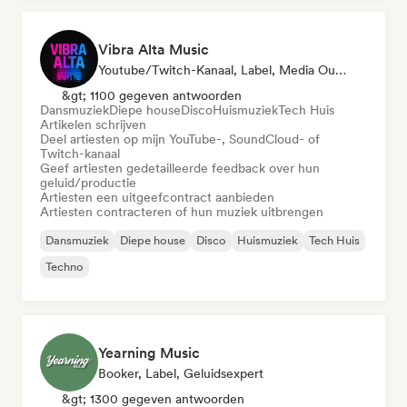
Vibra Alta Music
Youtube/Twitch-Kanaal, Label, Media Outlet/Journalist, Uitgever, Geluidsexpert
&gt; 1100 gegeven antwoorden
Dansmuziek
Diepe house
Disco
Huismuziek
Tech Huis
Artikelen schrijven
Deel artiesten op mijn YouTube-, SoundCloud- of
Twitch-kanaal
Geef artiesten gedetailleerde feedback over hun
geluid/productie
Artiesten een uitgeefcontract aanbieden
Artiesten contracteren of hun muziek uitbrengen
Dansmuziek
Diepe house
Disco
Huismuziek
Tech Huis
Techno
Yearning Music
Booker, Label, Geluidsexpert
&gt; 1300 gegeven antwoorden