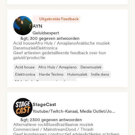
Uitgebreide Feedback
AYN
Geluidsexpert
&gt; 300 gegeven antwoorden
Acid house
Afro Huis / Amapiano
Arabische muziek
Dansmuziek
Elektronica
Geef artiesten gedetailleerde feedback over hun
geluid/productie
Acid house
Afro Huis / Amapiano
Dansmuziek
Elektronica
Harde Techno
Huismuziek
Indie dans
Melodische & progressieve house
StageCast
Youtube/Twitch-Kanaal, Media Outlet/Journalist, Mentor, Sociale Media Beïnvloeder, Geluidsexpert
&gt; 2300 gegeven antwoorden
Alternatieve rock
Blues
Braziliaanse muziek
Commercieel / Mainstream
Dood / Thrash
Geef kunstenaars constructief advies
Artikelen schrijven