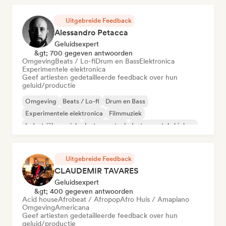
Uitgebreide Feedback
Alessandro Petacca
Geluidsexpert
&gt; 700 gegeven antwoorden
Omgeving
Beats / Lo-fi
Drum en Bass
Elektronica
Experimentele elektronica
Geef artiesten gedetailleerde feedback over hun
geluid/productie
Omgeving
Beats / Lo-fi
Drum en Bass
Experimentele elektronica
Filmmuziek
Industriële muziek
Instrumentaal
Instrumentale hiphop
Uitgebreide Feedback
CLAUDEMIR TAVARES
Geluidsexpert
&gt; 400 gegeven antwoorden
Acid house
Afrobeat / Afropop
Afro Huis / Amapiano
Omgeving
Americana
Geef artiesten gedetailleerde feedback over hun
geluid/productie