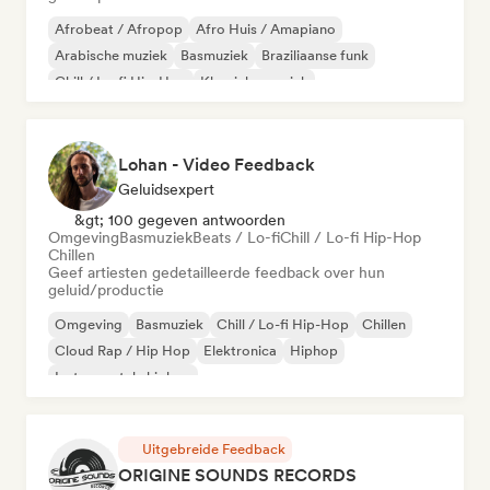
Afrobeat / Afropop
Afro Huis / Amapiano
Arabische muziek
Basmuziek
Braziliaanse funk
Chill / Lo-fi Hip-Hop
Klassieke muziek
Cloud Rap / Hip Hop
Lohan - Video Feedback
Geluidsexpert
&gt; 100 gegeven antwoorden
Omgeving
Basmuziek
Beats / Lo-fi
Chill / Lo-fi Hip-Hop
Chillen
Geef artiesten gedetailleerde feedback over hun
geluid/productie
Omgeving
Basmuziek
Chill / Lo-fi Hip-Hop
Chillen
Cloud Rap / Hip Hop
Elektronica
Hiphop
Instrumentale hiphop
Uitgebreide Feedback
ORIGINE SOUNDS RECORDS