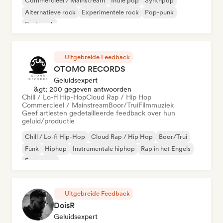
Commercieel / Mainstream
Indie pop
Synthpop
Alternatieve rock
Experimentele rock
Pop-punk
Post punk
Uitgebreide Feedback
OTOMO RECORDS
Geluidsexpert
&gt; 200 gegeven antwoorden
Chill / Lo-fi Hip-Hop
Cloud Rap / Hip Hop
Commercieel / Mainstream
Boor/Trui
Filmmuziek
Geef artiesten gedetailleerde feedback over hun
geluid/productie
Chill / Lo-fi Hip-Hop
Cloud Rap / Hip Hop
Boor/Trui
Funk
Hiphop
Instrumentale hiphop
Rap in het Engels
Franse rap
Uitgebreide Feedback
DoisR
Geluidsexpert