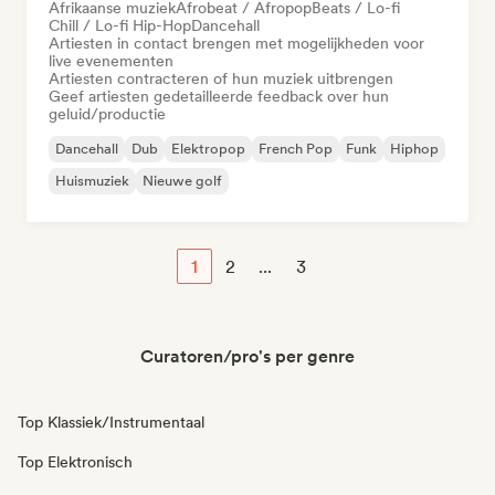
Afrikaanse muziek
Afrobeat / Afropop
Beats / Lo-fi
Chill / Lo-fi Hip-Hop
Dancehall
Artiesten in contact brengen met mogelijkheden voor
live evenementen
Artiesten contracteren of hun muziek uitbrengen
Geef artiesten gedetailleerde feedback over hun
geluid/productie
Dancehall
Dub
Elektropop
French Pop
Funk
Hiphop
Huismuziek
Nieuwe golf
1
2
...
3
Curatoren/pro's per genre
Top Klassiek/Instrumentaal
Top Elektronisch