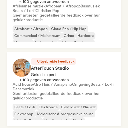
< 100 gegeven antwoorden
Afrikaanse muziek
Afrobeat / Afropop
Basmuziek
Beats / Lo-fi
Christian Rap
Geef artiesten gedetailleerde feedback over hun
geluid/productie
Afrobeat / Afropop
Cloud Rap / Hip Hop
Commercieel / Mainstream
Grime
Hardcore
Hyperpop
Instrumentaal
Internationale pop
Uitgebreide Feedback
AfterTouch Studio
Geluidsexpert
< 100 gegeven antwoorden
Acid house
Afro Huis / Amapiano
Omgeving
Beats / Lo-fi
Dansmuziek
Geef artiesten gedetailleerde feedback over hun
geluid/productie
Beats / Lo-fi
Elektronica
Elektrojazz / Nu-jazz
Elektropop
Melodische & progressieve house
Melodic Techno
Nu-disco/Italo
Phonk