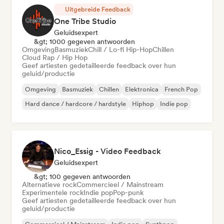
Uitgebreide Feedback
One Tribe Studio
Geluidsexpert
&gt; 1000 gegeven antwoorden
Omgeving
Basmuziek
Chill / Lo-fi Hip-Hop
Chillen
Cloud Rap / Hip Hop
Geef artiesten gedetailleerde feedback over hun
geluid/productie
Omgeving
Basmuziek
Chillen
Elektronica
French Pop
Hard dance / hardcore / hardstyle
Hiphop
Indie pop
Nico_Essig - Video Feedback
Geluidsexpert
&gt; 100 gegeven antwoorden
Alternatieve rock
Commercieel / Mainstream
Experimentele rock
Indie pop
Pop-punk
Geef artiesten gedetailleerde feedback over hun
geluid/productie