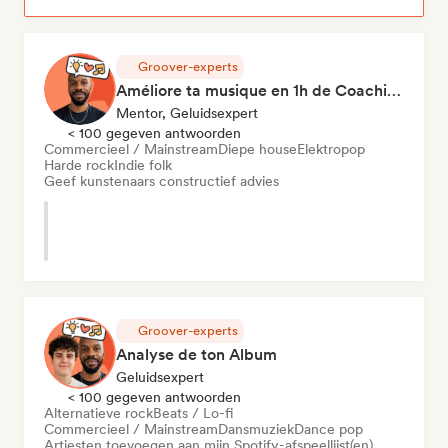
Groover-experts
Améliore ta musique en 1h de Coaching
Mentor, Geluidsexpert
< 100 gegeven antwoorden
Commercieel / Mainstream
Diepe house
Elektropop
Harde rock
Indie folk
Geef kunstenaars constructief advies
Groover-experts
Analyse de ton Album
Geluidsexpert
< 100 gegeven antwoorden
Alternatieve rock
Beats / Lo-fi
Commercieel / Mainstream
Dansmuziek
Dance pop
Artiesten toevoegen aan mijn Spotify-afspeellijst(en)