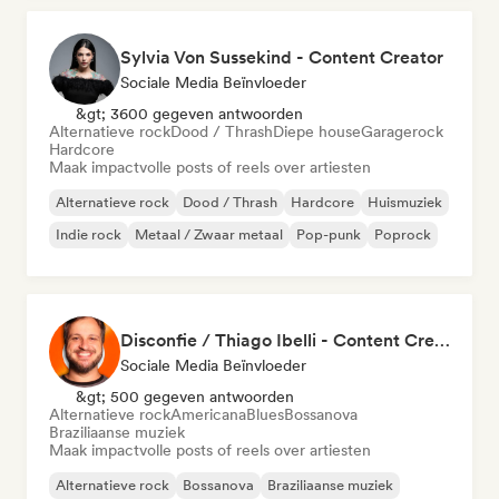
Sylvia Von Sussekind - Content Creator
Sociale Media Beïnvloeder
&gt; 3600 gegeven antwoorden
Alternatieve rock
Dood / Thrash
Diepe house
Garagerock
Hardcore
Maak impactvolle posts of reels over artiesten
Alternatieve rock
Dood / Thrash
Hardcore
Huismuziek
Indie rock
Metaal / Zwaar metaal
Pop-punk
Poprock
Disconfie / Thiago Ibelli - Content Creator
Sociale Media Beïnvloeder
&gt; 500 gegeven antwoorden
Alternatieve rock
Americana
Blues
Bossanova
Braziliaanse muziek
Maak impactvolle posts of reels over artiesten
Alternatieve rock
Bossanova
Braziliaanse muziek