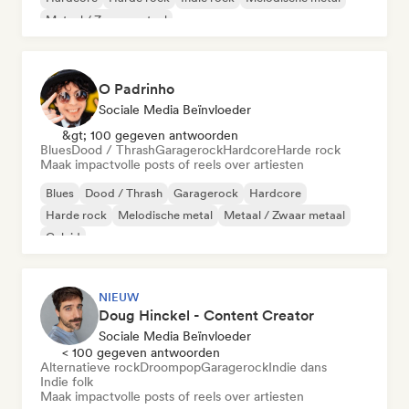
Metaal / Zwaar metaal
O Padrinho
Sociale Media Beïnvloeder
&gt; 100 gegeven antwoorden
Blues
Dood / Thrash
Garagerock
Hardcore
Harde rock
Maak impactvolle posts of reels over artiesten
Blues
Dood / Thrash
Garagerock
Hardcore
Harde rock
Melodische metal
Metaal / Zwaar metaal
Geluid
NIEUW
Doug Hinckel - Content Creator
Sociale Media Beïnvloeder
< 100 gegeven antwoorden
Alternatieve rock
Droompop
Garagerock
Indie dans
Indie folk
Maak impactvolle posts of reels over artiesten