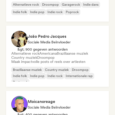
Alternatieve rock
Droompop
Garagerock
Indie dans
Indie folk
Indie pop
Indie rock
Poprock
João Pedro Jacques
Sociale Media Beïnvloeder
&gt; 900 gegeven antwoorden
Alternatieve rock
Americana
Braziliaanse muziek
Country muziek
Droompop
Maak impactvolle posts of reels over artiesten
Braziliaanse muziek
Country muziek
Droompop
Indie folk
Indie pop
Indie rock
Internationale rap
Post punk
Moicanoreage
Sociale Media Beïnvloeder
&gt; 400 gegeven antwoorden