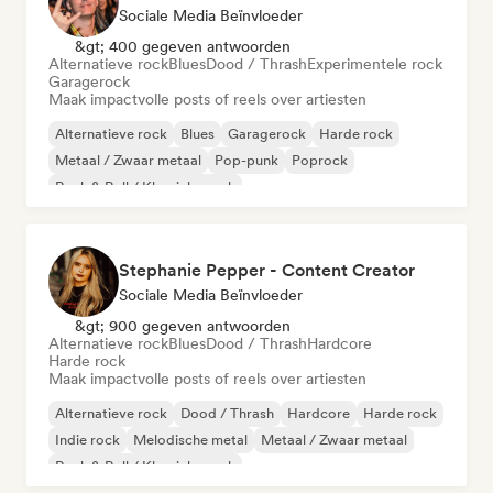
Sociale Media Beïnvloeder
&gt; 400 gegeven antwoorden
Alternatieve rock
Blues
Dood / Thrash
Experimentele rock
Garagerock
Maak impactvolle posts of reels over artiesten
Alternatieve rock
Blues
Garagerock
Harde rock
Metaal / Zwaar metaal
Pop-punk
Poprock
Rock & Roll / Klassieke rock
Stephanie Pepper - Content Creator
Sociale Media Beïnvloeder
&gt; 900 gegeven antwoorden
Alternatieve rock
Blues
Dood / Thrash
Hardcore
Harde rock
Maak impactvolle posts of reels over artiesten
Alternatieve rock
Dood / Thrash
Hardcore
Harde rock
Indie rock
Melodische metal
Metaal / Zwaar metaal
Rock & Roll / Klassieke rock