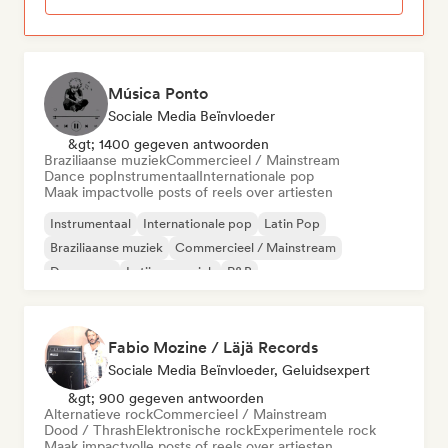
Música Ponto
Sociale Media Beïnvloeder
&gt; 1400 gegeven antwoorden
Braziliaanse muziek
Commercieel / Mainstream
Dance pop
Instrumentaal
Internationale pop
Maak impactvolle posts of reels over artiesten
Instrumentaal
Internationale pop
Latin Pop
Braziliaanse muziek
Commercieel / Mainstream
Dance pop
Latijnse muziek
R&B
Fabio Mozine / Läjä Records
Sociale Media Beïnvloeder, Geluidsexpert
&gt; 900 gegeven antwoorden
Alternatieve rock
Commercieel / Mainstream
Dood / Thrash
Elektronische rock
Experimentele rock
Maak impactvolle posts of reels over artiesten