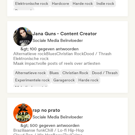
Elektronische rock
Hardcore
Harde rock
Indie rock
Pop-punk
Jana Guns - Content Creator
Sociale Media Beïnvloeder
&gt; 100 gegeven antwoorden
Alternatieve rock
Blues
Christian Rock
Dood / Thrash
Elektronische rock
Maak impactvolle posts of reels over artiesten
Alternatieve rock
Blues
Christian Rock
Dood / Thrash
Experimentele rock
Garagerock
Harde rock
Melodische metal
rap no prato
Sociale Media Beïnvloeder
&gt; 500 gegeven antwoorden
Braziliaanse funk
Chill / Lo-fi Hip-Hop