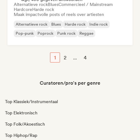
Alternatieve rock
Blues
Commercieel / Mainstream
Hardcore
Harde rock
Maak impactvolle posts of reels over artiesten
Alternatieve rock
Blues
Harde rock
Indie rock
Pop-punk
Poprock
Punk rock
Reggae
1
2
...
4
Curatoren/pro's per genre
Top Klassiek/Instrumentaal
Top Elektronisch
Top Folk/Akoestisch
Top Hiphop/Rap