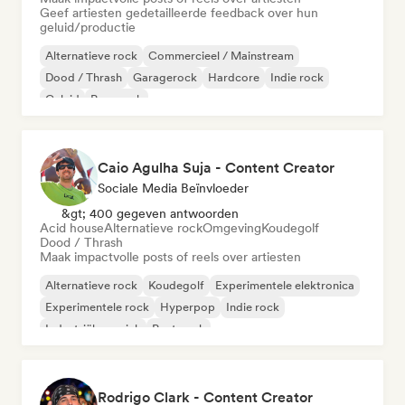
Geef artiesten gedetailleerde feedback over hun
geluid/productie
Alternatieve rock
Commercieel / Mainstream
Dood / Thrash
Garagerock
Hardcore
Indie rock
Geluid
Pop-punk
Caio Agulha Suja - Content Creator
Sociale Media Beïnvloeder
&gt; 400 gegeven antwoorden
Acid house
Alternatieve rock
Omgeving
Koudegolf
Dood / Thrash
Maak impactvolle posts of reels over artiesten
Alternatieve rock
Koudegolf
Experimentele elektronica
Experimentele rock
Hyperpop
Indie rock
Industriële muziek
Post punk
Rodrigo Clark - Content Creator