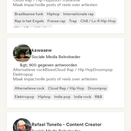
Cloud Rap / Hip Hop
Boor/Trui
Grime
Maak impactvolle posts of reels over artiesten
Braziliaanse funk
Hiphop
Internationale rap
Rap in het Engels
Franse rap
Trap
Chill / Lo-fi Hip-Hop
Cloud Rap / Hip Hop
kawasew
Sociale Media Beïnvloeder
&gt; 900 gegeven antwoorden
Alternatieve rock
Blues
Cloud Rap / Hip Hop
Droompop
Elektropop
Maak impactvolle posts of reels over artiesten
Alternatieve rock
Cloud Rap / Hip Hop
Droompop
Elektropop
Hiphop
Indie pop
Indie rock
R&B
Rafael Tonello - Content Creator