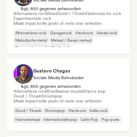
Sociale Media Beïnvloeder
&gt; 800 gegeven antwoorden
Alternatieve rock
Blues
Dood / Thrash
Elektronische rock
Experimentele rock
Maak impactvolle posts of reels over artiesten
Alternatieve rock
Garagerock
Hardcore
Harde rock
Melodische metal
Metaal / Zwaar metaal
Progressieve rock
Punk rock
Gustavo Chagas
Sociale Media Beïnvloeder
&gt; 800 gegeven antwoorden
Alternatieve rock
Braziliaanse muziek
Dance pop
Dood / Thrash
Droompop
Maak impactvolle posts of reels over artiesten
Dood / Thrash
Droompop
Hardcore
Indie rock
Instrumentaal
Internationale pop
Latin Pop
Pop-punk