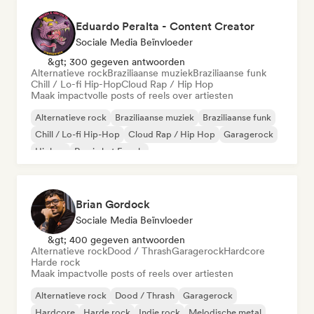
Eduardo Peralta - Content Creator
Sociale Media Beïnvloeder
&gt; 300 gegeven antwoorden
Alternatieve rock
Braziliaanse muziek
Braziliaanse funk
Chill / Lo-fi Hip-Hop
Cloud Rap / Hip Hop
Maak impactvolle posts of reels over artiesten
Alternatieve rock
Braziliaanse muziek
Braziliaanse funk
Chill / Lo-fi Hip-Hop
Cloud Rap / Hip Hop
Garagerock
Hiphop
Rap in het Engels
Brian Gordock
Sociale Media Beïnvloeder
&gt; 400 gegeven antwoorden
Alternatieve rock
Dood / Thrash
Garagerock
Hardcore
Harde rock
Maak impactvolle posts of reels over artiesten
Alternatieve rock
Dood / Thrash
Garagerock
Hardcore
Harde rock
Indie rock
Melodische metal