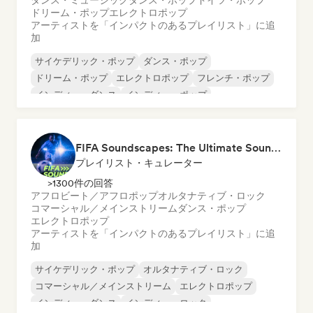
ダンス・ミュージック
ダンス・ポップ
ドイツ・ポップ
ドリーム・ポップ
エレクトロポップ
アーティストを「インパクトのあるプレイリスト」に追
加
サイケデリック・ポップ
ダンス・ポップ
ドリーム・ポップ
エレクトロポップ
フレンチ・ポップ
インディー・ダンス
インディー・ポップ
ヌーヴェル・シーン
FIFA Soundscapes: The Ultimate Soundtrack ⚽️ Festival Indie, Electropop & Dance Anthems
プレイリスト・キュレーター
>1300件の回答
アフロビート／アフロポップ
オルタナティブ・ロック
コマーシャル／メインストリーム
ダンス・ポップ
エレクトロポップ
アーティストを「インパクトのあるプレイリスト」に追
加
サイケデリック・ポップ
オルタナティブ・ロック
コマーシャル／メインストリーム
エレクトロポップ
インディー・ダンス
インディー・ロック