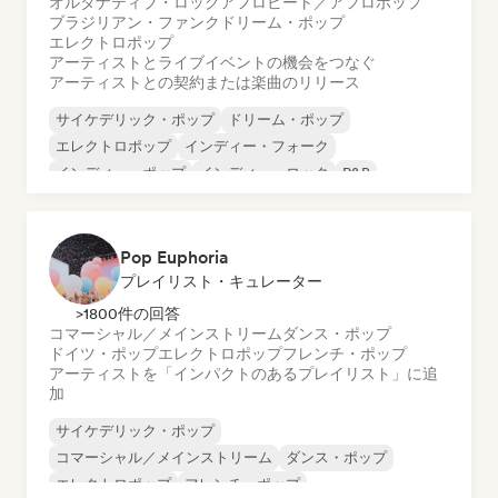
オルタナティブ・ロック
アフロビート／アフロポップ
ブラジリアン・ファンク
ドリーム・ポップ
エレクトロポップ
アーティストとライブイベントの機会をつなぐ
アーティストとの契約または楽曲のリリース
サイケデリック・ポップ
ドリーム・ポップ
エレクトロポップ
インディー・フォーク
インディー・ポップ
インディー・ロック
R&B
シンガーソングライター
Pop Euphoria
プレイリスト・キュレーター
>1800件の回答
コマーシャル／メインストリーム
ダンス・ポップ
ドイツ・ポップ
エレクトロポップ
フレンチ・ポップ
アーティストを「インパクトのあるプレイリスト」に追
加
サイケデリック・ポップ
コマーシャル／メインストリーム
ダンス・ポップ
エレクトロポップ
フレンチ・ポップ