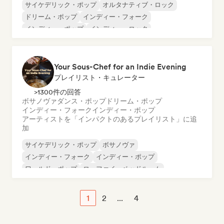
サイケデリック・ポップ
オルタナティブ・ロック
ドリーム・ポップ
インディー・フォーク
インディー・ポップ
インディー・ロック
ポップ・ロック
ポップ・ソウル
Your Sous-Chef for an Indie Evening
プレイリスト・キュレーター
>1300件の回答
ボサノヴァ
ダンス・ポップ
ドリーム・ポップ
インディー・フォーク
インディー・ポップ
アーティストを「インパクトのあるプレイリスト」に追
加
サイケデリック・ポップ
ボサノヴァ
インディー・フォーク
インディー・ポップ
ワールド・ポップ
ローファイ・ベッドルーム
モダン・ジャズ
R&B
1
2
...
4