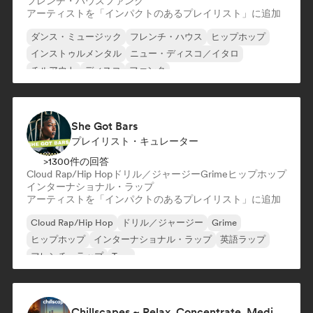
フレンチ・ハウス
ファンク
アーティストを「インパクトのあるプレイリスト」に追加
ダンス・ミュージック
フレンチ・ハウス
ヒップホップ
インストゥルメンタル
ニュー・ディスコ／イタロ
チルアウト
ディスコ
ファンク
She Got Bars
プレイリスト・キュレーター
>1300件の回答
Cloud Rap/Hip Hop
ドリル／ジャージー
Grime
ヒップホップ
インターナショナル・ラップ
アーティストを「インパクトのあるプレイリスト」に追加
Cloud Rap/Hip Hop
ドリル／ジャージー
Grime
ヒップホップ
インターナショナル・ラップ
英語ラップ
フレンチ・ラップ
Trap
Chillscapes ~ Relax, Concentrate, Meditate, Sleep, Dream