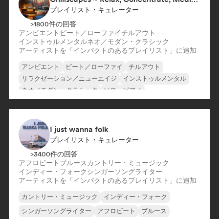
プレイリスト・キュレーター
>1800件の回答
アンビエント
ビート／ローファイ
チルアウト
インストゥルメンタル
ネオ／モダン・クラシック
アーティストを「インパクトのあるプレイリスト」に追加
アンビエント
ビート／ローファイ
チルアウト
リラクゼーション／ニューエイジ
インストゥルメンタル
ネオ／モダン・クラシック
ソロ・ピアノ
I just wanna folk
プレイリスト・キュレーター
>3400件の回答
アフロビート
ブルース
カントリー・ミュージック
インディー・フォーク
シンガーソングライター
アーティストを「インパクトのあるプレイリスト」に追加
カントリー・ミュージック
インディー・フォーク
シンガーソングライター
アフロビート
ブルース