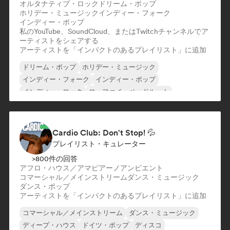
オルタナティブ・ロック
ドリーム・ポップ
ホリデー・ミュージック
インディー・フォーク
インディー・ポップ
私のYouTube、SoundCloud、またはTwitchチャンネルでア
ーティストをシェアする
アーティストを「インパクトのあるプレイリスト」に追加
ドリーム・ポップ
ホリデー・ミュージック
インディー・フォーク
インディー・ポップ
インディー・ロック
ローファイ・ベッドルーム
シンガーソングライター
オルタナティブ・ロック
Cardio Club: Don't Stop! 💦
プレイリスト・キュレーター
>800件の回答
アフロ・ハウス／アマピアーノ
アンビエント
コマーシャル／メインストリーム
ダンス・ミュージック
ダンス・ポップ
アーティストを「インパクトのあるプレイリスト」に追加
コマーシャル／メインストリーム
ダンス・ミュージック
ディープ・ハウス
ドイツ・ポップ
ディスコ