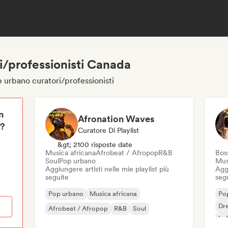
i/professionisti Canada
 urbano curatori/professionisti
n
Afronation Waves
i?
Curatore Di Playlist
&gt; 2100 risposte date
Musica africana
Afrobeat / Afropop
R&B
Bos
Soul
Pop urbano
Mus
Aggiungere artisti nelle mie playlist più
Aggi
seguite
seg
Pop urbano
Musica africana
Po
Dr
Afrobeat / Afropop
R&B
Soul
Lo