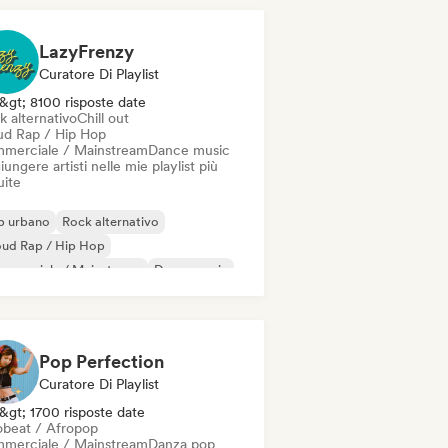
LazyFrenzy
Curatore Di Playlist
&gt; 8100 risposte date
k alternativo
Chill out
ud Rap / Hip Hop
merciale / Mainstream
Dance music
ungere artisti nelle mie playlist più
uite
p urbano
Rock alternativo
oud Rap / Hip Hop
mmerciale / Mainstream
Dance music
ettropop
Indie pop
Pop internazionale
Pop Perfection
Curatore Di Playlist
&gt; 1700 risposte date
obeat / Afropop
merciale / Mainstream
Danza pop