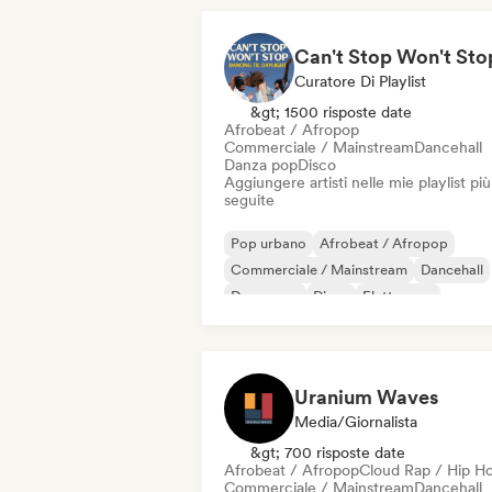
Curatore Di Playlist
&gt; 1500 risposte date
Afrobeat / Afropop
Commerciale / Mainstream
Dancehall
Danza pop
Disco
Aggiungere artisti nelle mie playlist più
seguite
Pop urbano
Afrobeat / Afropop
Commerciale / Mainstream
Dancehall
Danza pop
Disco
Elettropop
Pop internazionale
Uranium Waves
Media/Giornalista
&gt; 700 risposte date
Afrobeat / Afropop
Cloud Rap / Hip H
Commerciale / Mainstream
Dancehall