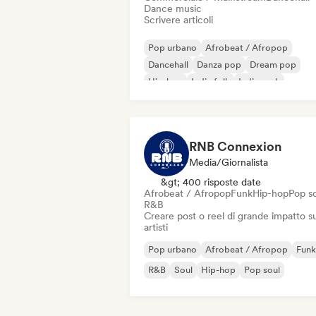
Dance music
Scrivere articoli
Pop urbano
Afrobeat / Afropop
Dancehall
Danza pop
Dream pop
Hip-hop
Indie folk
Indie rock
RNB Connexion
Media/Giornalista
&gt; 400 risposte date
Afrobeat / Afropop
Funk
Hip-hop
Pop s
R&B
Creare post o reel di grande impatto su
artisti
Pop urbano
Afrobeat / Afropop
Funk
R&B
Soul
Hip-hop
Pop soul