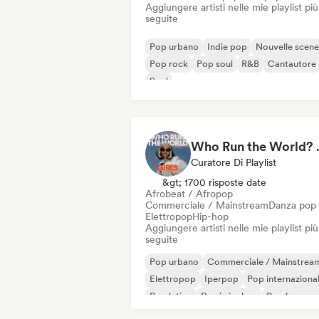
Aggiungere artisti nelle mie playlist più
seguite
Pop urbano
Indie pop
Nouvelle scene
Pop rock
Pop soul
R&B
Cantautore
Soul
Who Run the World?
Curatore Di Playlist
&gt; 1700 risposte date
Afrobeat / Afropop
Commerciale / Mainstream
Danza pop
Elettropop
Hip-hop
Aggiungere artisti nelle mie playlist più
seguite
Pop urbano
Commerciale / Mainstrea
Elettropop
Iperpop
Pop internaziona
Pop latino
Rap in inglese
Rap frances