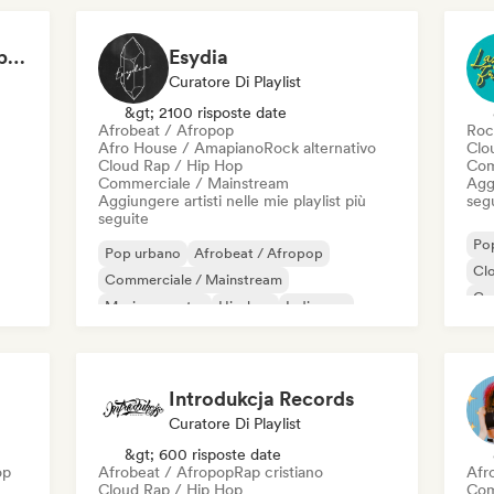
Can't Stop Won't Stop 🪩 Electropop, Dance-Pop & Nu Disco
Esydia
Curatore Di Playlist
&gt; 2100 risposte date
Afrobeat / Afropop
Roc
Afro House / Amapiano
Rock alternativo
Clo
Cloud Rap / Hip Hop
Com
Commerciale / Mainstream
Aggi
Aggiungere artisti nelle mie playlist più
seg
seguite
Po
Pop urbano
Afrobeat / Afropop
Cl
Commerciale / Mainstream
Co
Musica country
Hip-hop
Indie pop
El
Indie rock
R&B
Introdukcja Records
Curatore Di Playlist
&gt; 600 risposte date
op
Afrobeat / Afropop
Rap cristiano
Afr
Cloud Rap / Hip Hop
Com