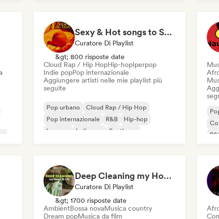
Sexy & Hot songs to Set the Mood 🥀 🥵
Curatore Di Playlist
&gt; 800 risposte date
Cloud Rap / Hip Hop
Hip-hop
Iperpop
Mus
a
Indie pop
Pop internazionale
Afr
Aggiungere artisti nelle mie playlist più
Mus
seguite
Aggi
seg
Pop urbano
Cloud Rap / Hip Hop
Po
Pop internazionale
R&B
Hip-hop
Co
Iperpop
Indie pop
Synthpop
on
R&
Af
Deep Cleaning my House and Life 🫧 Bedroom Pop & Indie Pop
Curatore Di Playlist
&gt; 1700 risposte date
Ambient
Bossa nova
Musica country
Afr
Dream pop
Musica da film
Com