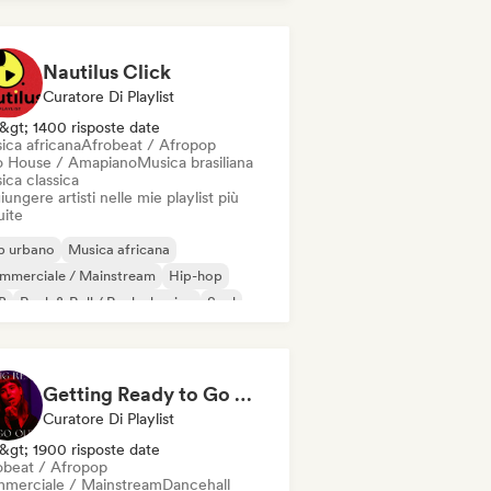
Nautilus Click
Curatore Di Playlist
&gt; 1400 risposte date
ica africana
Afrobeat / Afropop
o House / Amapiano
Musica brasiliana
ica classica
ungere artisti nelle mie playlist più
uite
p urbano
Musica africana
mmerciale / Mainstream
Hip-hop
B
Rock & Roll / Rock classico
Soul
robeat / Afropop
Getting Ready to Go Out 🍒💋
Curatore Di Playlist
&gt; 1900 risposte date
obeat / Afropop
merciale / Mainstream
Dancehall