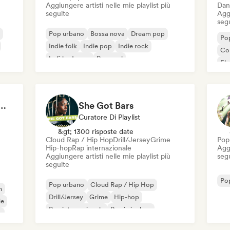
Aggiungere artisti nelle mie playlist più
Dan
seguite
Aggi
seg
Pop urbano
Bossa nova
Dream pop
Po
Indie folk
Indie pop
Indie rock
Co
Lofi bedroom
Pop soul
El
Pop
 Girls! 🔥 Female Empowerment Pop & Girl-Power Anthems
She Got Bars
Curatore Di Playlist
&gt; 1300 risposte date
Cloud Rap / Hip Hop
Drill/Jersey
Grime
Pop
Hip-hop
Rap internazionale
Aggi
Aggiungere artisti nelle mie playlist più
seg
seguite
Po
Pop urbano
Cloud Rap / Hip Hop
m
Drill/Jersey
Grime
Hip-hop
le
Rap internazionale
Rap in inglese
e
Rap francese