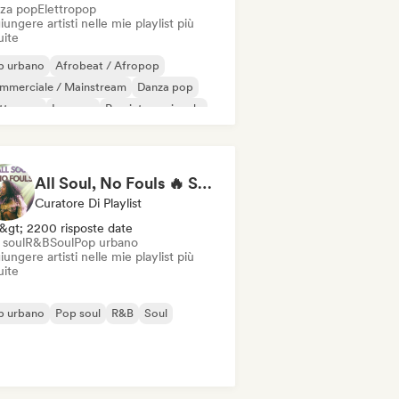
za pop
Elettropop
ungere artisti nelle mie playlist più
uite
p urbano
Afrobeat / Afropop
mmerciale / Mainstream
Danza pop
ettropop
Iperpop
Pop internazionale
 latino
All Soul, No Fouls 🔥 Smooth Contemporary R&B & Neo Soul
Curatore Di Playlist
&gt; 2200 risposte date
 soul
R&B
Soul
Pop urbano
ungere artisti nelle mie playlist più
uite
p urbano
Pop soul
R&B
Soul