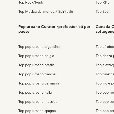
Top Rock/Punk
Top R&B
Top Musica dal mondo / Spirituale
Top Soul
Pop urbano Curatori/professionisti per
Canada Cu
paese
sottogen
Top pop urbano argentina
Top afrobe
Top pop urbano belgio
Top danza 
Top pop urbano brasile
Top elettr
Top pop urbano francia
Top funk c
Top pop urbano germania
Top indie 
Top pop urbano italia
Top pop ro
Top pop urbano messico
Top pop so
Top pop urbano spagna
Top pop pr