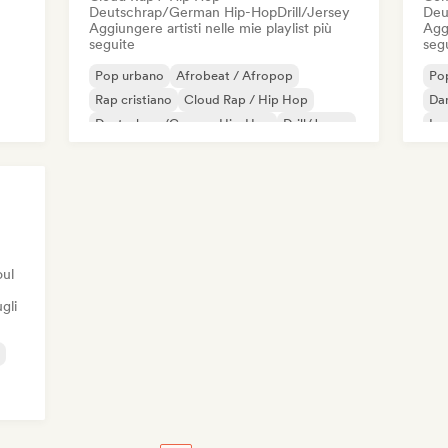
Deutschrap/German Hip-Hop
Drill/Jersey
Deu
Aggiungere artisti nelle mie playlist più
Aggi
seguite
seg
Pop urbano
Afrobeat / Afropop
Po
Rap cristiano
Cloud Rap / Hip Hop
Da
Deutschrap/German Hip-Hop
Drill/Jersey
Ip
Funk
Grime
oul
gli