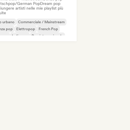
tschpop/German Pop
Dream pop
ungere artisti nelle mie playlist più
uite
p urbano
Commerciale / Mainstream
nza pop
Elettropop
French Pop
erpop
Indie pop
Pop internazionale