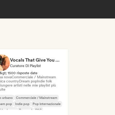
Vocals That Give You Chills
Curatore Di Playlist
&gt; 1500 risposte date
sa nova
Commerciale / Mainstream
ica country
Dream pop
Indie folk
ungere artisti nelle mie playlist più
uite
p urbano
Commerciale / Mainstream
eam pop
Indie pop
Pop internazionale
fi bedroom
Pop soul
R&B