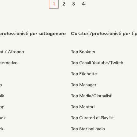
1
2
3
4
professionisti per sottogenere
Curatori/professionisti per ti
at / Afropop
Top Bookers
ternativo
Top Canali Youtube/Twitch
Top Etichette
p
Top Manager
olk
Top Media/Giornalisti
pop
Top Mentori
ock
Top Curatori di Playlist
ck
Top Stazioni radio