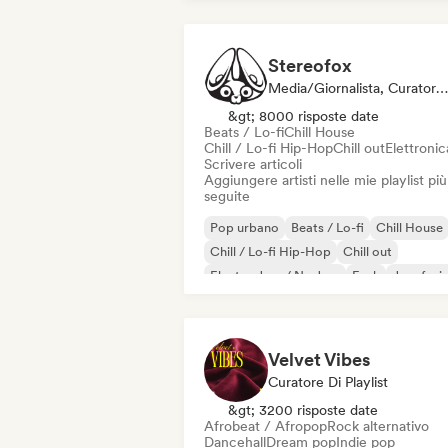
Stereofox
Media/Giornalista, Curatore Di Playlist
&gt; 8000 risposte date
Beats / Lo-fi
Chill House
Chill / Lo-fi Hip-Hop
Chill out
Elettronic
Scrivere articoli
Aggiungere artisti nelle mie playlist più
seguite
Pop urbano
Beats / Lo-fi
Chill House
Chill / Lo-fi Hip-Hop
Chill out
Electro Jazz / Nu Jazz
Funk
Jazz fusi
Velvet Vibes
Curatore Di Playlist
&gt; 3200 risposte date
Afrobeat / Afropop
Rock alternativo
Dancehall
Dream pop
Indie pop