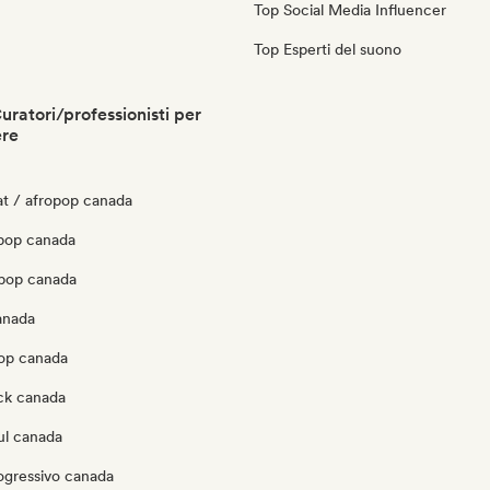
Top Social Media Influencer
Top Esperti del suono
ratori/professionisti per
ere
at / afropop canada
pop canada
opop canada
anada
pop canada
ck canada
ul canada
ogressivo canada