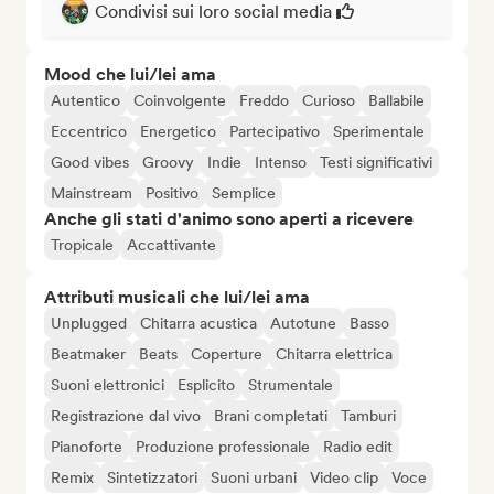
Condivisi sui loro social media
Mood che lui/lei ama
Autentico
Coinvolgente
Freddo
Curioso
Ballabile
Eccentrico
Energetico
Partecipativo
Sperimentale
Good vibes
Groovy
Indie
Intenso
Testi significativi
Mainstream
Positivo
Semplice
Anche gli stati d'animo sono aperti a ricevere
Tropicale
Accattivante
Attributi musicali che lui/lei ama
Unplugged
Chitarra acustica
Autotune
Basso
Beatmaker
Beats
Coperture
Chitarra elettrica
Suoni elettronici
Esplicito
Strumentale
Registrazione dal vivo
Brani completati
Tamburi
Pianoforte
Produzione professionale
Radio edit
Remix
Sintetizzatori
Suoni urbani
Video clip
Voce