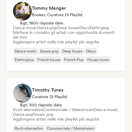
Tommy Menger
Booker, Curatore Di Playlist
&gt; 1800 risposte date
Dance music
Danza pop
Deep house
Disco
Elettropop
Mettere in contatto gli artisti con opportunità di eventi
dal vivo
Aggiungere artisti nelle mie playlist più seguite
Dance music
Danza pop
Deep house
Disco
Elettropop
French house
French Pop
House music
Timothy Tunes
Curatore Di Playlist
&gt; 300 risposte date
Rock alternativo
Commerciale / Mainstream
Dance music
Danza pop
Dream pop
Aggiungere artisti nelle mie playlist più seguite
Rock alternativo
Commerciale / Mainstream