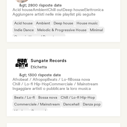
&gt; 2800 risposte date
Acid house
Ambient
Chill out
Deep house
Elettronica
Aggiungere artisti nelle mie playlist più seguite
Acid house
Ambient
Deep house
House music
Indie Dance
Melodic & Progressive House
Minimal
Organic House / Downtempo
Sungate Records
Etichetta
&gt; 1300 risposte date
Afrobeat / Afropop
Beats / Lo-fi
Bossa nova
Chill / Lo-fi Hip-Hop
Commerciale / Mainstream
Ingaggiare artisti o pubblicare la loro musica
Beats / Lo-fi
Bossa nova
Chill / Lo-fi Hip-Hop
Commerciale / Mainstream
Dancehall
Danza pop
Hip-hop
Pop soul