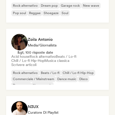
Rock alternativo
Dream pop
Garage rock
New wave
Pop soul
Reggae
Shoegaze
Soul
Zoila Antonio
Media/Giornalista
&gt; 100 risposte date
Acid house
Rock alternativo
Beats / Lo-fi
Chill / Lo-fi Hip-Hop
Musica classica
Scrivere articoli
Rock alternativo
Beats / Lo-fi
Chill / Lo-fi Hip-Hop
Commerciale / Mainstream
Dance music
Disco
Dream pop
House music
N3UX
Curatore Di Playlist