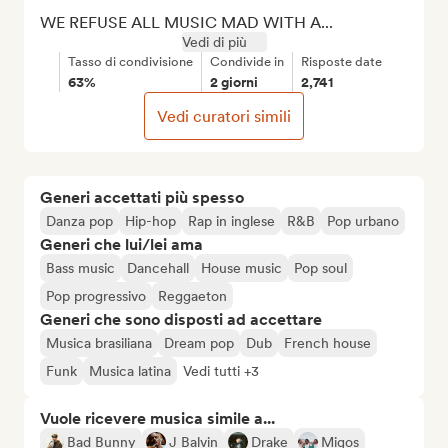
WE REFUSE ALL MUSIC MAD WITH A...
Vedi di più
Tasso di condivisione
Condivide in
Risposte date
63%
2 giorni
2,741
Vedi curatori simili
Generi accettati più spesso
Danza pop
Hip-hop
Rap in inglese
R&B
Pop urbano
Generi che lui/lei ama
Bass music
Dancehall
House music
Pop soul
Pop progressivo
Reggaeton
Generi che sono disposti ad accettare
Musica brasiliana
Dream pop
Dub
French house
Funk
Musica latina
Vedi tutti +3
Vuole ricevere musica simile a...
Bad Bunny
J Balvin
Drake
Migos