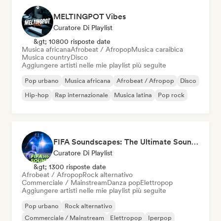
MELTINGPOT Vibes
Curatore Di Playlist
&gt; 10800 risposte date
Musica africana
Afrobeat / Afropop
Musica caraibica
Musica country
Disco
Aggiungere artisti nelle mie playlist più seguite
Pop urbano
Musica africana
Afrobeat / Afropop
Disco
Hip-hop
Rap internazionale
Musica latina
Pop rock
FIFA Soundscapes: The Ultimate Soundtrack ⚽️ Festival Indie, Electropop & Dance Anthems
Curatore Di Playlist
&gt; 1300 risposte date
Afrobeat / Afropop
Rock alternativo
Commerciale / Mainstream
Danza pop
Elettropop
Aggiungere artisti nelle mie playlist più seguite
Pop urbano
Rock alternativo
Commerciale / Mainstream
Elettropop
Iperpop