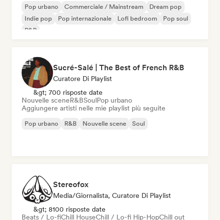
Pop urbano
Commerciale / Mainstream
Dream pop
Indie pop
Pop internazionale
Lofi bedroom
Pop soul
R&B
Sucré-Salé | The Best of French R&B
Curatore Di Playlist
&gt; 700 risposte date
Nouvelle scene
R&B
Soul
Pop urbano
Aggiungere artisti nelle mie playlist più seguite
Pop urbano
R&B
Nouvelle scene
Soul
Stereofox
Media/Giornalista, Curatore Di Playlist
&gt; 8100 risposte date
Beats / Lo-fi
Chill House
Chill / Lo-fi Hip-Hop
Chill out