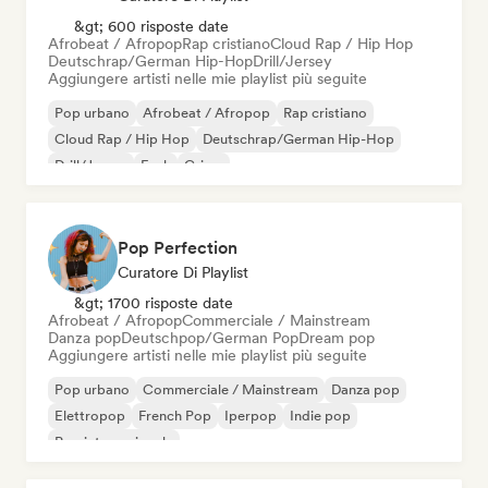
&gt; 600 risposte date
Afrobeat / Afropop
Rap cristiano
Cloud Rap / Hip Hop
Deutschrap/German Hip-Hop
Drill/Jersey
Aggiungere artisti nelle mie playlist più seguite
Pop urbano
Afrobeat / Afropop
Rap cristiano
Cloud Rap / Hip Hop
Deutschrap/German Hip-Hop
Drill/Jersey
Funk
Grime
Pop Perfection
Curatore Di Playlist
&gt; 1700 risposte date
Afrobeat / Afropop
Commerciale / Mainstream
Danza pop
Deutschpop/German Pop
Dream pop
Aggiungere artisti nelle mie playlist più seguite
Pop urbano
Commerciale / Mainstream
Danza pop
Elettropop
French Pop
Iperpop
Indie pop
Pop internazionale