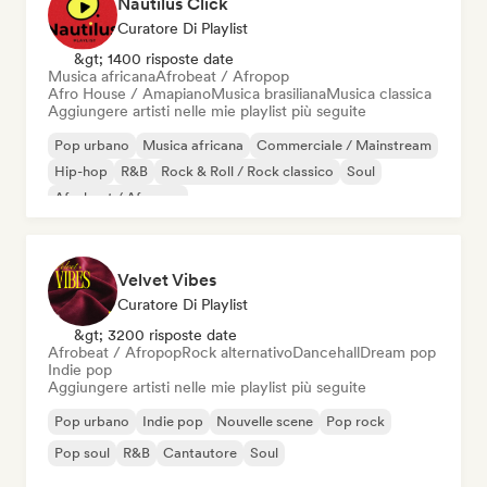
Nautilus Click
Curatore Di Playlist
&gt; 1400 risposte date
Musica africana
Afrobeat / Afropop
Afro House / Amapiano
Musica brasiliana
Musica classica
Aggiungere artisti nelle mie playlist più seguite
Pop urbano
Musica africana
Commerciale / Mainstream
Hip-hop
R&B
Rock & Roll / Rock classico
Soul
Afrobeat / Afropop
Velvet Vibes
Curatore Di Playlist
&gt; 3200 risposte date
Afrobeat / Afropop
Rock alternativo
Dancehall
Dream pop
Indie pop
Aggiungere artisti nelle mie playlist più seguite
Pop urbano
Indie pop
Nouvelle scene
Pop rock
Pop soul
R&B
Cantautore
Soul