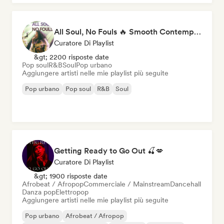
All Soul, No Fouls 🔥 Smooth Contemporary R&B & Neo Soul
Curatore Di Playlist
&gt; 2200 risposte date
Pop soul
R&B
Soul
Pop urbano
Aggiungere artisti nelle mie playlist più seguite
Pop urbano
Pop soul
R&B
Soul
Getting Ready to Go Out 🍒💋
Curatore Di Playlist
&gt; 1900 risposte date
Afrobeat / Afropop
Commerciale / Mainstream
Dancehall
Danza pop
Elettropop
Aggiungere artisti nelle mie playlist più seguite
Pop urbano
Afrobeat / Afropop