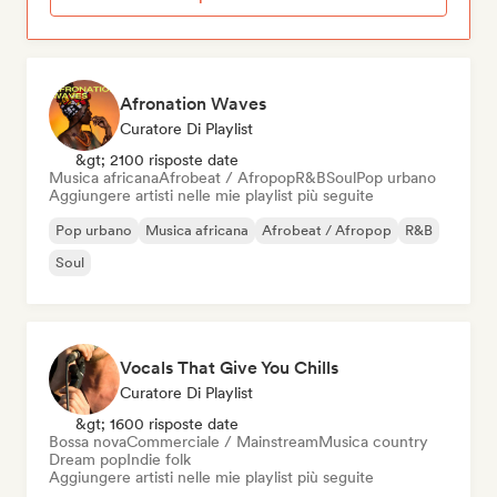
Afronation Waves
Curatore Di Playlist
&gt; 2100 risposte date
Musica africana
Afrobeat / Afropop
R&B
Soul
Pop urbano
Aggiungere artisti nelle mie playlist più seguite
Pop urbano
Musica africana
Afrobeat / Afropop
R&B
Soul
Vocals That Give You Chills
Curatore Di Playlist
&gt; 1600 risposte date
Bossa nova
Commerciale / Mainstream
Musica country
Dream pop
Indie folk
Aggiungere artisti nelle mie playlist più seguite