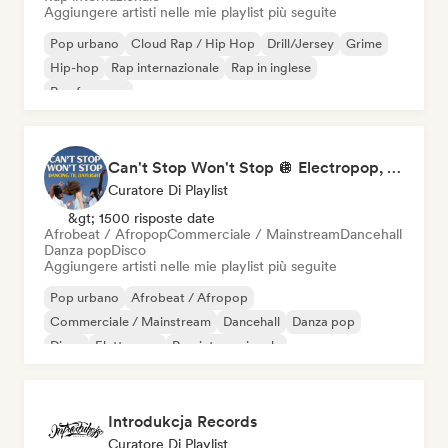
Aggiungere artisti nelle mie playlist più seguite
Pop urbano
Cloud Rap / Hip Hop
Drill/Jersey
Grime
Hip-hop
Rap internazionale
Rap in inglese
Rap francese
Can't Stop Won't Stop 🪩 Electropop, Dance-Pop & Nu Disco
Curatore Di Playlist
&gt; 1500 risposte date
Afrobeat / Afropop
Commerciale / Mainstream
Dancehall
Danza pop
Disco
Aggiungere artisti nelle mie playlist più seguite
Pop urbano
Afrobeat / Afropop
Commerciale / Mainstream
Dancehall
Danza pop
Disco
Elettropop
Pop internazionale
Introdukcja Records
Curatore Di Playlist