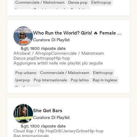
Commerciale / Mainstream
Danza pop
Elettropop
Iperpop
Pop internazionale
Pop latino
Who Run the World? Girls! 🔥 Female Empowerment Pop & Girl-Power Anthems
Curatore Di Playlist
&gt; 1800 risposte date
Afrobeat / Afropop
Commerciale / Mainstream
Danza pop
Elettropop
Hip-hop
Aggiungere artisti nelle mie playlist più seguite
Pop urbano
Commerciale / Mainstream
Elettropop
Iperpop
Pop internazionale
Pop latino
Rap in inglese
Rap francese
She Got Bars
Curatore Di Playlist
&gt; 1300 risposte date
Cloud Rap / Hip Hop
Drill/Jersey
Grime
Hip-hop
Rap internazionale