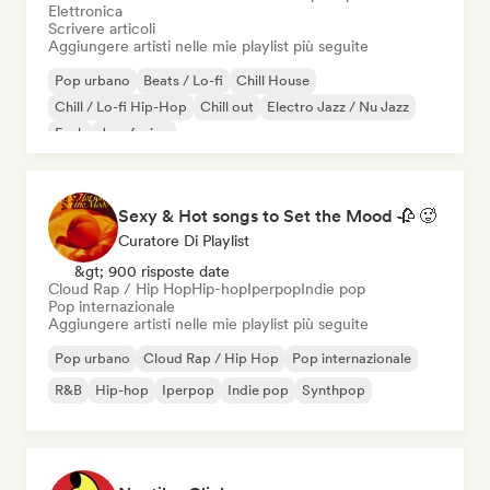
Elettronica
Scrivere articoli
Aggiungere artisti nelle mie playlist più seguite
Pop urbano
Beats / Lo-fi
Chill House
Chill / Lo-fi Hip-Hop
Chill out
Electro Jazz / Nu Jazz
Funk
Jazz fusion
Sexy & Hot songs to Set the Mood 🥀 🥵
Curatore Di Playlist
&gt; 900 risposte date
Cloud Rap / Hip Hop
Hip-hop
Iperpop
Indie pop
Pop internazionale
Aggiungere artisti nelle mie playlist più seguite
Pop urbano
Cloud Rap / Hip Hop
Pop internazionale
R&B
Hip-hop
Iperpop
Indie pop
Synthpop