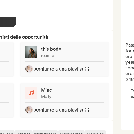
isti delle opportunità
Pass
this body
for 
reanne
craf
year
spec
Aggiunto a una playlist
crea
bran
Mine
T
Mollý
9
Aggiunto a una playlist