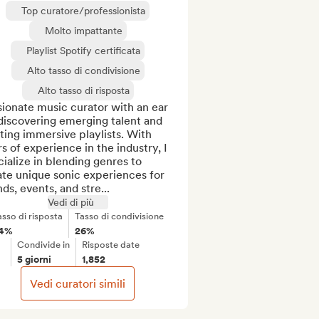
Top curatore/professionista
Molto impattante
Playlist Spotify certificata
Alto tasso di condivisione
Alto tasso di risposta
ionate music curator with an ear 
discovering emerging talent and 
ting immersive playlists. With 
s of experience in the industry, I 
ialize in blending genres to 
te unique sonic experiences for 
ds, events, and stre...
Vedi di più
asso di risposta
Tasso di condivisione
4%
26%
Condivide in
Risposte date
5 giorni
1,852
Vedi curatori simili