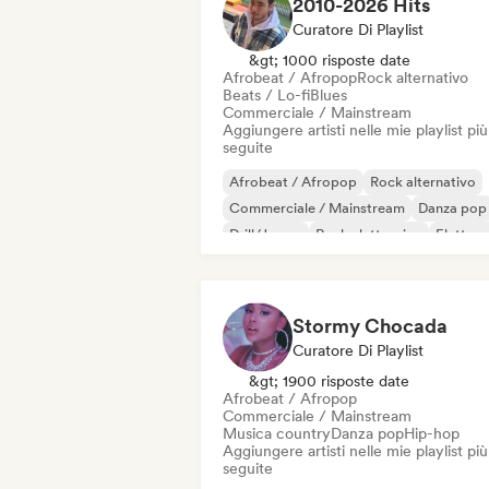
2010-2026 Hits
Curatore Di Playlist
&gt; 1000 risposte date
Afrobeat / Afropop
Rock alternativo
Beats / Lo-fi
Blues
Commerciale / Mainstream
Aggiungere artisti nelle mie playlist più
seguite
Afrobeat / Afropop
Rock alternativo
Commerciale / Mainstream
Danza pop
Drill/Jersey
Rock elettronico
Elettro
Hip-hop
Stormy Chocada
Curatore Di Playlist
&gt; 1900 risposte date
Afrobeat / Afropop
Commerciale / Mainstream
Musica country
Danza pop
Hip-hop
Aggiungere artisti nelle mie playlist più
seguite