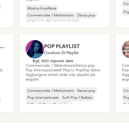
Co
Musica brasiliana
Pop
Commerciale / Mainstream
Danza pop
Indie pop
Pop internazionale
Musica latina
Pop rock
Pop progressivo
gym girlie in beastmode (workout playlist) 💪🎀
POP PLAYLIST
Curatore Di Playlist
&gt; 600 risposte date
Commerciale / Mainstream
Danza pop
Com
ic
Pop internazionale
K-Pop/J-Pop
Pop latino
Pop
Aggiungere artisti nelle mie playlist più
Aggi
seguite
seg
Commerciale / Mainstream
Danza pop
Co
Pop internazionale
Soft Pop / Ballata
Pop
K-Pop/J-Pop
Pop latino
Sof