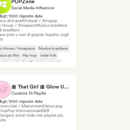
POPZone
Social Media Influencer
&gt; 1000 risposte date
ica africana
Afrobeat / Afropop
o House / Amapiano
Musica brasiliana
 brasiliano
re post o reel di grande impatto sugli
ti
ro House / Amapiano
Musica brasiliana
ica da film
Hip-hop
Indie folk
 internazionale
Rap internazionale
al / Heavy metal
🎀 That Girl 🎀 Glow Up Playlist (Female Artists)
Curatore Di Playlist
&gt; 1000 risposte date
merciale / Mainstream
Danza pop
-hop
Pop internazionale
R&B
ungere artisti nelle mie playlist più
uite