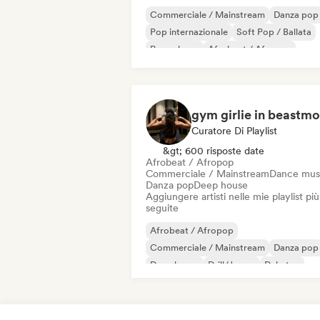
Commerciale / Mainstream
Danza pop
Pop internazionale
Soft Pop / Ballata
Pop urbano
Afrobeat / Afropop
Musica country
Hip-hop
Curatore Di Playlist
&gt; 600 risposte date
Afrobeat / Afropop
Commerciale / Mainstream
Dance mus
Danza pop
Deep house
Aggiungere artisti nelle mie playlist più
seguite
Afrobeat / Afropop
Commerciale / Mainstream
Danza pop
Deep house
Drill/Jersey
Dubstep
Elettropop
Hip-hop