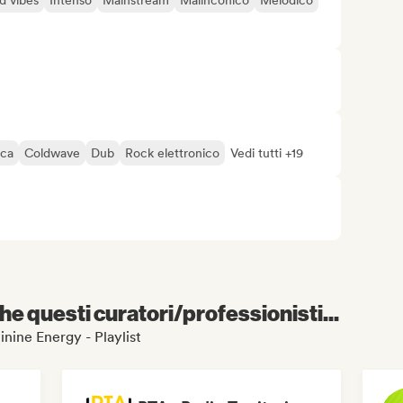
d vibes
Intenso
Mainstream
Malinconico
Melodico
ica
Coldwave
Dub
Rock elettronico
Vedi tutti +19
e questi curatori/professionisti...
minine Energy - Playlist