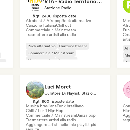
RTA - Radio Territorio Ambiente
Stazione Radio
&gt; 2400 risposte date
Afrobeat / Afropop
Rock alternativo
Mus
Canzone Italiana
Chill out
Afr
Commerciale / Mainstream
Funk
Trasmettere artisti alla radio
Crea
artis
Rock alternativo
Canzone Italiana
Af
Commerciale / Mainstream
Mus
Musica country
Danza pop
pop
Pop
Pop internazionale
Pop urbano
Met
Afrobeat / Afropop
Luci Moret
Curatore Di Playlist, Stazione Radio
&gt; 800 risposte date
Musica brasiliana
Funk brasiliano
Com
Chill / Lo-fi Hip-Hop
Hip
Commerciale / Mainstream
Danza pop
Aggi
Trasmettere artisti alla radio
seg
Aggiungere artisti nelle mie playlist più
seguite