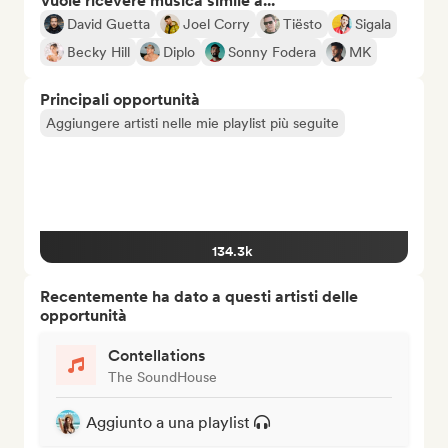
Vuole ricevere musica simile a...
David Guetta
Joel Corry
Tiësto
Sigala
Becky Hill
Diplo
Sonny Fodera
MK
Principali opportunità
Aggiungere artisti nelle mie playlist più seguite
134.3k
Recentemente ha dato a questi artisti delle
opportunità
Contellations
The SoundHouse
Aggiunto a una playlist