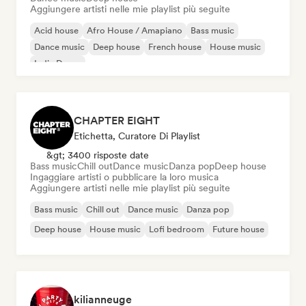
Aggiungere artisti nelle mie playlist più seguite
Acid house
Afro House / Amapiano
Bass music
Dance music
Deep house
French house
House music
Indie Dance
CHAPTER EIGHT
Etichetta, Curatore Di Playlist
&gt; 3400 risposte date
Bass music
Chill out
Dance music
Danza pop
Deep house
Ingaggiare artisti o pubblicare la loro musica
Aggiungere artisti nelle mie playlist più seguite
Bass music
Chill out
Dance music
Danza pop
Deep house
House music
Lofi bedroom
Future house
kilianneuge