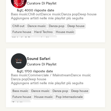
Curatore Di Playlist
&gt; 4000 risposte date
Bass music
Chill out
Dance music
Danza pop
Deep house
Aggiungere artisti nelle mie playlist più seguite
Chill out
Dance music
Danza pop
Deep house
Future house
Hard Techno
House music
Melodic & Progressive House
Sound Safari
Curatore Di Playlist
&gt; 1700 risposte date
Bass music
Commerciale / Mainstream
Dance music
Danza pop
Deep house
Aggiungere artisti nelle mie playlist più seguite
Bass music
Dance music
Danza pop
Deep house
Future house
House music
Pop internazionale
Tech House