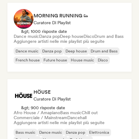
MORNING RUNNING 👟
Curatore Di Playlist
&gt; 1000 risposte date
Dance music
Danza pop
Deep house
Disco
Drum and Bass
Aggiungere artisti nelle mie playlist più seguite
Dance music
Danza pop
Deep house
Drum and Bass
French house
Future house
House music
Disco
HÖUSE
Curatore Di Playlist
&gt; 900 risposte date
Afro House / Amapiano
Bass music
Chill out
Commerciale / Mainstream
Dancehall
Aggiungere artisti nelle mie playlist più seguite
Bass music
Dance music
Danza pop
Elettronica