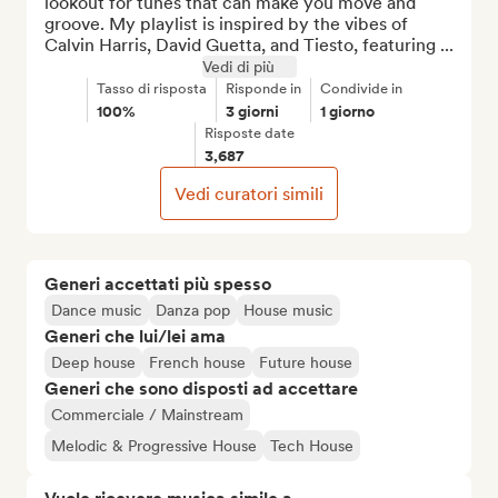
lookout for tunes that can make you move and 
groove. My playlist is inspired by the vibes of 
Calvin Harris, David Guetta, and Tiesto, featuring ...
Vedi di più
Tasso di risposta
Risponde in
Condivide in
100%
3 giorni
1 giorno
Risposte date
3,687
Vedi curatori simili
Generi accettati più spesso
Dance music
Danza pop
House music
Generi che lui/lei ama
Deep house
French house
Future house
Generi che sono disposti ad accettare
Commerciale / Mainstream
Melodic & Progressive House
Tech House