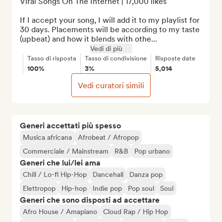
Viral Songs On The Internet | 17,000 likes

If I accept your song, I will add it to my playlist for 
30 days. Placements will be according to my taste 
(upbeat) and how it blends with othe...
Vedi di più
Tasso di risposta
Tasso di condivisione
Risposte date
100%
3%
5,014
Vedi curatori simili
Generi accettati più spesso
Musica africana
Afrobeat / Afropop
Commerciale / Mainstream
R&B
Pop urbano
Generi che lui/lei ama
Chill / Lo-fi Hip-Hop
Dancehall
Danza pop
Elettropop
Hip-hop
Indie pop
Pop soul
Soul
Generi che sono disposti ad accettare
Afro House / Amapiano
Cloud Rap / Hip Hop