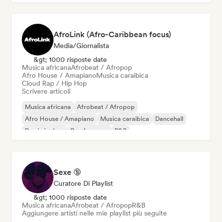
AfroLink (Afro-Caribbean focus)
Media/Giornalista
&gt; 1000 risposte date
Musica africana
Afrobeat / Afropop
Afro House / Amapiano
Musica caraibica
Cloud Rap / Hip Hop
Scrivere articoli
Musica africana
Afrobeat / Afropop
Afro House / Amapiano
Musica caraibica
Dancehall
Rap in inglese
Rap francese
R&B
Sexe 🔞
Curatore Di Playlist
&gt; 1000 risposte date
Musica africana
Afrobeat / Afropop
R&B
Aggiungere artisti nelle mie playlist più seguite