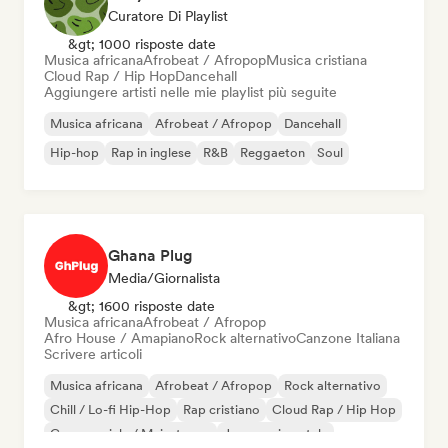
Curatore Di Playlist
&gt; 1000 risposte date
Musica africana
Afrobeat / Afropop
Musica cristiana
Cloud Rap / Hip Hop
Dancehall
Aggiungere artisti nelle mie playlist più seguite
Musica africana
Afrobeat / Afropop
Dancehall
Hip-hop
Rap in inglese
R&B
Reggaeton
Soul
Ghana Plug
Media/Giornalista
&gt; 1600 risposte date
Musica africana
Afrobeat / Afropop
Afro House / Amapiano
Rock alternativo
Canzone Italiana
Scrivere articoli
Musica africana
Afrobeat / Afropop
Rock alternativo
Chill / Lo-fi Hip-Hop
Rap cristiano
Cloud Rap / Hip Hop
Commerciale / Mainstream
Jazz sperimentale