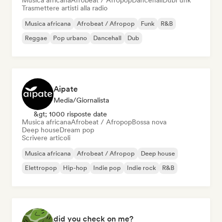
Musica africana
Afrobeat / Afropop
Dancehall
Dub
Funk
Trasmettere artisti alla radio
Musica africana
Afrobeat / Afropop
Funk
R&B
Reggae
Pop urbano
Dancehall
Dub
Aipate
Media/Giornalista
&gt; 1000 risposte date
Musica africana
Afrobeat / Afropop
Bossa nova
Deep house
Dream pop
Scrivere articoli
Musica africana
Afrobeat / Afropop
Deep house
Elettropop
Hip-hop
Indie pop
Indie rock
R&B
did you check on me?