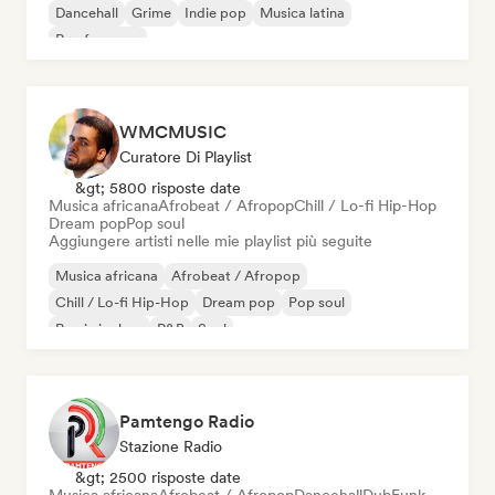
Dancehall
Grime
Indie pop
Musica latina
Rap francese
WMCMUSIC
Curatore Di Playlist
&gt; 5800 risposte date
Musica africana
Afrobeat / Afropop
Chill / Lo-fi Hip-Hop
Dream pop
Pop soul
Aggiungere artisti nelle mie playlist più seguite
Musica africana
Afrobeat / Afropop
Chill / Lo-fi Hip-Hop
Dream pop
Pop soul
Rap in inglese
R&B
Soul
Pamtengo Radio
Stazione Radio
&gt; 2500 risposte date