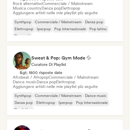
Rock alternativo
Commerciale / Mainstream
Musica country
Danza pop
Elettropop
Aggiungere artisti nelle mie playlist più seguite
Synthpop
Commerciale / Mainstream
Danza pop
Elettropop
Iperpop
Pop internazionale
Pop latino
Pop rock
Sweat & Pop: Gym Mode 💦
Curatore Di Playlist
&gt; 1800 risposte date
Afrobeat / Afropop
Commerciale / Mainstream
Dance music
Danza pop
Elettropop
Aggiungere artisti nelle mie playlist più seguite
Synthpop
Commerciale / Mainstream
Dance music
Danza pop
Elettropop
Iperpop
Pop internazionale
Pop latino