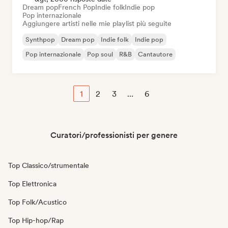
Dream pop
French Pop
Indie folk
Indie pop
Pop internazionale
Aggiungere artisti nelle mie playlist più seguite
Synthpop
Dream pop
Indie folk
Indie pop
Pop internazionale
Pop soul
R&B
Cantautore
1
2
3
...
6
Curatori/professionisti per genere
Top Classico/strumentale
Top Elettronica
Top Folk/Acustico
Top Hip-hop/Rap