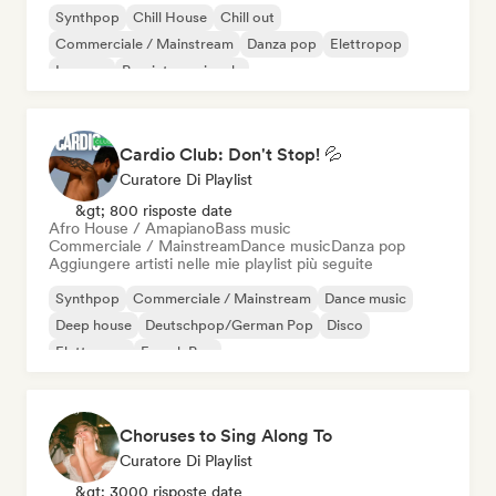
Synthpop
Chill House
Chill out
Commerciale / Mainstream
Danza pop
Elettropop
Iperpop
Pop internazionale
Cardio Club: Don't Stop! 💦
Curatore Di Playlist
&gt; 800 risposte date
Afro House / Amapiano
Bass music
Commerciale / Mainstream
Dance music
Danza pop
Aggiungere artisti nelle mie playlist più seguite
Synthpop
Commerciale / Mainstream
Dance music
Deep house
Deutschpop/German Pop
Disco
Elettropop
French Pop
Choruses to Sing Along To
Curatore Di Playlist
&gt; 3000 risposte date