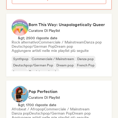
Born This Way: Unapologetically Queer
Curatore Di Playlist
&gt; 2500 risposte date
Rock alternativo
Commerciale / Mainstream
Danza pop
Deutschpop/German Pop
Dream pop
Aggiungere artisti nelle mie playlist più seguite
Synthpop
Commerciale / Mainstream
Danza pop
Deutschpop/German Pop
Dream pop
French Pop
Iperpop
Pop internazionale
Pop Perfection
Curatore Di Playlist
&gt; 1700 risposte date
Afrobeat / Afropop
Commerciale / Mainstream
Danza pop
Deutschpop/German Pop
Dream pop
Aggiungere artisti nelle mie playlist più seguite