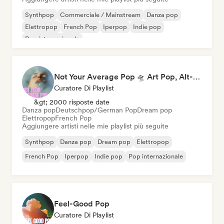
Synthpop
Commerciale / Mainstream
Danza pop
Elettropop
French Pop
Iperpop
Indie pop
Pop internazionale
Not Your Average Pop 🛸 Art Pop, Alt-Pop & Indie Pop
Curatore Di Playlist
&gt; 2000 risposte date
Danza pop
Deutschpop/German Pop
Dream pop
Elettropop
French Pop
Aggiungere artisti nelle mie playlist più seguite
Synthpop
Danza pop
Dream pop
Elettropop
French Pop
Iperpop
Indie pop
Pop internazionale
Feel-Good Pop
Curatore Di Playlist