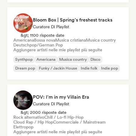
Bloom Box | Spring’s freshest tracks
Curatore Di Playlist
&gt; 1100 risposte date
Americana
Bossa nova
Musica cristiana
Musica country
Deutschpop/German Pop
Aggiungere artisti nelle mie playlist più seguite
Synthpop
Americana
Musica country
Disco
Dream pop
Funky / Jackin House
Indie folk
Indie pop
POV: I'm in my Villain Era
Curatore Di Playlist
&gt; 2000 risposte date
Rock alternativo
Chill / Lo-fi Hip-Hop
Cloud Rap / Hip Hop
Commerciale / Mainstream
Elettropop
Aggiungere artisti nelle mie playlist più seguite