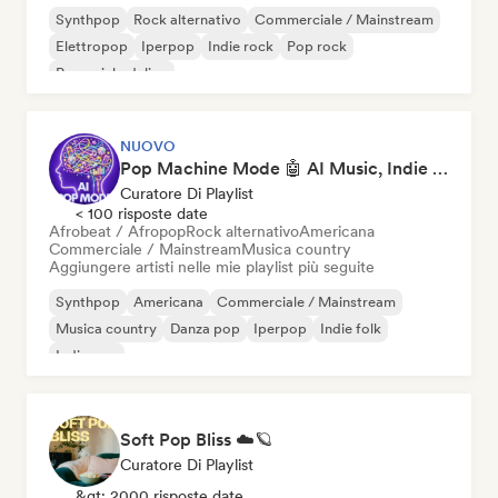
Synthpop
Rock alternativo
Commerciale / Mainstream
Elettropop
Iperpop
Indie rock
Pop rock
Pop psichedelico
NUOVO
Pop Machine Mode 🤖 AI Music, Indie Pop & Dream Pop
Curatore Di Playlist
< 100 risposte date
Afrobeat / Afropop
Rock alternativo
Americana
Commerciale / Mainstream
Musica country
Aggiungere artisti nelle mie playlist più seguite
Synthpop
Americana
Commerciale / Mainstream
Musica country
Danza pop
Iperpop
Indie folk
Indie pop
Soft Pop Bliss ☁️🪐
Curatore Di Playlist
&gt; 2000 risposte date