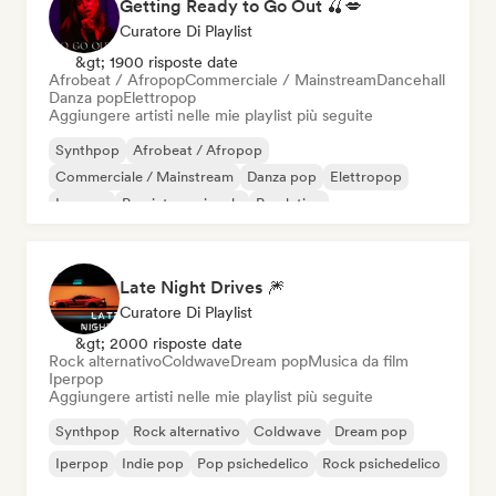
Getting Ready to Go Out 🍒💋
Curatore Di Playlist
&gt; 1900 risposte date
Afrobeat / Afropop
Commerciale / Mainstream
Dancehall
Danza pop
Elettropop
Aggiungere artisti nelle mie playlist più seguite
Synthpop
Afrobeat / Afropop
Commerciale / Mainstream
Danza pop
Elettropop
Iperpop
Pop internazionale
Pop latino
Late Night Drives 🎆
Curatore Di Playlist
&gt; 2000 risposte date
Rock alternativo
Coldwave
Dream pop
Musica da film
Iperpop
Aggiungere artisti nelle mie playlist più seguite
Synthpop
Rock alternativo
Coldwave
Dream pop
Iperpop
Indie pop
Pop psichedelico
Rock psichedelico