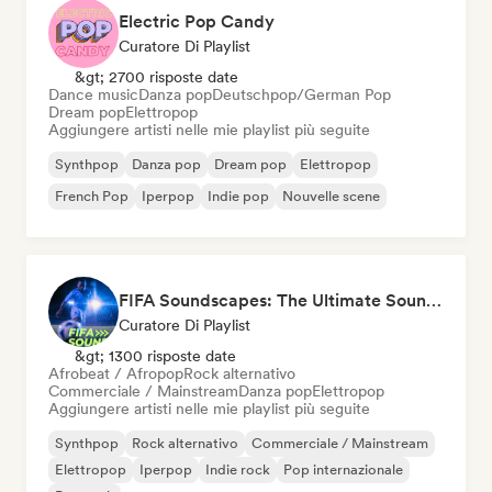
Electric Pop Candy
Curatore Di Playlist
&gt; 2700 risposte date
Dance music
Danza pop
Deutschpop/German Pop
Dream pop
Elettropop
Aggiungere artisti nelle mie playlist più seguite
Synthpop
Danza pop
Dream pop
Elettropop
French Pop
Iperpop
Indie pop
Nouvelle scene
FIFA Soundscapes: The Ultimate Soundtrack ⚽️ Festival Indie, Electropop & Dance Anthems
Curatore Di Playlist
&gt; 1300 risposte date
Afrobeat / Afropop
Rock alternativo
Commerciale / Mainstream
Danza pop
Elettropop
Aggiungere artisti nelle mie playlist più seguite
Synthpop
Rock alternativo
Commerciale / Mainstream
Elettropop
Iperpop
Indie rock
Pop internazionale