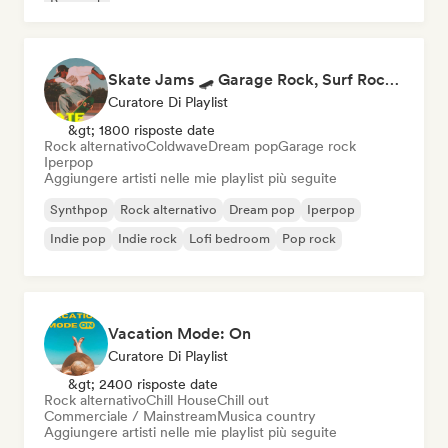
Pop rock
Skate Jams 🛹 Garage Rock, Surf Rock & Neo-Psych
Curatore Di Playlist
&gt; 1800 risposte date
Rock alternativo
Coldwave
Dream pop
Garage rock
Iperpop
Aggiungere artisti nelle mie playlist più seguite
Synthpop
Rock alternativo
Dream pop
Iperpop
Indie pop
Indie rock
Lofi bedroom
Pop rock
Vacation Mode: On
Curatore Di Playlist
&gt; 2400 risposte date
Rock alternativo
Chill House
Chill out
Commerciale / Mainstream
Musica country
Aggiungere artisti nelle mie playlist più seguite