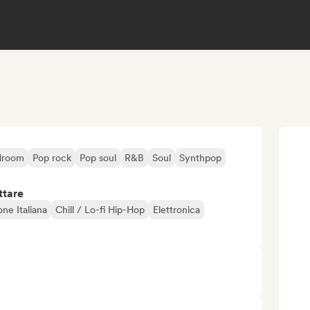
droom
Pop rock
Pop soul
R&B
Soul
Synthpop
ttare
ne Italiana
Chill / Lo-fi Hip-Hop
Elettronica