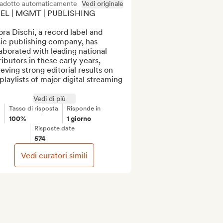
radotto automaticamente
Vedi originale
EL | MGMT | PUBLISHING

ra Dischi, a record label and 
ic publishing company, has 
aborated with leading national 
ributors in these early years, 
eving strong editorial results on 
playlists of major digital streaming 
Vedi di più
Tasso di risposta
Risponde in
100%
1 giorno
Risposte date
574
Vedi curatori simili