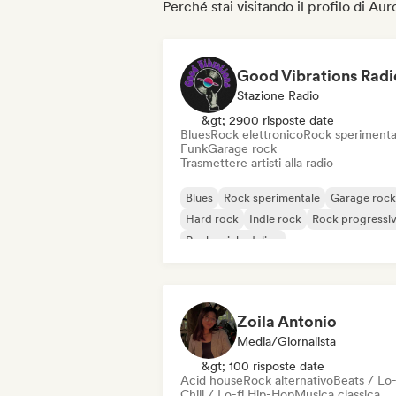
Perché stai visitando il profilo di Aur
Good Vibrations Radi
Stazione Radio
&gt; 2900 risposte date
Blues
Rock elettronico
Rock sperimenta
Funk
Garage rock
Trasmettere artisti alla radio
Blues
Rock sperimentale
Garage rock
Hard rock
Indie rock
Rock progressi
Rock psichedelico
Rock & Roll / Rock classico
Zoila Antonio
Media/Giornalista
&gt; 100 risposte date
Acid house
Rock alternativo
Beats / Lo-
Chill / Lo-fi Hip-Hop
Musica classica