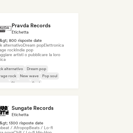
Pravda Records
Etichetta
&gt; 800 risposte date
k alternativo
Dream pop
Elettronica
age rock
Indie pop
ggiare artisti o pubblicare la loro
ica
k alternativo
Dream pop
rage rock
New wave
Pop soul
ggae
Shoegaze
Soul
Sungate Records
Etichetta
&gt; 1300 risposte date
obeat / Afropop
Beats / Lo-fi
sa nova
Chill / Lo-fi Hip-Hop