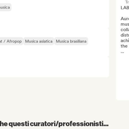
T
musica
LAB
Auro
mus
coll
dist
achi
t / Afropop
Musica asiatica
Musica brasiliana
the 
...
e questi curatori/professionisti...