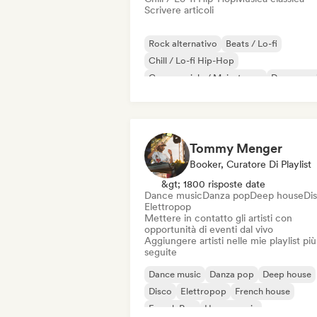
Scrivere articoli
Rock alternativo
Beats / Lo-fi
Chill / Lo-fi Hip-Hop
Commerciale / Mainstream
Dance mus
Disco
Dream pop
House music
Tommy Menger
Booker, Curatore Di Playlist
&gt; 1800 risposte date
Dance music
Danza pop
Deep house
Di
Elettropop
Mettere in contatto gli artisti con
opportunità di eventi dal vivo
Aggiungere artisti nelle mie playlist più
seguite
Dance music
Danza pop
Deep house
Disco
Elettropop
French house
French Pop
House music