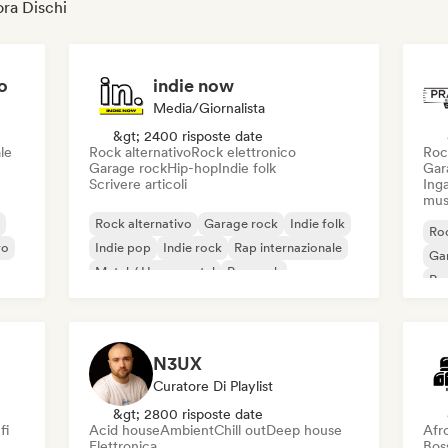
ora Dischi
o
indie now
Media/Giornalista
&gt; 2400 risposte date
le
Rock alternativo
Rock elettronico
Roc
Garage rock
Hip-hop
Indie folk
Gar
Scrivere articoli
Inga
mus
Rock alternativo
Garage rock
Indie folk
Roc
vo
Indie pop
Indie rock
Rap internazionale
Ga
Metal / Heavy metal
Pop rock
Re
N3UX
Curatore Di Playlist
&gt; 2800 risposte date
fi
Acid house
Ambient
Chill out
Deep house
Afr
Elettronica
Bos