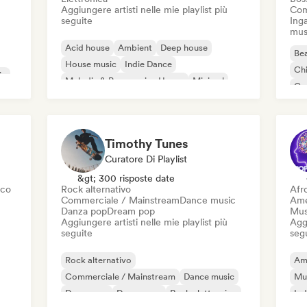
Aggiungere artisti nelle mie playlist più
Com
seguite
Inga
mus
Acid house
Ambient
Deep house
Bea
House music
Indie Dance
Chi
ic
Melodic & Progressive House
Minimal
Co
Organic House / Downtempo
Da
Timothy Tunes
Curatore Di Playlist
&gt; 300 risposte date
sco
Rock alternativo
Afr
Commerciale / Mainstream
Dance music
Ame
Danza pop
Dream pop
Mus
Aggiungere artisti nelle mie playlist più
Aggi
seguite
seg
Rock alternativo
Am
Commerciale / Mainstream
Dance music
Mu
Danza pop
Dream pop
Rock elettronico
Ind