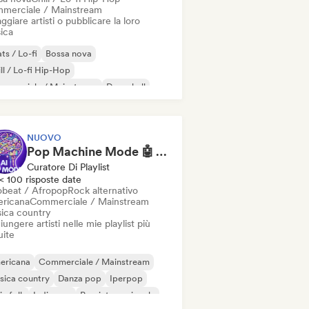
merciale / Mainstream
ggiare artisti o pubblicare la loro
ica
ts / Lo-fi
Bossa nova
ll / Lo-fi Hip-Hop
mmerciale / Mainstream
Dancehall
nza pop
Hip-hop
Pop soul
NUOVO
Pop Machine Mode 🤖 AI Music, Indie Pop & Dream Pop
Curatore Di Playlist
< 100 risposte date
obeat / Afropop
Rock alternativo
ricana
Commerciale / Mainstream
ica country
ungere artisti nelle mie playlist più
uite
ericana
Commerciale / Mainstream
sica country
Danza pop
Iperpop
ie folk
Indie pop
Pop internazionale