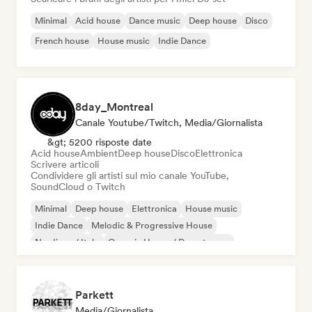
Minimal
Acid house
Dance music
Deep house
Disco
French house
House music
Indie Dance
8day_Montreal
Canale Youtube/Twitch, Media/Giornalista
&gt; 5200 risposte date
Acid house
Ambient
Deep house
Disco
Elettronica
Scrivere articoli
Condividere gli artisti sul mio canale YouTube,
SoundCloud o Twitch
Minimal
Deep house
Elettronica
House music
Indie Dance
Melodic & Progressive House
Nu-disco / Italo
Organic House / Downtempo
Parkett
Media/Giornalista