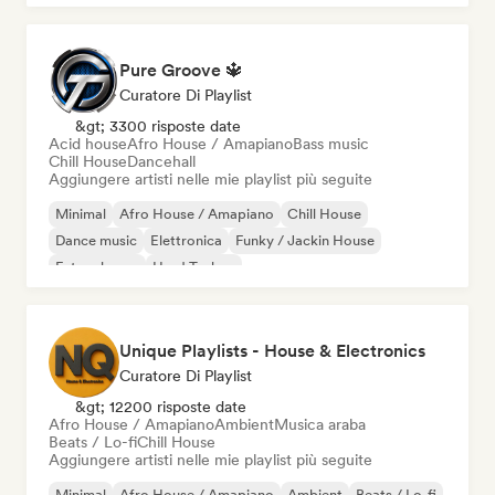
Pure Groove 🔱
Curatore Di Playlist
&gt; 3300 risposte date
Acid house
Afro House / Amapiano
Bass music
Chill House
Dancehall
Aggiungere artisti nelle mie playlist più seguite
Minimal
Afro House / Amapiano
Chill House
Dance music
Elettronica
Funky / Jackin House
Future house
Hard Techno
Unique Playlists - House & Electronics
Curatore Di Playlist
&gt; 12200 risposte date
Afro House / Amapiano
Ambient
Musica araba
Beats / Lo-fi
Chill House
Aggiungere artisti nelle mie playlist più seguite
Minimal
Afro House / Amapiano
Ambient
Beats / Lo-fi