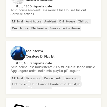
&gt; 4300 risposte date
Acid house
Ambient
Bass music
Chill House
Chill out
Scrivere articoli
Minimal
Acid house
Ambient
Chill House
Chill out
Deep house
Elettronica
Funky / Jackin House
Mainterm
Curatore Di Playlist
&gt; 4800 risposte date
Acid house
Bass music
Beats / Lo-fi
Chill out
Dance music
Aggiungere artisti nelle mie playlist più seguite
Minimal
Bass music
Dance music
Danza pop
Elettronica
Hard Dance / Hardcore / Hardstyle
Hard Techno
House music