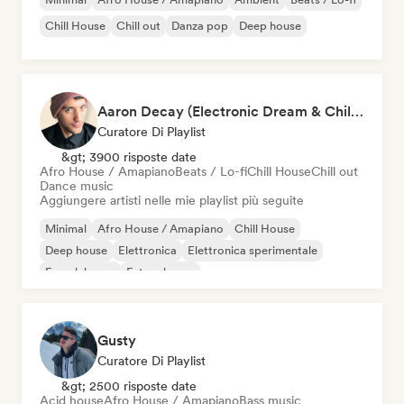
Chill House
Chill out
Danza pop
Deep house
Aaron Decay (Electronic Dream & Chill Electronic Dream playlists)
Curatore Di Playlist
&gt; 3900 risposte date
Afro House / Amapiano
Beats / Lo-fi
Chill House
Chill out
Dance music
Aggiungere artisti nelle mie playlist più seguite
Minimal
Afro House / Amapiano
Chill House
Deep house
Elettronica
Elettronica sperimentale
French house
Future house
Gusty
Curatore Di Playlist
&gt; 2500 risposte date
Acid house
Afro House / Amapiano
Bass music