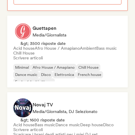
Guettapen
Media/Giornalista
&gt; 3500 risposte date
Acid house
Afro House / Amapiano
Ambient
Bass music
Chill House
Scrivere articoli
Minimal
Afro House / Amapiano
Chill House
Dance music
Disco
Elettronica
French house
Funky / Jackin House
Novaj TV
Media/Giornalista, DJ Selezionato
&gt; 1600 risposte date
Acid house
Bass music
Dance music
Deep house
Disco
Scrivere articoli
Scaricare i brani degli artisti per i miei DJ set