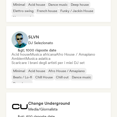
Minimal
Acid house
Dance music
Deep house
Elettro swing
French house
Funky / Jackin House
House music
SLVN
DJ Selezionato
&gt; 1000 risposte date
Acid house
Musica africana
Afro House / Amapiano
Ambient
Musica asiatica
Scaricare i brani degli artisti per i miei DJ set
Minimal
Acid house
Afro House / Amapiano
Beats / Lo-fi
Chill House
Chill out
Dance music
Deep house
Change Underground
Media/Giornalista
&gt; 400 risposte date