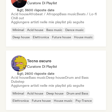
Curatore Di Playlist
&gt; 3600 risposte date
Acid house
Afrobeat / Afropop
Bass music
Beats / Lo-fi
Chill out
Aggiungere artisti nelle mie playlist più seguite
Minimal
Acid house
Bass music
Dance music
Deep house
Elettronica
Future house
House music
Tecno oscuro
Curatore Di Playlist
&gt; 2600 risposte date
Acid house
Bass music
Deep house
Drum and Bass
Dubstep
Aggiungere artisti nelle mie playlist più seguite
Minimal
Acid house
Deep house
Drum and Bass
Elettronica
Future house
House music
Psy-Trance