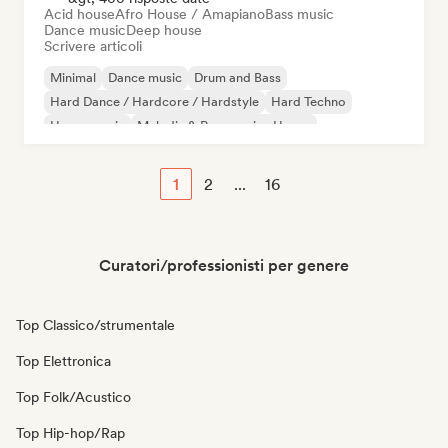
Acid house
Afro House / Amapiano
Bass music
Dance music
Deep house
Scrivere articoli
Minimal
Dance music
Drum and Bass
Hard Dance / Hardcore / Hardstyle
Hard Techno
House music
Melodic & Progressive House
Melodic Techno
1
2
...
16
Curatori/professionisti per genere
Top Classico/strumentale
Top Elettronica
Top Folk/Acustico
Top Hip-hop/Rap