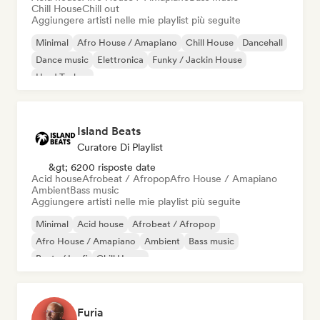
Chill House
Chill out
Aggiungere artisti nelle mie playlist più seguite
Minimal
Afro House / Amapiano
Chill House
Dancehall
Dance music
Elettronica
Funky / Jackin House
Hard Techno
Island Beats
Curatore Di Playlist
&gt; 6200 risposte date
Acid house
Afrobeat / Afropop
Afro House / Amapiano
Ambient
Bass music
Aggiungere artisti nelle mie playlist più seguite
Minimal
Acid house
Afrobeat / Afropop
Afro House / Amapiano
Ambient
Bass music
Beats / Lo-fi
Chill House
Furia