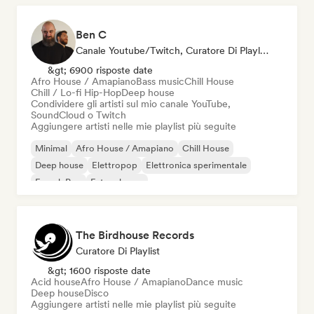
Ben C
Canale Youtube/Twitch, Curatore Di Playlist
&gt; 6900 risposte date
Afro House / Amapiano
Bass music
Chill House
Chill / Lo-fi Hip-Hop
Deep house
Condividere gli artisti sul mio canale YouTube,
SoundCloud o Twitch
Aggiungere artisti nelle mie playlist più seguite
Minimal
Afro House / Amapiano
Chill House
Deep house
Elettropop
Elettronica sperimentale
French Pop
Future house
The Birdhouse Records
Curatore Di Playlist
&gt; 1600 risposte date
Acid house
Afro House / Amapiano
Dance music
Deep house
Disco
Aggiungere artisti nelle mie playlist più seguite