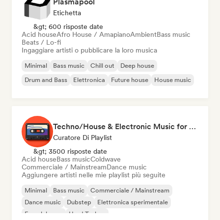
Plasmapool
Etichetta
&gt; 600 risposte date
Acid house
Afro House / Amapiano
Ambient
Bass music
Beats / Lo-fi
Ingaggiare artisti o pubblicare la loro musica
Minimal
Bass music
Chill out
Deep house
Drum and Bass
Elettronica
Future house
House music
Techno/House & Electronic Music for Svea Playlists
Curatore Di Playlist
&gt; 3500 risposte date
Acid house
Bass music
Coldwave
Commerciale / Mainstream
Dance music
Aggiungere artisti nelle mie playlist più seguite
Minimal
Bass music
Commerciale / Mainstream
Dance music
Dubstep
Elettronica sperimentale
French house
Hard Techno