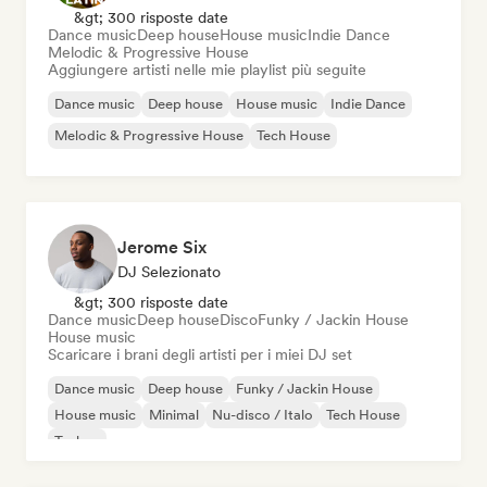
&gt; 300 risposte date
Dance music
Deep house
House music
Indie Dance
Melodic & Progressive House
Aggiungere artisti nelle mie playlist più seguite
Dance music
Deep house
House music
Indie Dance
Melodic & Progressive House
Tech House
Jerome Six
DJ Selezionato
&gt; 300 risposte date
Dance music
Deep house
Disco
Funky / Jackin House
House music
Scaricare i brani degli artisti per i miei DJ set
Dance music
Deep house
Funky / Jackin House
House music
Minimal
Nu-disco / Italo
Tech House
Techno