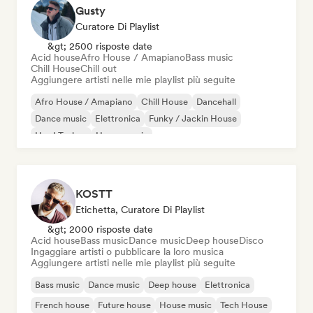
Gusty
Curatore Di Playlist
&gt; 2500 risposte date
Acid house
Afro House / Amapiano
Bass music
Chill House
Chill out
Aggiungere artisti nelle mie playlist più seguite
Afro House / Amapiano
Chill House
Dancehall
Dance music
Elettronica
Funky / Jackin House
Hard Techno
House music
KOSTT
Etichetta, Curatore Di Playlist
&gt; 2000 risposte date
Acid house
Bass music
Dance music
Deep house
Disco
Ingaggiare artisti o pubblicare la loro musica
Aggiungere artisti nelle mie playlist più seguite
Bass music
Dance music
Deep house
Elettronica
French house
Future house
House music
Tech House