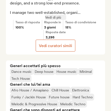
design, and a strong low-end presence.

I manage two well-established, organi...
Vedi di più
Tasso di risposta
Risponde in
Tasso di condivisione
100%
3 giorni
15%
Risposte date
3,295
Vedi curatori simili
Generi accettati più spesso
Dance music
Deep house
House music
Minimal
Tech House
Generi che lui/lei ama
Afro House / Amapiano
Chill House
Elettronica
Funky / Jackin House
Future house
Hard Techno
Melodic & Progressive House
Melodic Techno
Generi che sono disposti ad accettare