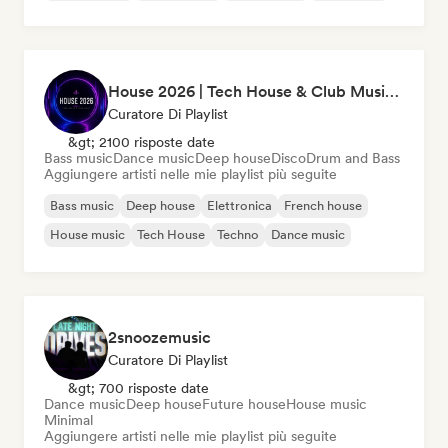
House 2026 | Tech House & Club Music 🔥
Curatore Di Playlist
&gt; 2100 risposte date
Bass music
Dance music
Deep house
Disco
Drum and Bass
Aggiungere artisti nelle mie playlist più seguite
Bass music
Deep house
Elettronica
French house
House music
Tech House
Techno
Dance music
2snoozemusic
Curatore Di Playlist
&gt; 700 risposte date
Dance music
Deep house
Future house
House music
Minimal
Aggiungere artisti nelle mie playlist più seguite