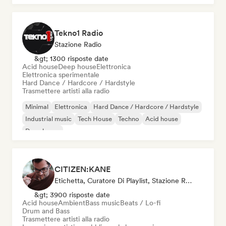
Tekno1 Radio
Stazione Radio
&gt; 1300 risposte date
Acid house
Deep house
Elettronica
Elettronica sperimentale
Hard Dance / Hardcore / Hardstyle
Trasmettere artisti alla radio
Minimal
Elettronica
Hard Dance / Hardcore / Hardstyle
Industrial music
Tech House
Techno
Acid house
Deep house
CITIZEN:KANE
Etichetta, Curatore Di Playlist, Stazione Radio
&gt; 3900 risposte date
Acid house
Ambient
Bass music
Beats / Lo-fi
Drum and Bass
Trasmettere artisti alla radio