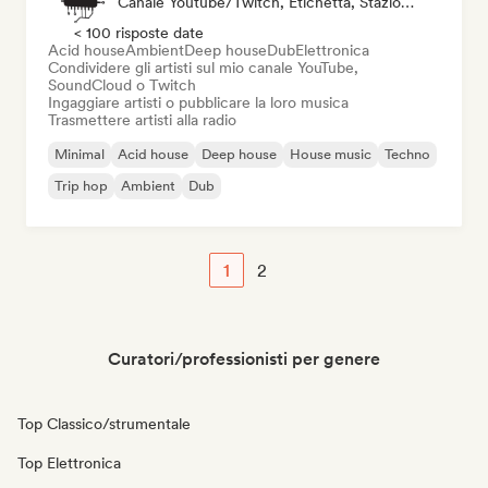
Canale Youtube/Twitch, Etichetta, Stazione Radio
< 100 risposte date
Acid house
Ambient
Deep house
Dub
Elettronica
Condividere gli artisti sul mio canale YouTube,
SoundCloud o Twitch
Ingaggiare artisti o pubblicare la loro musica
Trasmettere artisti alla radio
Minimal
Acid house
Deep house
House music
Techno
Trip hop
Ambient
Dub
1
2
Curatori/professionisti per genere
Top Classico/strumentale
Top Elettronica