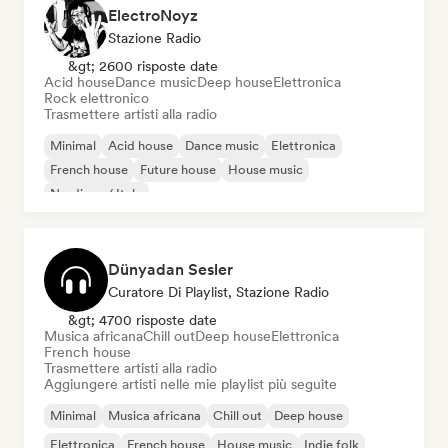
ElectroNoyz
Stazione Radio
&gt; 2600 risposte date
Acid house
Dance music
Deep house
Elettronica
Rock elettronico
Trasmettere artisti alla radio
Minimal
Acid house
Dance music
Elettronica
French house
Future house
House music
Nu-disco / Italo
Dünyadan Sesler
Curatore Di Playlist, Stazione Radio
&gt; 4700 risposte date
Musica africana
Chill out
Deep house
Elettronica
French house
Trasmettere artisti alla radio
Aggiungere artisti nelle mie playlist più seguite
Minimal
Musica africana
Chill out
Deep house
Elettronica
French house
House music
Indie folk