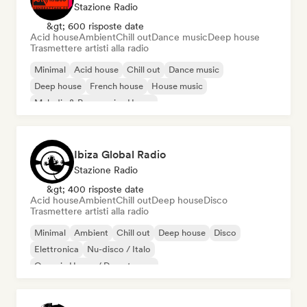
Stazione Radio
&gt; 600 risposte date
Acid house
Ambient
Chill out
Dance music
Deep house
Trasmettere artisti alla radio
Minimal
Acid house
Chill out
Dance music
Deep house
French house
House music
Melodic & Progressive House
Ibiza Global Radio
Stazione Radio
&gt; 400 risposte date
Acid house
Ambient
Chill out
Deep house
Disco
Trasmettere artisti alla radio
Minimal
Ambient
Chill out
Deep house
Disco
Elettronica
Nu-disco / Italo
Organic House / Downtempo