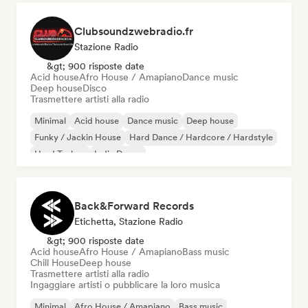
Clubsoundzwebradio.fr
Stazione Radio
&gt; 900 risposte date
Acid house
Afro House / Amapiano
Dance music
Deep house
Disco
Trasmettere artisti alla radio
Minimal
Acid house
Dance music
Deep house
Funky / Jackin House
Hard Dance / Hardcore / Hardstyle
Hard Techno
Indie Dance
Back&Forward Records
Etichetta, Stazione Radio
&gt; 900 risposte date
Acid house
Afro House / Amapiano
Bass music
Chill House
Deep house
Trasmettere artisti alla radio
Ingaggiare artisti o pubblicare la loro musica
Minimal
Afro House / Amapiano
Bass music