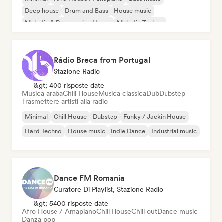
Deep house
Drum and Bass
House music
Melodic & Progressive House
Melodic Techno
Rádio Breca from Portugal
Stazione Radio
&gt; 400 risposte date
Musica araba
Chill House
Musica classica
Dub
Dubstep
Trasmettere artisti alla radio
Minimal
Chill House
Dubstep
Funky / Jackin House
Hard Techno
House music
Indie Dance
Industrial music
Dance FM Romania
Curatore Di Playlist, Stazione Radio
&gt; 5400 risposte date
Afro House / Amapiano
Chill House
Chill out
Dance music
Danza pop