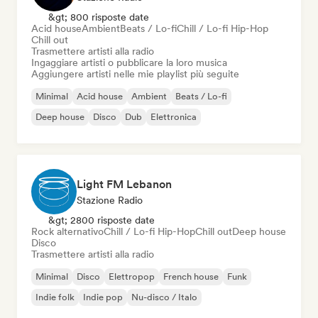
&gt; 800 risposte date
Acid house
Ambient
Beats / Lo-fi
Chill / Lo-fi Hip-Hop
Chill out
Trasmettere artisti alla radio
Ingaggiare artisti o pubblicare la loro musica
Aggiungere artisti nelle mie playlist più seguite
Minimal
Acid house
Ambient
Beats / Lo-fi
Deep house
Disco
Dub
Elettronica
Light FM Lebanon
Stazione Radio
&gt; 2800 risposte date
Rock alternativo
Chill / Lo-fi Hip-Hop
Chill out
Deep house
Disco
Trasmettere artisti alla radio
Minimal
Disco
Elettropop
French house
Funk
Indie folk
Indie pop
Nu-disco / Italo