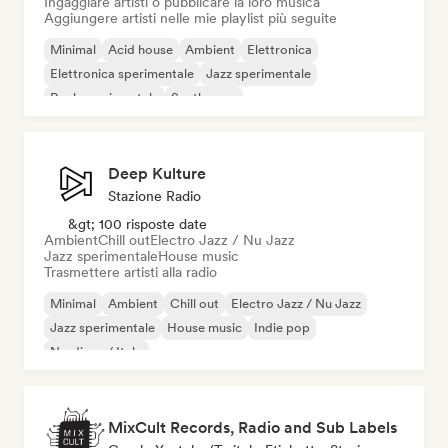
Ingaggiare artisti o pubblicare la loro musica
Aggiungere artisti nelle mie playlist più seguite
Minimal
Acid house
Ambient
Elettronica
Elettronica sperimentale
Jazz sperimentale
Rock sperimentale
Synthwave
Deep Kulture
Stazione Radio
&gt; 100 risposte date
Ambient
Chill out
Electro Jazz / Nu Jazz
Jazz sperimentale
House music
Trasmettere artisti alla radio
Minimal
Ambient
Chill out
Electro Jazz / Nu Jazz
Jazz sperimentale
House music
Indie pop
Nu-disco / Italo
MixCult Records, Radio and Sub Labels