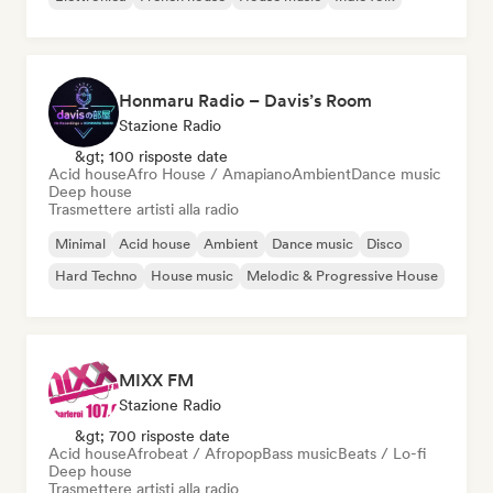
Honmaru Radio – Davis’s Room
Stazione Radio
&gt; 100 risposte date
Acid house
Afro House / Amapiano
Ambient
Dance music
Deep house
Trasmettere artisti alla radio
Minimal
Acid house
Ambient
Dance music
Disco
Hard Techno
House music
Melodic & Progressive House
MIXX FM
Stazione Radio
&gt; 700 risposte date
Acid house
Afrobeat / Afropop
Bass music
Beats / Lo-fi
Deep house
Trasmettere artisti alla radio