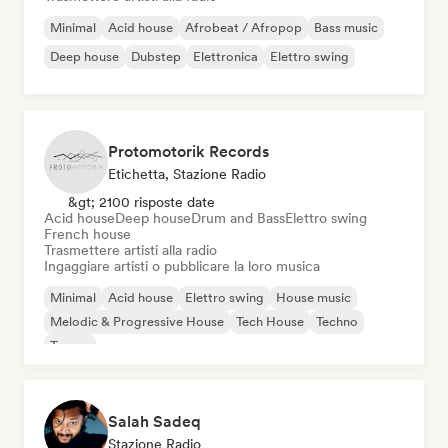
Minimal
Acid house
Afrobeat / Afropop
Bass music
Deep house
Dubstep
Elettronica
Elettro swing
Protomotorik Records
Etichetta, Stazione Radio
&gt; 2100 risposte date
Acid house
Deep house
Drum and Bass
Elettro swing
French house
Trasmettere artisti alla radio
Ingaggiare artisti o pubblicare la loro musica
Minimal
Acid house
Elettro swing
House music
Melodic & Progressive House
Tech House
Techno
Trance
Salah Sadeq
Stazione Radio