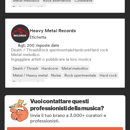
Metal melodico
Rock alternativo
Coldwave
Rock sperimentale
Heavy Metal Records
Etichetta
&gt; 200 risposte date
Death / Thrash
Rock sperimentale
Hardcore
Hard rock
Metal melodico
Ingaggiare artisti o pubblicare la loro musica
Death / Thrash
Hardcore
Metal melodico
Metal / Heavy metal
Noise
Rock sperimentale
Hard rock
Rock progressivo
Vuoi contattare questi
professionisti della musica?
Invia il tuo brano a 3.000+ curatori e
professionisti.