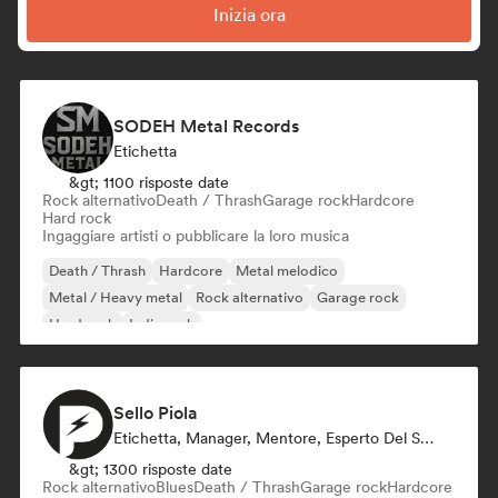
Inizia ora
SODEH Metal Records
Etichetta
&gt; 1100 risposte date
Rock alternativo
Death / Thrash
Garage rock
Hardcore
Hard rock
Ingaggiare artisti o pubblicare la loro musica
Death / Thrash
Hardcore
Metal melodico
Metal / Heavy metal
Rock alternativo
Garage rock
Hard rock
Indie rock
Sello Piola
Etichetta, Manager, Mentore, Esperto Del Suono
&gt; 1300 risposte date
Rock alternativo
Blues
Death / Thrash
Garage rock
Hardcore