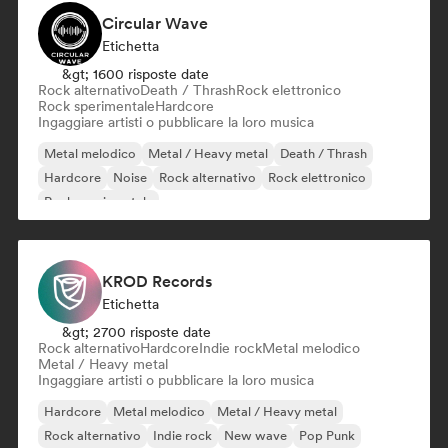
Circular Wave
Etichetta
&gt; 1600 risposte date
Rock alternativo
Death / Thrash
Rock elettronico
Rock sperimentale
Hardcore
Ingaggiare artisti o pubblicare la loro musica
Metal melodico
Metal / Heavy metal
Death / Thrash
Hardcore
Noise
Rock alternativo
Rock elettronico
Rock sperimentale
KROD Records
Etichetta
&gt; 2700 risposte date
Rock alternativo
Hardcore
Indie rock
Metal melodico
Metal / Heavy metal
Ingaggiare artisti o pubblicare la loro musica
Hardcore
Metal melodico
Metal / Heavy metal
Rock alternativo
Indie rock
New wave
Pop Punk