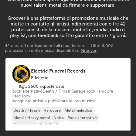
nuovi talenti metal da firmare e supportare.
Groover è una piattaforma di promozione musicale che
mette in contatto gli artisti indipendenti con oltre 42
professionisti della musica: etichette, media, radio e
playlist, con feedback scritto garantito entro 7 giorni.
42
curatori corrispondenti alla tua ricerca — Oltre 4.000
professionisti della musica disponibili su
Groover
Electric Funeral Records
Etichetta
&gt; 2500 risposte date
Rock alternativo
Death / Thrash
Garage rock
Hardcore
Hard rock
Ingaggiare artisti o pubblicare la loro musica
Death / Thrash
Hardcore
Metal melodico
Metal / Heavy metal
Noise
Rock alternativo
Garage rock
Punk Rock