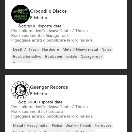
Crocodilo Discos
Etichetta
&gt; 1200 risposte date
Rock alternativo
Coldwave
Death / Thrash
Rock sperimentale
Garage rock
Ingaggiare artisti o pubblicare la loro musica
Death / Thrash
Hardcore
Metal / Heavy metal
Noise
Rock alternativo
Rock sperimentale
Garage rock
Post punk
Geenger Records
Etichetta
&gt; 3000 risposte date
Rock alternativo
Coldwave
Death / Thrash
Rock sperimentale
Hardcore
Ingaggiare artisti o pubblicare la loro musica
Metal / Heavy metal
Noise
Death / Thrash
Hardcore