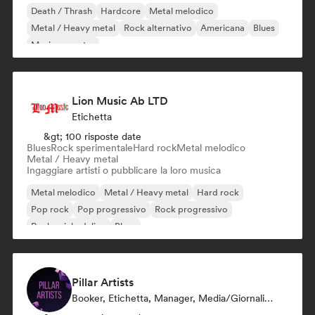
Death / Thrash
Hardcore
Metal melodico
Metal / Heavy metal
Rock alternativo
Americana
Blues
Musica country
Lion Music Ab LTD
Etichetta
&gt; 100 risposte date
Blues
Rock sperimentale
Hard rock
Metal melodico
Metal / Heavy metal
Ingaggiare artisti o pubblicare la loro musica
Metal melodico
Metal / Heavy metal
Hard rock
Pop rock
Pop progressivo
Rock progressivo
Rock psichedelico
Blues
Pillar Artists
Booker, Etichetta, Manager, Media/Giornalista, Mentore, Curatore Di Playlist