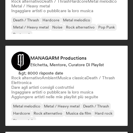
Rock alternativo
Death / Thrash
Hardcore
Metal melodico
Metal / Heavy metal
Ingaggiare artisti o pubblicare la loro musica
Death / Thrash
Hardcore
Metal melodico
Metal / Heavy metal
Noise
Rock alternativo
Pop Punk
Post punk
MANAGARM Productions
Etichetta, Mentore, Curatore Di Playlist
&gt; 8000 risposte date
Rock alternativo
Ambient
Musica classica
Death / Thrash
Elettronica
Dare agli artisti consigli costruttivi
Ingaggiare artisti o pubblicare la loro musica
Aggiungere artisti nelle mie playlist più seguite
Metal melodico
Metal / Heavy metal
Death / Thrash
Hardcore
Rock alternativo
Musica da film
Hard rock
Strumentale