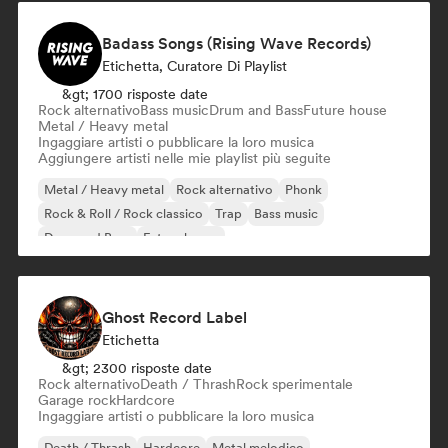
Badass Songs (Rising Wave Records)
Etichetta, Curatore Di Playlist
&gt; 1700 risposte date
Rock alternativo
Bass music
Drum and Bass
Future house
Metal / Heavy metal
Ingaggiare artisti o pubblicare la loro musica
Aggiungere artisti nelle mie playlist più seguite
Metal / Heavy metal
Rock alternativo
Phonk
Rock & Roll / Rock classico
Trap
Bass music
Drum and Bass
Future house
Ghost Record Label
Etichetta
&gt; 2300 risposte date
Rock alternativo
Death / Thrash
Rock sperimentale
Garage rock
Hardcore
Ingaggiare artisti o pubblicare la loro musica
Death / Thrash
Hardcore
Metal melodico