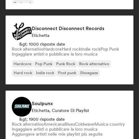
Post punk
Disconnect Disconnect Records
Etichetta
&gt; 1000 risposte date
Rock alternativo
Hardcore
Hard rock
Indie rock
Pop Punk
Ingaggiare artisti o pubblicare la loro musica
Hardcore
Pop Punk
Punk Rock
Rock alternativo
Hard rock
Indie rock
Post punk
Shoegaze
Soulpunx
Etichetta, Curatore Di Playlist
&gt; 1900 risposte date
Rock alternativo
Americana
Blues
Coldwave
Musica country
Ingaggiare artisti o pubblicare la loro musica
Aggiungere artisti nelle mie playlist più seguite