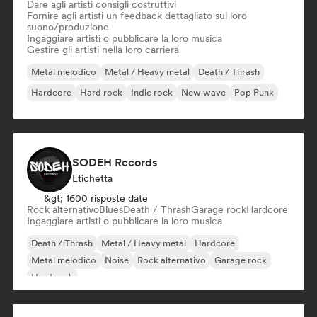
Dare agli artisti consigli costruttivi
Fornire agli artisti un feedback dettagliato sul loro
suono/produzione
Ingaggiare artisti o pubblicare la loro musica
Gestire gli artisti nella loro carriera
Metal melodico
Metal / Heavy metal
Death / Thrash
Hardcore
Hard rock
Indie rock
New wave
Pop Punk
SODEH Records
Etichetta
&gt; 1600 risposte date
Rock alternativo
Blues
Death / Thrash
Garage rock
Hardcore
Ingaggiare artisti o pubblicare la loro musica
Death / Thrash
Metal / Heavy metal
Hardcore
Metal melodico
Noise
Rock alternativo
Garage rock
Hard rock