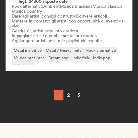
&gt; 24300 risposte date
Rock alternativo
Ambient
Musica brasiliana
Musica classica
Musica country
Dare agli artisti consigli costruttivi
Scrivere articoli
Mettere in contatto gli artisti con opportunità di eventi dal
vivo
Gestire gli artisti nella loro carriera
Ingaggiare artisti o pubblicare la loro musica
Aggiungere artisti nelle mie playlist più seguite
Metal melodico
Metal / Heavy metal
Rock alternativo
Musica brasiliana
Dream pop
Indie folk
Indie pop
Indie rock
1
2
3