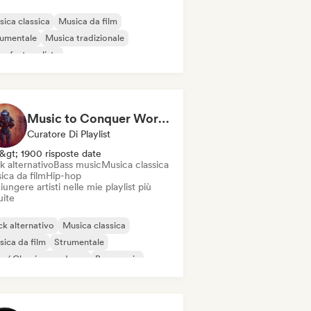
ica classica
Musica da film
rumentale
Musica tradizionale
noforte solista
Music to Conquer Worlds To ⚔️ Epic Orchestral, Cinematic & Trailer Music
Curatore Di Playlist
&gt; 1900 risposte date
k alternativo
Bass music
Musica classica
ica da film
Hip-hop
ungere artisti nelle mie playlist più
uite
k alternativo
Musica classica
ica da film
Strumentale
o / Classico moderno
Bass music
p-hop
Phonk