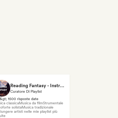
Reading Fantasy - Instrumental
Curatore Di Playlist
&gt; 1500 risposte date
ica classica
Musica da film
Strumentale
oforte solista
Musica tradizionale
ungere artisti nelle mie playlist più
uite