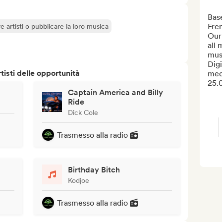
Base
Fre
e artisti o pubblicare la loro musica
Our 
all 
musi
Digi
isti delle opportunità
med
25.0
Captain America and Billy
Ride
Dick Cole
Trasmesso alla radio
Birthday Bitch
Kodjoe
Trasmesso alla radio