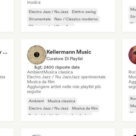
musica
Mus
Electro Jazz / Nu Jazz
Elettro swing
St
Strumentale
Neo / Classico moderno
Pia
Rilassamento / New Age
Pianoforte solista
Background Music (by Pianoman)
Kellermann Music
Curatore Di Playlist
&gt; 2400 risposte date
Ambient
Musica classica
Roc
sta
Electro Jazz / Nu Jazz
Jazz sperimentale
Mus
Musica da film
Aggi
Aggiungere artisti nelle mie playlist più
seg
seguite
Roc
Ambient
Musica classica
Mus
Electro Jazz / Nu Jazz
Musica da film
Ne
Funky / Jackin House
Jazz fusion
Hi
Strumentale
Neo / Classico moderno