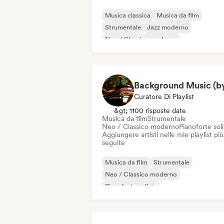
Musica classica
Musica da film
Strumentale
Jazz moderno
Neo / Classico moderno
Pianoforte solista
Ambient
Chill out
Curatore Di Playlist
&gt; 1100 risposte date
Musica da film
Strumentale
Neo / Classico moderno
Pianoforte soli
Aggiungere artisti nelle mie playlist più
seguite
Musica da film
Strumentale
Neo / Classico moderno
Pianoforte solista