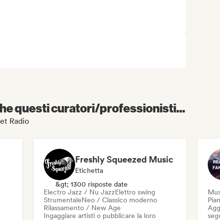
e questi curatori/professionisti...
net Radio
Freshly Squeezed Music
Etichetta
&gt; 1300 risposte date
Electro Jazz / Nu Jazz
Elettro swing
Mus
Strumentale
Neo / Classico moderno
Pian
Rilassamento / New Age
Aggi
Ingaggiare artisti o pubblicare la loro
seg