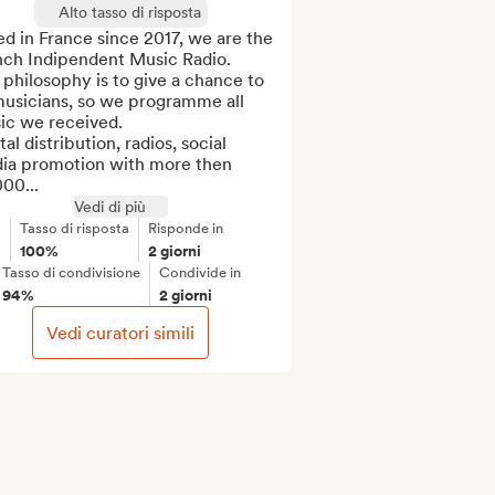
Alto tasso di risposta
d in France since 2017, we are the 
nch Indipendent Music Radio.

philosophy is to give a chance to 
musicians, so we programme all 
c we received. 

tal distribution, radios, social 
ia promotion with more then 
00...
Vedi di più
Tasso di risposta
Risponde in
100%
2 giorni
Tasso di condivisione
Condivide in
94%
2 giorni
Vedi curatori simili