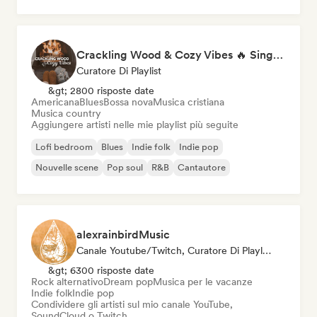
Crackling Wood & Cozy Vibes 🔥 Singer-Songwriter, Dream Pop & Bedroom Pop
Curatore Di Playlist
&gt; 2800 risposte date
Americana
Blues
Bossa nova
Musica cristiana
Musica country
Aggiungere artisti nelle mie playlist più seguite
Lofi bedroom
Blues
Indie folk
Indie pop
Nouvelle scene
Pop soul
R&B
Cantautore
alexrainbirdMusic
Canale Youtube/Twitch, Curatore Di Playlist
&gt; 6300 risposte date
Rock alternativo
Dream pop
Musica per le vacanze
Indie folk
Indie pop
Condividere gli artisti sul mio canale YouTube,
SoundCloud o Twitch