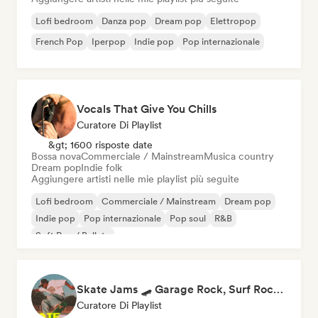
Lofi bedroom
Danza pop
Dream pop
Elettropop
French Pop
Iperpop
Indie pop
Pop internazionale
Vocals That Give You Chills
Curatore Di Playlist
&gt; 1600 risposte date
Bossa nova
Commerciale / Mainstream
Musica country
Dream pop
Indie folk
Aggiungere artisti nelle mie playlist più seguite
Lofi bedroom
Commerciale / Mainstream
Dream pop
Indie pop
Pop internazionale
Pop soul
R&B
Soft Pop / Ballata
Skate Jams 🛹 Garage Rock, Surf Rock & Neo-Psych
Curatore Di Playlist