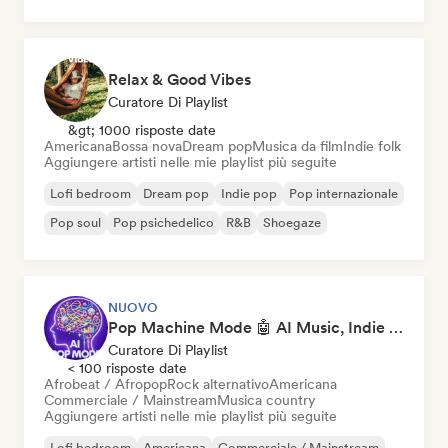
Relax & Good Vibes
Curatore Di Playlist
&gt; 1000 risposte date
Americana
Bossa nova
Dream pop
Musica da film
Indie folk
Aggiungere artisti nelle mie playlist più seguite
Lofi bedroom
Dream pop
Indie pop
Pop internazionale
Pop soul
Pop psichedelico
R&B
Shoegaze
NUOVO
Pop Machine Mode 🤖 AI Music, Indie Pop & Dream Pop
Curatore Di Playlist
< 100 risposte date
Afrobeat / Afropop
Rock alternativo
Americana
Commerciale / Mainstream
Musica country
Aggiungere artisti nelle mie playlist più seguite
Lofi bedroom
Americana
Commerciale / Mainstream