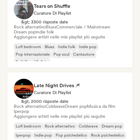
Tears on Shuffle
Curatore Di Playlist
&gt; 3300 risposte date
Rock alternativo
Blues
Commerciale / Mainstream
Dream pop
Indie folk
Aggiungere artisti nelle mie playlist più seguite
Lofi bedroom
Blues
Indie folk
Indie pop
Pop internazionale
Pop soul
Cantautore
Soft Pop / Ballata
Late Night Drives 🎆
Curatore Di Playlist
&gt; 2000 risposte date
Rock alternativo
Coldwave
Dream pop
Musica da film
Iperpop
Aggiungere artisti nelle mie playlist più seguite
Lofi bedroom
Rock alternativo
Coldwave
Dream pop
Iperpop
Indie pop
Pop psichedelico
Rock psichedelico