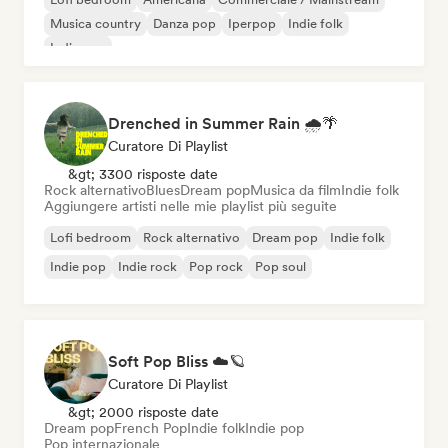
Musica country
Danza pop
Iperpop
Indie folk
Indie pop
Drenched in Summer Rain 🌧️🌴
Curatore Di Playlist
&gt; 3300 risposte date
Rock alternativo
Blues
Dream pop
Musica da film
Indie folk
Aggiungere artisti nelle mie playlist più seguite
Lofi bedroom
Rock alternativo
Dream pop
Indie folk
Indie pop
Indie rock
Pop rock
Pop soul
Soft Pop Bliss ☁️🪐
Curatore Di Playlist
&gt; 2000 risposte date
Dream pop
French Pop
Indie folk
Indie pop
Pop internazionale