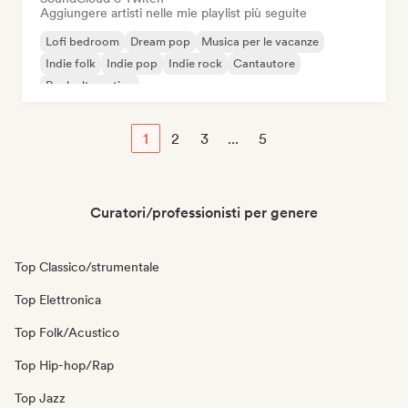
Aggiungere artisti nelle mie playlist più seguite
Lofi bedroom
Dream pop
Musica per le vacanze
Indie folk
Indie pop
Indie rock
Cantautore
Rock alternativo
1
2
3
...
5
Curatori/professionisti per genere
Top Classico/strumentale
Top Elettronica
Top Folk/Acustico
Top Hip-hop/Rap
Top Jazz