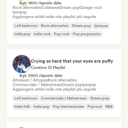
&gt; 1800 risposte date
Rock alternativo
Coldwave
Dream pop
Garage rock
Iperpop
Aggiungere artisti nelle mie playlist più seguite
Lofi bedroom
Rock alternativo
Dream pop
Iperpop
Indie pop
Indie rock
Pop rock
Pop progressivo
Crying so hard that your eyes are puffy
Curatore Di Playlist
&gt; 5900 risposte date
Afrobeat / Afropop
Rock alternativo
Commerciale / Mainstream
Dream pop
Iperpop
Aggiungere artisti nelle mie playlist più seguite
Lofi bedroom
Commerciale / Mainstream
Dream pop
Indie folk
Indie pop
Pop internazionale
Pop soul
R&B