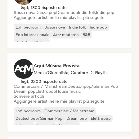
&gt; 1300 risposte date
Bossa nova
Danza pop
Dream pop
Indie folk
Indie pop
Aggiungere artisti nelle mie playlist più seguite
Lofi bedroom
Bossa nova
Indie folk
Indie pop
Pop internazionale
Jazz moderno
R&B
Soft Pop / Ballata
Aquí Música Revista
Media/Giornalista, Curatore Di Playlist
&gt; 2200 risposte date
Commerciale / Mainstream
Deutschpop/German Pop
Dream pop
Elettropop
House music
Scrivere articoli
Aggiungere artisti nelle mie playlist più seguite
Lofi bedroom
Commerciale / Mainstream
Deutschpop/German Pop
Dream pop
Elettropop
Indie pop
Indie rock
New wave