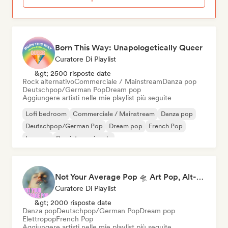
Born This Way: Unapologetically Queer
Curatore Di Playlist
&gt; 2500 risposte date
Rock alternativo
Commerciale / Mainstream
Danza pop
Deutschpop/German Pop
Dream pop
Aggiungere artisti nelle mie playlist più seguite
Lofi bedroom
Commerciale / Mainstream
Danza pop
Deutschpop/German Pop
Dream pop
French Pop
Iperpop
Pop internazionale
Not Your Average Pop 🛸 Art Pop, Alt-Pop & Indie Pop
Curatore Di Playlist
&gt; 2000 risposte date
Danza pop
Deutschpop/German Pop
Dream pop
Elettropop
French Pop
Aggiungere artisti nelle mie playlist più seguite