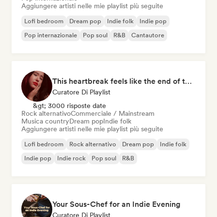
Aggiungere artisti nelle mie playlist più seguite
Lofi bedroom
Dream pop
Indie folk
Indie pop
Pop internazionale
Pop soul
R&B
Cantautore
This heartbreak feels like the end of the world
Curatore Di Playlist
&gt; 3000 risposte date
Rock alternativo
Commerciale / Mainstream
Musica country
Dream pop
Indie folk
Aggiungere artisti nelle mie playlist più seguite
Lofi bedroom
Rock alternativo
Dream pop
Indie folk
Indie pop
Indie rock
Pop soul
R&B
Your Sous-Chef for an Indie Evening
Curatore Di Playlist