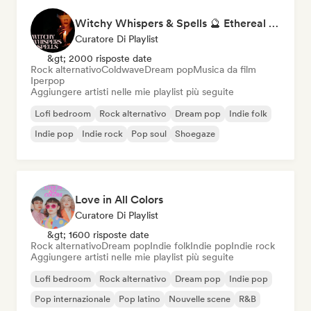
Witchy Whispers & Spells 🔮 Ethereal Art Pop & Dream Pop
Curatore Di Playlist
&gt; 2000 risposte date
Rock alternativo
Coldwave
Dream pop
Musica da film
Iperpop
Aggiungere artisti nelle mie playlist più seguite
Lofi bedroom
Rock alternativo
Dream pop
Indie folk
Indie pop
Indie rock
Pop soul
Shoegaze
Love in All Colors
Curatore Di Playlist
&gt; 1600 risposte date
Rock alternativo
Dream pop
Indie folk
Indie pop
Indie rock
Aggiungere artisti nelle mie playlist più seguite
Lofi bedroom
Rock alternativo
Dream pop
Indie pop
Pop internazionale
Pop latino
Nouvelle scene
R&B