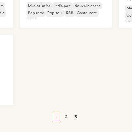
am
Musica latina
Indie pop
Nouvelle scene
Mus
ale
Pop rock
Pop soul
R&B
Cantautore
Co
Soul
El
Pop
1
2
3