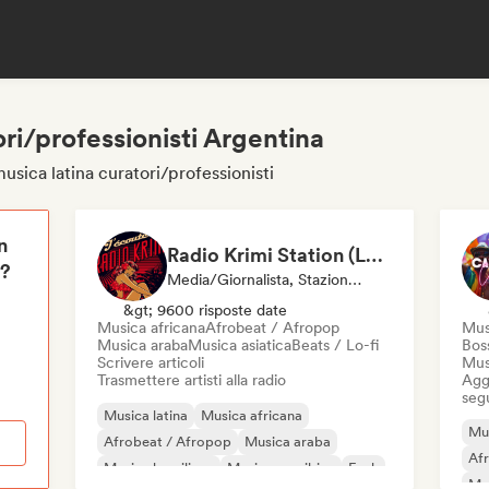
ri/professionisti Argentina
usica latina curatori/professionisti
n
Radio Krimi Station (La Radio)
i?
Media/Giornalista, Stazione Radio
&gt; 9600 risposte date
Musica africana
Afrobeat / Afropop
Mus
Musica araba
Musica asiatica
Beats / Lo-fi
Bos
Scrivere articoli
Mus
Trasmettere artisti alla radio
Aggi
seg
Musica latina
Musica africana
Mus
Afrobeat / Afropop
Musica araba
Af
Musica brasiliana
Musica caraibica
Funk
Mus