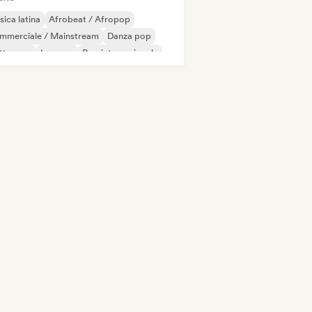
ica latina
Afrobeat / Afropop
mmerciale / Mainstream
Danza pop
ettropop
Iperpop
Pop internazionale
 latino