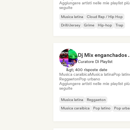
Aggiungere artisti nelle mie playlist più
seguite
Musica latina
Cloud Rap / Hip Hop
Drill/Jersey
Grime
Hip-hop
Trap
Dj Mix enganchado
Curatore Di Playlist
&gt; 400 risposte date
Musica caraibica
Musica latina
Pop latin
Reggaeton
Pop urbano
Aggiungere artisti nelle mie playlist più
seguite
Musica latina
Reggaeton
Musica caraibica
Pop latino
Pop urb