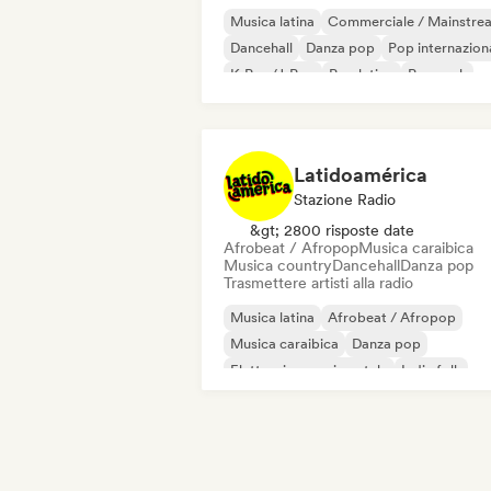
Musica latina
Commerciale / Mainstre
Dancehall
Danza pop
Pop internazion
K-Pop/J-Pop
Pop latino
Pop rock
Latidoamérica
Stazione Radio
&gt; 2800 risposte date
Afrobeat / Afropop
Musica caraibica
Musica country
Dancehall
Danza pop
Trasmettere artisti alla radio
Musica latina
Afrobeat / Afropop
Musica caraibica
Danza pop
Elettronica sperimentale
Indie folk
Pop latino
Reggae