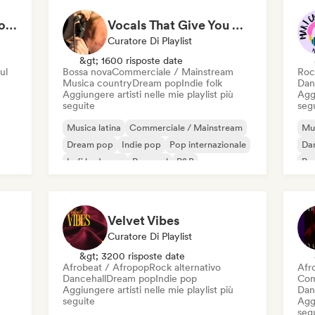
Lentos Latinos Clasicos En Español (By LTMusic)
Vocals That Give You Chills
Curatore Di Playlist
&gt; 1600 risposte date
ul
Bossa nova
Commerciale / Mainstream
Roc
Musica country
Dream pop
Indie folk
Dan
Aggiungere artisti nelle mie playlist più
Aggi
seguite
seg
Musica latina
Commerciale / Mainstream
Mus
Dream pop
Indie pop
Pop internazionale
Da
Lofi bedroom
Pop soul
R&B
Pop
Velvet Vibes
Curatore Di Playlist
&gt; 3200 risposte date
Afrobeat / Afropop
Rock alternativo
Afr
Dancehall
Dream pop
Indie pop
Com
Aggiungere artisti nelle mie playlist più
Dan
seguite
Aggi
seg