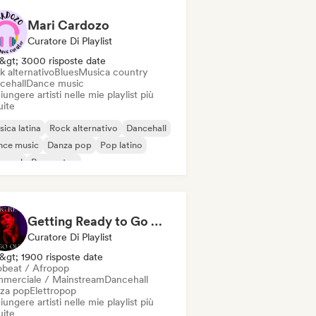
Mari Cardozo
Curatore Di Playlist
&gt; 3000 risposte date
k alternativo
Blues
Musica country
cehall
Dance music
ungere artisti nelle mie playlist più
uite
ica latina
Rock alternativo
Dancehall
nce music
Danza pop
Pop latino
 soul
Reggaeton
Getting Ready to Go Out 🍒💋
Curatore Di Playlist
&gt; 1900 risposte date
obeat / Afropop
merciale / Mainstream
Dancehall
za pop
Elettropop
ungere artisti nelle mie playlist più
uite