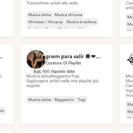
Trasmettere artisti alla radio
Crea
artis
Musica latina
Musica africana
Mus
Afrobeat / Afropop
Musica brasiliana
Mu
Funk brasiliano
Musica caraibica
Mus
Dancehall
Dub
Jaz
s 😎 Exitos 2026🔥🔥🫦
grwm para salir 🪩💋💅🏼🫦 ·
Curatore Di Playlist
&gt; 100 risposte date
o
Musica latina
Reggaeton
Trap
Mus
Aggiungere artisti nelle mie playlist più
Musi
seguite
Can
Inga
mus
Musica latina
Reggaeton
Trap
Mus
ano
Mus
Mus
Af