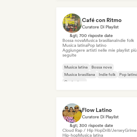
Café con Ritmo
Curatore Di Playlist
&gt; 700 risposte date
Bossa nova
Musica brasiliana
Indie folk
Musica latina
Pop latino
Aggiungere artisti nelle mie playlist più
seguite
Musica latina
Bossa nova
Musica brasiliana
Indie folk
Pop latin
Cantautore
Flow Latino
Curatore Di Playlist
&gt; 300 risposte date
Cloud Rap / Hip Hop
Drill/Jersey
Grime
Hip-hop
Musica latina