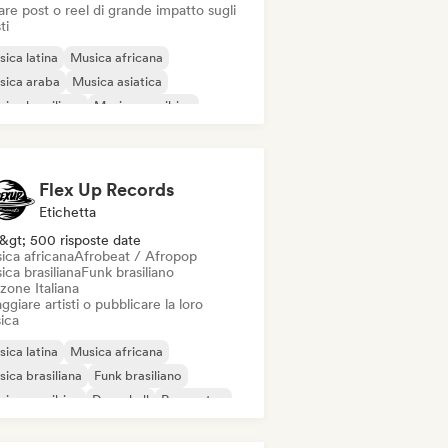
re post o reel di grande impatto sugli
ti
ica latina
Musica africana
sica araba
Musica asiatica
ica brasiliana
Musica caraibica
z fusion
Indie India
Flex Up Records
Etichetta
&gt; 500 risposte date
ica africana
Afrobeat / Afropop
ca brasiliana
Funk brasiliano
zone Italiana
ggiare artisti o pubblicare la loro
ica
ica latina
Musica africana
ica brasiliana
Funk brasiliano
ica caraibica
Dancehall
Reggaeton
robeat / Afropop