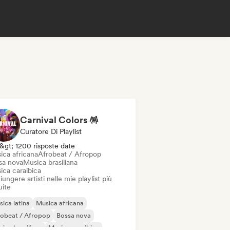
Carnival Colors 🪅
Curatore Di Playlist
&gt; 1200 risposte date
ica africana
Afrobeat / Afropop
sa nova
Musica brasiliana
ica caraibica
ungere artisti nelle mie playlist più
uite
ica latina
Musica africana
robeat / Afropop
Bossa nova
ica brasiliana
Musica caraibica