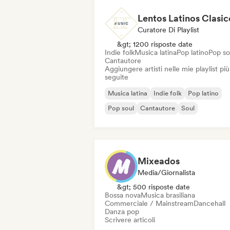
Curatore Di Playlist
&gt; 1200 risposte date
Indie folk
Musica latina
Pop latino
Pop so
Cantautore
Aggiungere artisti nelle mie playlist più
seguite
Musica latina
Indie folk
Pop latino
Pop soul
Cantautore
Soul
Mixeados
Media/Giornalista
&gt; 500 risposte date
Bossa nova
Musica brasiliana
Commerciale / Mainstream
Dancehall
Danza pop
Scrivere articoli