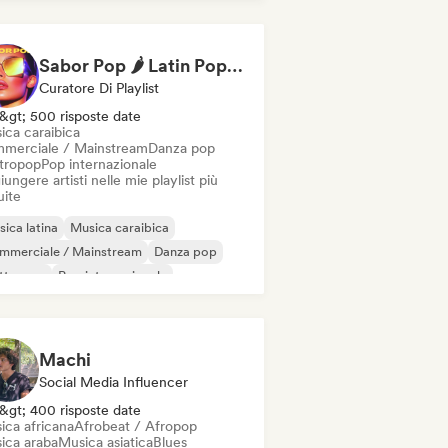
cehall
Reggaeton
Sabor Pop 🌶️ Latin Pop, Reggaeton & Latin Club Hits
Curatore Di Playlist
&gt; 500 risposte date
ica caraibica
merciale / Mainstream
Danza pop
ttropop
Pop internazionale
ungere artisti nelle mie playlist più
uite
ica latina
Musica caraibica
mmerciale / Mainstream
Danza pop
ettropop
Pop internazionale
 latino
Reggaeton
Machi
Social Media Influencer
&gt; 400 risposte date
ica africana
Afrobeat / Afropop
ica araba
Musica asiatica
Blues