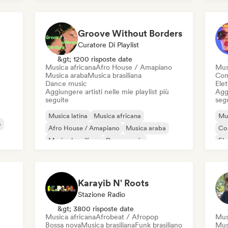
Rap internazionale
Dan
Groove Without Borders
Curatore Di Playlist
&gt; 1200 risposte date
Musica africana
Afro House / Amapiano
Mus
Musica araba
Musica brasiliana
Com
Dance music
Ele
Aggiungere artisti nelle mie playlist più
Aggi
seguite
seg
Musica latina
Musica africana
Mus
o
Afro House / Amapiano
Musica araba
Co
Musica brasiliana
Dance music
El
Indie Dance
Musica orientale
Pop
Karayib N' Roots
Stazione Radio
&gt; 3800 risposte date
Musica africana
Afrobeat / Afropop
Mus
Bossa nova
Musica brasiliana
Funk brasiliano
Mus