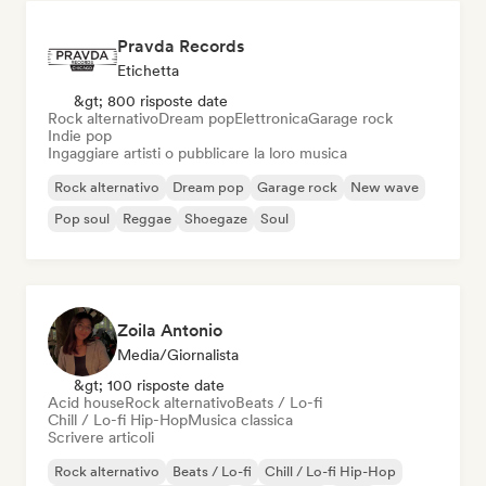
Pravda Records
Etichetta
&gt; 800 risposte date
Rock alternativo
Dream pop
Elettronica
Garage rock
Indie pop
Ingaggiare artisti o pubblicare la loro musica
Rock alternativo
Dream pop
Garage rock
New wave
Pop soul
Reggae
Shoegaze
Soul
Zoila Antonio
Media/Giornalista
&gt; 100 risposte date
Acid house
Rock alternativo
Beats / Lo-fi
Chill / Lo-fi Hip-Hop
Musica classica
Scrivere articoli
Rock alternativo
Beats / Lo-fi
Chill / Lo-fi Hip-Hop