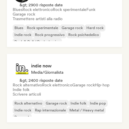
&gt; 2900 risposte date
Blues
Rock elettronico
Rock sperimentale
Funk
Garage rock
Trasmettere artisti alla radio
Blues
Rock sperimentale
Garage rock
Hard rock
Indie rock
Rock progressivo
Rock psichedelico
Rock & Roll / Rock classico
indie now
Media/Giornalista
&gt; 2400 risposte date
Rock alternativo
Rock elettronico
Garage rock
Hip-hop
Indie folk
Scrivere articoli
Rock alternativo
Garage rock
Indie folk
Indie pop
Indie rock
Rap internazionale
Metal / Heavy metal
Pop rock