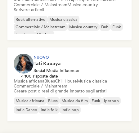
Commerciale / Mainstream
Musica country
Scrivere articoli
Rock alternativo
Musica classica
Commerciale / Mainstream
Musica country
Dub
Funk
Hardcore
Hip-hop
NUOVO
Tati Kapaya
Social Media Influencer
< 100 risposte date
Musica africana
Blues
Chill House
Musica classica
Commerciale / Mainstream
Creare post o reel di grande impatto sugli artisti
Musica africana
Blues
Musica da film
Funk
Iperpop
Indie Dance
Indie folk
Indie pop