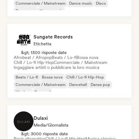
Commerciale / Mainstream
Dance music
Disco
Dream pop
House music
Sungate Records
Etichetta
&gt; 1300 risposte date
Afrobeat / Afropop
Beats / Lo-fi
Bossa nova
Chill / Lo-fi Hip-Hop
Commerciale / Mainstream
Ingaggiare artisti o pubblicare la loro musica
Beats / Lo-fi
Bossa nova
Chill / Lo-fi Hip-Hop
Commerciale / Mainstream
Dancehall
Danza pop
Hip-hop
Pop soul
Dulaxi
Media/Giornalista
&gt; 3000 risposte date
Rock alternativo
Chill / Lo-fi Hip-Hop
Musica classica