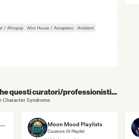
t / Afropop
Afro House / Amapiano
Ambient
e questi curatori/professionisti...
Main Character Syndrome
Half Hour with Jeff & Richie (An Entertainment Podcast)
Moon Mood Playlists
Curatore Di Playlist