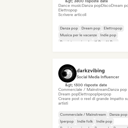
&gt; 3800 risposte date
Dance music
Danza pop
Disco
Dream p
Elettropop
Scrivere articoli
Danza pop
Dream pop
Elettropop
Musica per le vacanze
Indie pop
Pop internazionale
K-Pop/J-Pop
Pop rock
darkzvibing
Social Media Influencer
&gt; 1300 risposte date
Commerciale / Mainstream
Danza pop
Dream pop
Elettropop
Iperpop
Creare post o reel di grande impatto su
artisti
Commerciale / Mainstream
Danza pop
Iperpop
Indie folk
Indie pop