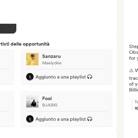
isti delle opportunità
Step
Obs
Sanzaru
for
Maelydée
⚠️ W
Aggiunto a una playlist
trac
of 
Billi
Fool
T
BJARKI
1
Aggiunto a una playlist