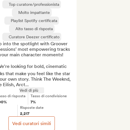
Top curatore/professionista
Molto impattante
Playlist Spotify certificata
Alto tasso di risposta
Curatore Deezer certificato
 into the spotlight with Groover 
essions’ most empowering tracks 
 your main character moments! 

e're looking for bold, cinematic 
ks that make you feel like the star 
your own story. Think The Weeknd, 
e Eilish, Arct...
Vedi di più
asso di risposta
Tasso di condivisione
00%
7%
Risposte date
2,217
Vedi curatori simili