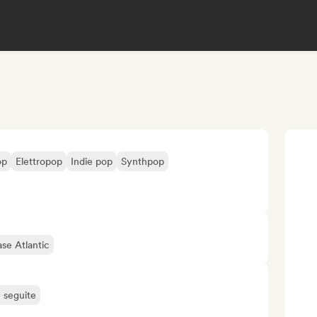
op
Elettropop
Indie pop
Synthpop
se Atlantic
ù seguite