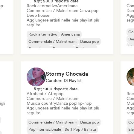
&gt; 2800 risposte date
op
Rock alternativo
Americana
Com
Commerciale / Mainstream
Danza pop
Dan
Deep house
Aggi
Aggiungere artisti nelle mie playlist più
seg
seguite
Co
Rock alternativo
Americana
Da
Commerciale / Mainstream
Danza pop
El
Deep house
Dream pop
Elettropop
Garage rock
Stormy Chocada
Curatore Di Playlist
&gt; 1900 risposte date
Afrobeat / Afropop
Roc
Commerciale / Mainstream
Com
gli
Musica country
Danza pop
Hip-hop
Mus
Aggiungere artisti nelle mie playlist più
Aggi
seguite
seg
Commerciale / Mainstream
Danza pop
Co
Pop internazionale
Soft Pop / Ballata
El