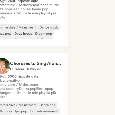
&gt; 2400 risposte date
merciale / Mainstream
Dance music
za pop
Deep house
Dream pop
ungere artisti nelle mie playlist più
uite
mmerciale / Mainstream
Dance music
nza pop
Deep house
Dream pop
ettropop
House music
Indie pop
Choruses to Sing Along To
Curatore Di Playlist
&gt; 3000 risposte date
k alternativo
merciale / Mainstream
ica country
Danza pop
Elettropop
ungere artisti nelle mie playlist più
uite
mmerciale / Mainstream
Danza pop
ettropop
Iperpop
Pop internazionale