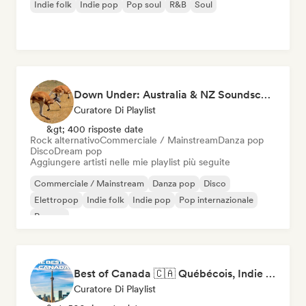
Indie folk
Indie pop
Pop soul
R&B
Soul
Down Under: Australia & NZ Soundscape
Curatore Di Playlist
&gt; 400 risposte date
Rock alternativo
Commerciale / Mainstream
Danza pop
Disco
Dream pop
Aggiungere artisti nelle mie playlist più seguite
Commerciale / Mainstream
Danza pop
Disco
Elettropop
Indie folk
Indie pop
Pop internazionale
Reggae
Best of Canada 🇨🇦 Québécois, Indie Pop & Homegrown Anthems
Curatore Di Playlist