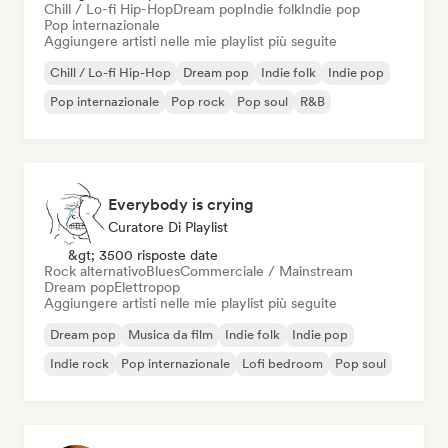
Chill / Lo-fi Hip-Hop
Dream pop
Indie folk
Indie pop
Pop internazionale
Aggiungere artisti nelle mie playlist più seguite
Chill / Lo-fi Hip-Hop
Dream pop
Indie folk
Indie pop
Pop internazionale
Pop rock
Pop soul
R&B
Everybody is crying
Curatore Di Playlist
&gt; 3500 risposte date
Rock alternativo
Blues
Commerciale / Mainstream
Dream pop
Elettropop
Aggiungere artisti nelle mie playlist più seguite
Dream pop
Musica da film
Indie folk
Indie pop
Indie rock
Pop internazionale
Lofi bedroom
Pop soul