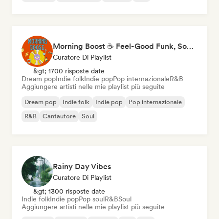
Morning Boost ☕ Feel-Good Funk, Soul & Neo-Soul to Wake Up
Curatore Di Playlist
&gt; 1700 risposte date
Dream pop
Indie folk
Indie pop
Pop internazionale
R&B
Aggiungere artisti nelle mie playlist più seguite
Dream pop
Indie folk
Indie pop
Pop internazionale
R&B
Cantautore
Soul
Rainy Day Vibes
Curatore Di Playlist
&gt; 1300 risposte date
Indie folk
Indie pop
Pop soul
R&B
Soul
Aggiungere artisti nelle mie playlist più seguite