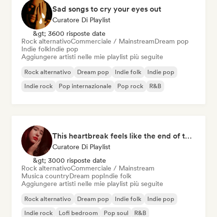
Sad songs to cry your eyes out
Curatore Di Playlist
&gt; 3600 risposte date
Rock alternativo
Commerciale / Mainstream
Dream pop
Indie folk
Indie pop
Aggiungere artisti nelle mie playlist più seguite
Rock alternativo
Dream pop
Indie folk
Indie pop
Indie rock
Pop internazionale
Pop rock
R&B
This heartbreak feels like the end of the world
Curatore Di Playlist
&gt; 3000 risposte date
Rock alternativo
Commerciale / Mainstream
Musica country
Dream pop
Indie folk
Aggiungere artisti nelle mie playlist più seguite
Rock alternativo
Dream pop
Indie folk
Indie pop
Indie rock
Lofi bedroom
Pop soul
R&B