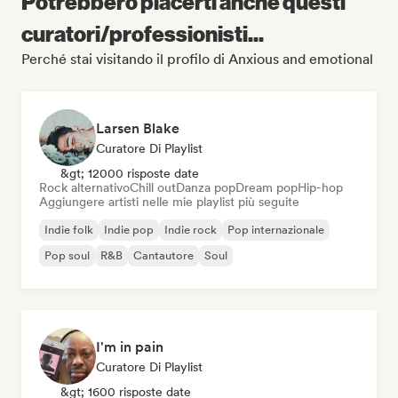
Potrebbero piacerti anche questi
curatori/professionisti...
Perché stai visitando il profilo di Anxious and emotional
Larsen Blake
Curatore Di Playlist
&gt; 12000 risposte date
Rock alternativo
Chill out
Danza pop
Dream pop
Hip-hop
Aggiungere artisti nelle mie playlist più seguite
Indie folk
Indie pop
Indie rock
Pop internazionale
Pop soul
R&B
Cantautore
Soul
I'm in pain
Curatore Di Playlist
&gt; 1600 risposte date