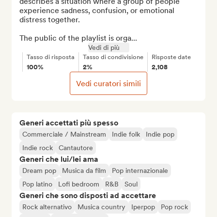
describes a situation where a group of people 
experience sadness, confusion, or emotional 
distress together. 

The public of the playlist is orga...
Vedi di più
Tasso di risposta
Tasso di condivisione
Risposte date
100%
2%
2,108
Vedi curatori simili
Generi accettati più spesso
Commerciale / Mainstream
Indie folk
Indie pop
Indie rock
Cantautore
Generi che lui/lei ama
Dream pop
Musica da film
Pop internazionale
Pop latino
Lofi bedroom
R&B
Soul
Generi che sono disposti ad accettare
Rock alternativo
Musica country
Iperpop
Pop rock