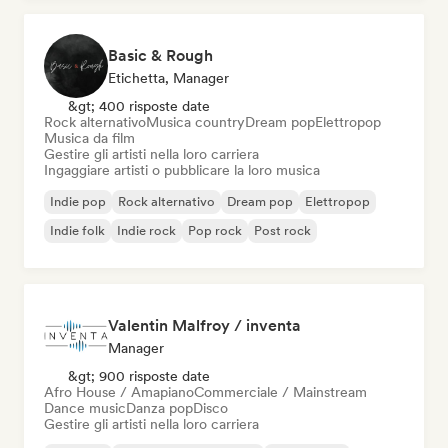
Basic & Rough
Etichetta, Manager
&gt; 400 risposte date
Rock alternativo
Musica country
Dream pop
Elettropop
Musica da film
Gestire gli artisti nella loro carriera
Ingaggiare artisti o pubblicare la loro musica
Indie pop
Rock alternativo
Dream pop
Elettropop
Indie folk
Indie rock
Pop rock
Post rock
Valentin Malfroy / inventa
Manager
&gt; 900 risposte date
Afro House / Amapiano
Commerciale / Mainstream
Dance music
Danza pop
Disco
Gestire gli artisti nella loro carriera