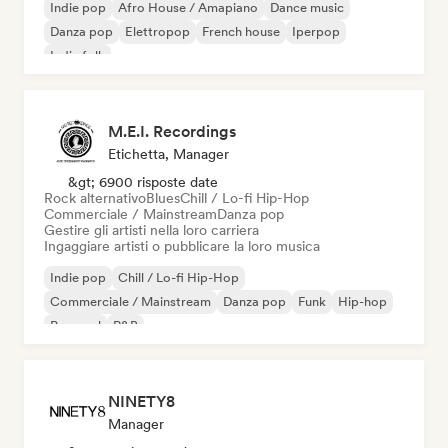
Indie pop
Afro House / Amapiano
Dance music
Danza pop
Elettropop
French house
Iperpop
Indie folk
M.E.I. Recordings
Etichetta, Manager
&gt; 6900 risposte date
Rock alternativo
Blues
Chill / Lo-fi Hip-Hop
Commerciale / Mainstream
Danza pop
Gestire gli artisti nella loro carriera
Ingaggiare artisti o pubblicare la loro musica
Indie pop
Chill / Lo-fi Hip-Hop
Commerciale / Mainstream
Danza pop
Funk
Hip-hop
Pop soul
R&B
NINETY8
Manager