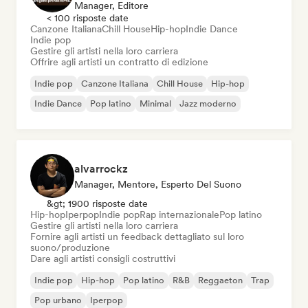
Manager, Editore
< 100 risposte date
Canzone Italiana
Chill House
Hip-hop
Indie Dance
Indie pop
Gestire gli artisti nella loro carriera
Offrire agli artisti un contratto di edizione
Indie pop
Canzone Italiana
Chill House
Hip-hop
Indie Dance
Pop latino
Minimal
Jazz moderno
alvarrockz
Manager, Mentore, Esperto Del Suono
&gt; 1900 risposte date
Hip-hop
Iperpop
Indie pop
Rap internazionale
Pop latino
Gestire gli artisti nella loro carriera
Fornire agli artisti un feedback dettagliato sul loro
suono/produzione
Dare agli artisti consigli costruttivi
Indie pop
Hip-hop
Pop latino
R&B
Reggaeton
Trap
Pop urbano
Iperpop