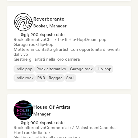
Reverberante
Booker, Manager
&gt; 200 risposte date
Rock alternativo
Chill / Lo-fi Hip-Hop
Dream pop
Garage rock
Hip-hop
Mettere in contatto gli artisti con opportunità di eventi
dal vivo
Gestire gli artisti nella loro carriera
Indie pop
Rock alternativo
Garage rock
Hip-hop
Indie rock
R&B
Reggae
Soul
House Of Artists
Manager
&gt; 900 risposte date
Rock alternativo
Commerciale / Mainstream
Dancehall
Hard rock
Indie folk
Gestire gli artisti nella loro carriera