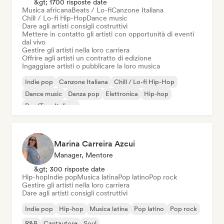
&gt; 1700 risposte date
Musica africana
Beats / Lo-fi
Canzone Italiana
Chill / Lo-fi Hip-Hop
Dance music
Dare agli artisti consigli costruttivi
Mettere in contatto gli artisti con opportunità di eventi
dal vivo
Gestire gli artisti nella loro carriera
Offrire agli artisti un contratto di edizione
Ingaggiare artisti o pubblicare la loro musica
Indie pop
Canzone Italiana
Chill / Lo-fi Hip-Hop
Dance music
Danza pop
Elettronica
Hip-hop
Rap/Trap Italiano
Marina Carreira Azcui
Manager, Mentore
&gt; 300 risposte date
Hip-hop
Indie pop
Musica latina
Pop latino
Pop rock
Gestire gli artisti nella loro carriera
Dare agli artisti consigli costruttivi
Indie pop
Hip-hop
Musica latina
Pop latino
Pop rock
R&B
Cantautore
Soul