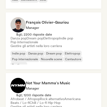
François Olivier-Gouriou
Manager
&gt; 2200 risposte date
Danza pop
Dream pop
Elettropop
Indie pop
Pop internazionale
Gestire gli artisti nella loro carriera
Indie pop
Danza pop
Dream pop
Elettropop
Pop internazionale
Nouvelle scene
Cantautore
Synthpop
Not Your Mamma's Music
Manager
&gt; 1200 risposte date
Afrobeat / Afropop
Rock alternativo
Americana
Beats / Lo-fi
Chill / Lo-fi Hip-Hop
Gestire gli artisti nella loro carriera