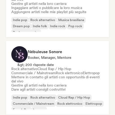
Gestire gli artisti nella loro carriera
Ingaggiare artisti o pubblicare la loro musica
Aggiungere artisti nelle mie playlist più seguite
Indie pop
Rock alternativo
Musica brasiliana
Dream pop
Indie folk
Indie rock
Pop rock
Rock progressivo
Nébuleuse Sonore
Booker, Manager, Mentore
&gt; 200 risposte date
Rock alternativo
Cloud Rap / Hip Hop
Commerciale / Mainstream
Rock elettronico
Elettropop
Mettere in contatto gli artisti con opportunità di eventi
dal vivo
Gestire gli artisti nella loro carriera
Dare agli artisti consigli costruttivi
Indie pop
Rock alternativo
Cloud Rap / Hip Hop
Commerciale / Mainstream
Rock elettronico
Elettropop
French Pop
Iperpop