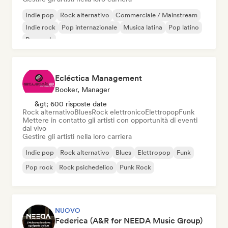
Indie pop
Rock alternativo
Commerciale / Mainstream
Indie rock
Pop internazionale
Musica latina
Pop latino
Pop rock
Ecléctica Management
Booker, Manager
&gt; 600 risposte date
Rock alternativo
Blues
Rock elettronico
Elettropop
Funk
Mettere in contatto gli artisti con opportunità di eventi
dal vivo
Gestire gli artisti nella loro carriera
Indie pop
Rock alternativo
Blues
Elettropop
Funk
Pop rock
Rock psichedelico
Punk Rock
NUOVO
Federica (A&R for NEEDA Music Group)