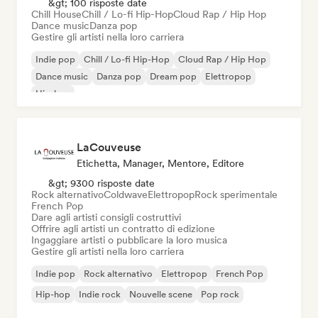
&gt; 100 risposte date
Chill House
Chill / Lo-fi Hip-Hop
Cloud Rap / Hip Hop
Dance music
Danza pop
Gestire gli artisti nella loro carriera
Indie pop
Chill / Lo-fi Hip-Hop
Cloud Rap / Hip Hop
Dance music
Danza pop
Dream pop
Elettropop
Hip-hop
LaCouveuse
Etichetta, Manager, Mentore, Editore
&gt; 9300 risposte date
Rock alternativo
Coldwave
Elettropop
Rock sperimentale
French Pop
Dare agli artisti consigli costruttivi
Offrire agli artisti un contratto di edizione
Ingaggiare artisti o pubblicare la loro musica
Gestire gli artisti nella loro carriera
Indie pop
Rock alternativo
Elettropop
French Pop
Hip-hop
Indie rock
Nouvelle scene
Pop rock