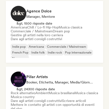
Agence Dolce
Manager, Mentore
&gt; 1500 risposte date
Americana
Chill / Lo-fi Hip-Hop
Musica classica
Commerciale / Mainstream
Dream pop
Gestire gli artisti nella loro carriera
Dare agli artisti consigli costruttivi
Indie pop
Americana
Commerciale / Mainstream
French Pop
Indie folk
Indie rock
Pop internazionale
New wave
Pillar Artists
Booker, Etichetta, Manager, Media/Giornalista, Mentore, Curatore Di Playlist
&gt; 24300 risposte date
Rock alternativo
Ambient
Musica brasiliana
Musica classica
Musica country
Dare agli artisti consigli costruttivi
Scrivere articoli
Mettere in contatto gli artisti con opportunità di eventi
dal vivo