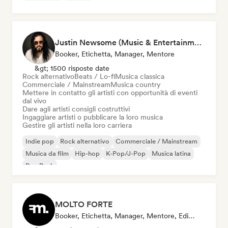
Justin Newsome (Music & Entertainment Executive | A&R, Artist Development & Partnerships | Applied AI & Systems Strategy)
Booker, Etichetta, Manager, Mentore
&gt; 1500 risposte date
Rock alternativo
Beats / Lo-fi
Musica classica
Commerciale / Mainstream
Musica country
Mettere in contatto gli artisti con opportunità di eventi
dal vivo
Dare agli artisti consigli costruttivi
Ingaggiare artisti o pubblicare la loro musica
Gestire gli artisti nella loro carriera
Indie pop
Rock alternativo
Commerciale / Mainstream
Musica da film
Hip-hop
K-Pop/J-Pop
Musica latina
Pop Punk
MOLTO FORTE
Booker, Etichetta, Manager, Mentore, Editore