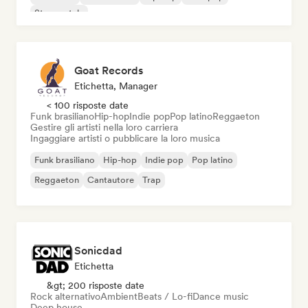
Strumentale
Goat Records
Etichetta, Manager
< 100 risposte date
Funk brasiliano
Hip-hop
Indie pop
Pop latino
Reggaeton
Gestire gli artisti nella loro carriera
Ingaggiare artisti o pubblicare la loro musica
Funk brasiliano
Hip-hop
Indie pop
Pop latino
Reggaeton
Cantautore
Trap
Sonicdad
Etichetta
&gt; 200 risposte date
Rock alternativo
Ambient
Beats / Lo-fi
Dance music
Deep house