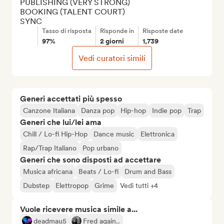
PUBLISHING (VERY STRONG)

BOOKING (TALENT COURT)

SYNC
Tasso di risposta
Risponde in
Risposte date
97%
2 giorni
1,739
Vedi curatori simili
Generi accettati più spesso
Canzone Italiana
Danza pop
Hip-hop
Indie pop
Trap
Generi che lui/lei ama
Chill / Lo-fi Hip-Hop
Dance music
Elettronica
Rap/Trap Italiano
Pop urbano
Generi che sono disposti ad accettare
Musica africana
Beats / Lo-fi
Drum and Bass
Dubstep
Elettropop
Grime
Vedi tutti +4
Vuole ricevere musica simile a...
deadmau5
Fred again..