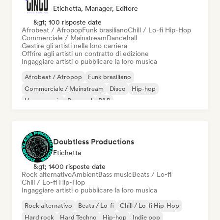
Etichetta, Manager, Editore
&gt; 100 risposte date
Afrobeat / Afropop
Funk brasiliano
Chill / Lo-fi Hip-Hop
Commerciale / Mainstream
Dancehall
Gestire gli artisti nella loro carriera
Offrire agli artisti un contratto di edizione
Ingaggiare artisti o pubblicare la loro musica
Afrobeat / Afropop
Funk brasiliano
Commerciale / Mainstream
Disco
Hip-hop
House music
Pop soul
R&B
Doubtless Productions
Etichetta
&gt; 1400 risposte date
Rock alternativo
Ambient
Bass music
Beats / Lo-fi
Chill / Lo-fi Hip-Hop
Ingaggiare artisti o pubblicare la loro musica
Rock alternativo
Beats / Lo-fi
Chill / Lo-fi Hip-Hop
Hard rock
Hard Techno
Hip-hop
Indie pop