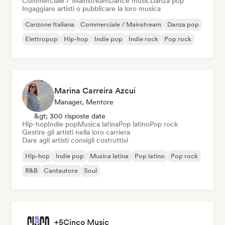
Commerciale / Mainstream
Dance music
Danza pop
Ingaggiare artisti o pubblicare la loro musica
Canzone Italiana
Commerciale / Mainstream
Danza pop
Elettropop
Hip-hop
Indie pop
Indie rock
Pop rock
Marina Carreira Azcui
Manager, Mentore
&gt; 300 risposte date
Hip-hop
Indie pop
Musica latina
Pop latino
Pop rock
Gestire gli artisti nella loro carriera
Dare agli artisti consigli costruttivi
Hip-hop
Indie pop
Musica latina
Pop latino
Pop rock
R&B
Cantautore
Soul
+5Cinco Music