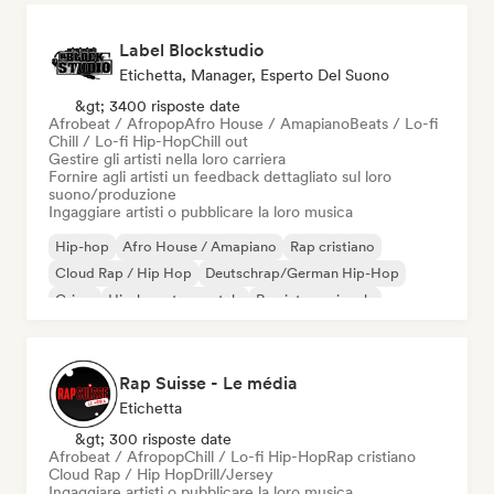
Label Blockstudio
Etichetta, Manager, Esperto Del Suono
&gt; 3400 risposte date
Afrobeat / Afropop
Afro House / Amapiano
Beats / Lo-fi
Chill / Lo-fi Hip-Hop
Chill out
Gestire gli artisti nella loro carriera
Fornire agli artisti un feedback dettagliato sul loro
suono/produzione
Ingaggiare artisti o pubblicare la loro musica
Hip-hop
Afro House / Amapiano
Rap cristiano
Cloud Rap / Hip Hop
Deutschrap/German Hip-Hop
Grime
Hip-hop strumentale
Rap internazionale
Rap Suisse - Le média
Etichetta
&gt; 300 risposte date
Afrobeat / Afropop
Chill / Lo-fi Hip-Hop
Rap cristiano
Cloud Rap / Hip Hop
Drill/Jersey
Ingaggiare artisti o pubblicare la loro musica