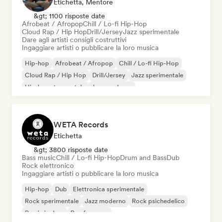
Etichetta, Mentore
&gt; 1100 risposte date
Afrobeat / Afropop
Chill / Lo-fi Hip-Hop
Cloud Rap / Hip Hop
Drill/Jersey
Jazz sperimentale
Dare agli artisti consigli costruttivi
Ingaggiare artisti o pubblicare la loro musica
Hip-hop
Afrobeat / Afropop
Chill / Lo-fi Hip-Hop
Cloud Rap / Hip Hop
Drill/Jersey
Jazz sperimentale
Hip-hop strumentale
Jazz moderno
WETA Records
Etichetta
&gt; 3800 risposte date
Bass music
Chill / Lo-fi Hip-Hop
Drum and Bass
Dub
Rock elettronico
Ingaggiare artisti o pubblicare la loro musica
Hip-hop
Dub
Elettronica sperimentale
Rock sperimentale
Jazz moderno
Rock psichedelico
Rap in inglese
Rap francese