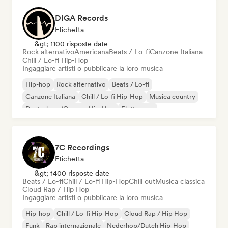
DIGA Records
Etichetta
&gt; 1100 risposte date
Rock alternativo
Americana
Beats / Lo-fi
Canzone Italiana
Chill / Lo-fi Hip-Hop
Ingaggiare artisti o pubblicare la loro musica
Hip-hop
Rock alternativo
Beats / Lo-fi
Canzone Italiana
Chill / Lo-fi Hip-Hop
Musica country
Deutschrap/German Hip-Hop
Elettropop
7C Recordings
Etichetta
&gt; 1400 risposte date
Beats / Lo-fi
Chill / Lo-fi Hip-Hop
Chill out
Musica classica
Cloud Rap / Hip Hop
Ingaggiare artisti o pubblicare la loro musica
Hip-hop
Chill / Lo-fi Hip-Hop
Cloud Rap / Hip Hop
Funk
Rap internazionale
Nederhop/Dutch Hip-Hop