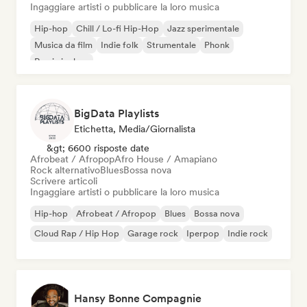
Ingaggiare artisti o pubblicare la loro musica
Hip-hop
Chill / Lo-fi Hip-Hop
Jazz sperimentale
Musica da film
Indie folk
Strumentale
Phonk
Rap in inglese
BigData Playlists
Etichetta, Media/Giornalista
&gt; 6600 risposte date
Afrobeat / Afropop
Afro House / Amapiano
Rock alternativo
Blues
Bossa nova
Scrivere articoli
Ingaggiare artisti o pubblicare la loro musica
Hip-hop
Afrobeat / Afropop
Blues
Bossa nova
Cloud Rap / Hip Hop
Garage rock
Iperpop
Indie rock
Hansy Bonne Compagnie