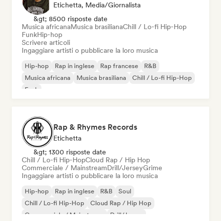
Etichetta, Media/Giornalista
&gt; 8500 risposte date
Musica africana
Musica brasiliana
Chill / Lo-fi Hip-Hop
Funk
Hip-hop
Scrivere articoli
Ingaggiare artisti o pubblicare la loro musica
Hip-hop
Rap in inglese
Rap francese
R&B
Musica africana
Musica brasiliana
Chill / Lo-fi Hip-Hop
Funk
Rap & Rhymes Records
Etichetta
&gt; 1300 risposte date
Chill / Lo-fi Hip-Hop
Cloud Rap / Hip Hop
Commerciale / Mainstream
Drill/Jersey
Grime
Ingaggiare artisti o pubblicare la loro musica
Hip-hop
Rap in inglese
R&B
Soul
Chill / Lo-fi Hip-Hop
Cloud Rap / Hip Hop
Commerciale / Mainstream
Drill/Jersey