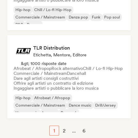
Ingaggiare artisti o pubblicare la loro musica
Hip-hop
Chill / Lo-fi Hip-Hop
Commerciale / Mainstream
Danza pop
Funk
Pop soul
R&B
Reggae
TLR Distribution
Etichetta, Mentore, Editore
&gt; 1000 risposte date
Afrobeat / Afropop
Rock alternativo
Chill / Lo-fi Hip-Hop
Commerciale / Mainstream
Dancehall
Dare agli artisti consigli costruttivi
Offrire agli artisti un contratto di edizione
Ingaggiare artisti o pubblicare la loro musica
Hip-hop
Afrobeat / Afropop
Commerciale / Mainstream
Dance music
Drill/Jersey
House music
Iperpop
Pop rock
1
2
...
6