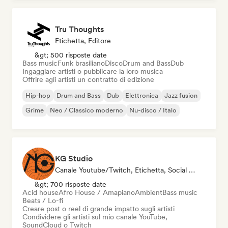
Tru Thoughts
Etichetta, Editore
&gt; 500 risposte date
Bass music
Funk brasiliano
Disco
Drum and Bass
Dub
Ingaggiare artisti o pubblicare la loro musica
Offrire agli artisti un contratto di edizione
Hip-hop
Drum and Bass
Dub
Elettronica
Jazz fusion
Grime
Neo / Classico moderno
Nu-disco / Italo
KG Studio
Canale Youtube/Twitch, Etichetta, Social Media Influencer
&gt; 700 risposte date
Acid house
Afro House / Amapiano
Ambient
Bass music
Beats / Lo-fi
Creare post o reel di grande impatto sugli artisti
Condividere gli artisti sul mio canale YouTube,
SoundCloud o Twitch