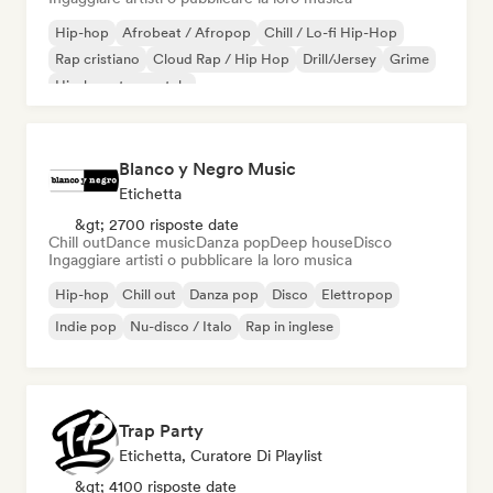
Hip-hop
Afrobeat / Afropop
Chill / Lo-fi Hip-Hop
Rap cristiano
Cloud Rap / Hip Hop
Drill/Jersey
Grime
Hip-hop strumentale
Blanco y Negro Music
Etichetta
&gt; 2700 risposte date
Chill out
Dance music
Danza pop
Deep house
Disco
Ingaggiare artisti o pubblicare la loro musica
Hip-hop
Chill out
Danza pop
Disco
Elettropop
Indie pop
Nu-disco / Italo
Rap in inglese
Trap Party
Etichetta, Curatore Di Playlist
&gt; 4100 risposte date