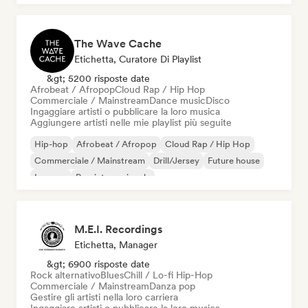
The Wave Cache
Etichetta, Curatore Di Playlist
&gt; 5200 risposte date
Afrobeat / Afropop
Cloud Rap / Hip Hop
Commerciale / Mainstream
Dance music
Disco
Ingaggiare artisti o pubblicare la loro musica
Aggiungere artisti nelle mie playlist più seguite
Hip-hop
Afrobeat / Afropop
Cloud Rap / Hip Hop
Commerciale / Mainstream
Drill/Jersey
Future house
Iperpop
Pop internazionale
M.E.I. Recordings
Etichetta, Manager
&gt; 6900 risposte date
Rock alternativo
Blues
Chill / Lo-fi Hip-Hop
Commerciale / Mainstream
Danza pop
Gestire gli artisti nella loro carriera