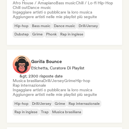
Afro House / Amapiano
Bass music
Chill / Lo-fi Hip-Hop
Chill out
Dance music
Ingaggiare artisti o pubblicare la loro musica
Aggiungere artisti nelle mie playlist più seguite
Hip-hop
Bass music
Dance music
Drill/Jersey
Dubstep
Grime
Phonk
Rap in inglese
Gorilla Bounce
Etichetta, Curatore Di Playlist
&gt; 2300 risposte date
Musica brasiliana
Drill/Jersey
Grime
Hip-hop
Rap internazionale
Ingaggiare artisti o pubblicare la loro musica
Aggiungere artisti nelle mie playlist più seguite
Hip-hop
Drill/Jersey
Grime
Rap internazionale
Rap in inglese
Trap
Musica brasiliana