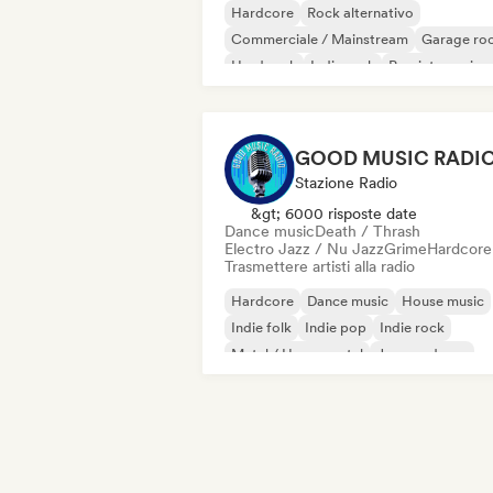
Hardcore
Rock alternativo
Commerciale / Mainstream
Garage ro
Hard rock
Indie rock
Pop internazion
Pop Punk
GOOD MUSIC RADI
Stazione Radio
&gt; 6000 risposte date
Dance music
Death / Thrash
Electro Jazz / Nu Jazz
Grime
Hardcore
Trasmettere artisti alla radio
Hardcore
Dance music
House music
Indie folk
Indie pop
Indie rock
Metal / Heavy metal
Jazz moderno