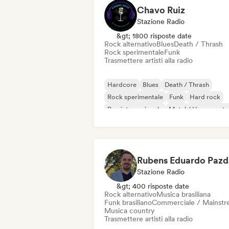
Chavo Ruiz
Stazione Radio
&gt; 1800 risposte date
Rock alternativo
Blues
Death / Thrash
Rock sperimentale
Funk
Trasmettere artisti alla radio
Hardcore
Blues
Death / Thrash
Rock sperimentale
Funk
Hard rock
Rap internazionale
Metal / Heavy meta
Stazione Radio
&gt; 400 risposte date
Rock alternativo
Musica brasiliana
Funk brasiliano
Commerciale / Mainst
Musica country
Trasmettere artisti alla radio