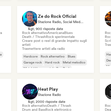
Metal melodico
No
Ze do Rock Oficial
Stazione Radio, Social Media Influencer
&gt; 900 risposte date
va
Rock alternativo
Americana
Blues
Roc
Death / Thrash
Rock sperimentale
Roc
Creare post o reel di grande impatto sugli
Scri
artisti
Tras
Trasmettere artisti alla radio
va
Ha
Hardcore
Rock alternativo
Blues
Dea
Garage rock
Hard rock
Metal melodico
Me
Metal / Heavy metal
Pop Punk
No
Heat Play
Stazione Radio
&gt; 2000 risposte date
Rock alternativo
Death / Thrash
Roc
Drum and Bass
Rock elettronico
Dea