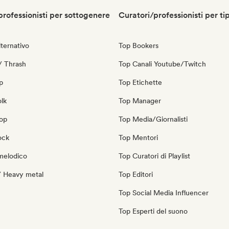
professionisti per sottogenere
Curatori/professionisti per ti
ternativo
Top Bookers
/ Thrash
Top Canali Youtube/Twitch
p
Top Etichette
olk
Top Manager
pop
Top Media/Giornalisti
ock
Top Mentori
melodico
Top Curatori di Playlist
/ Heavy metal
Top Editori
Top Social Media Influencer
Top Esperti del suono