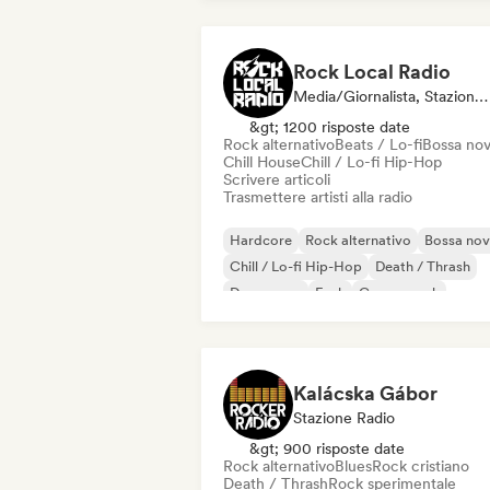
Rock Local Radio
Media/Giornalista, Stazione Radio
&gt; 1200 risposte date
Rock alternativo
Beats / Lo-fi
Bossa no
Chill House
Chill / Lo-fi Hip-Hop
Scrivere articoli
Trasmettere artisti alla radio
Hardcore
Rock alternativo
Bossa no
Chill / Lo-fi Hip-Hop
Death / Thrash
Dream pop
Funk
Garage rock
Kalácska Gábor
Stazione Radio
&gt; 900 risposte date
Rock alternativo
Blues
Rock cristiano
Death / Thrash
Rock sperimentale