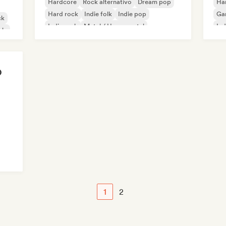
Hardcore
Rock alternativo
Dream pop
Ha
Hard rock
Indie folk
Indie pop
Ga
ck
Indie rock
Metal / Heavy metal
Ind
ale
O
1
2