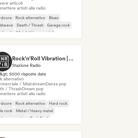
vere articoli
mettere artisti alla radio
rdcore
Rock alternativo
Blues
ldwave
Death / Thrash
Garage rock
rd rock
Metal / Heavy metal
Rock'n'Roll Vibration | Alternativa Rock
Stazione Radio
&gt; 5000 risposte date
k alternativo
merciale / Mainstream
Danza pop
th / Thrash
Dream pop
mettere artisti alla radio
rdcore
Rock alternativo
Hard rock
ie rock
Metal / Heavy metal
ck progressivo
Punk Rock
k & Roll / Rock classico