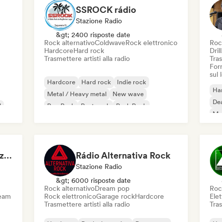
SSROCK rádio
Stazione Radio
&gt; 2400 risposte date
Rock alternativo
Coldwave
Rock elettronico
Roc
Hardcore
Hard rock
Dril
Trasmettere artisti alla radio
Tras
Forn
sul
Hardcore
Hard rock
Indie rock
Ha
Metal / Heavy metal
New wave
Dea
l
Pop Punk
Post punk
Punk Rock
Me
No
Rubens Eduardo Pazdziora
Rádio Alternativa Rock
Stazione Radio
&gt; 6000 risposte date
Rock alternativo
Dream pop
Roc
ream
Rock elettronico
Garage rock
Hardcore
Elet
Trasmettere artisti alla radio
Tras