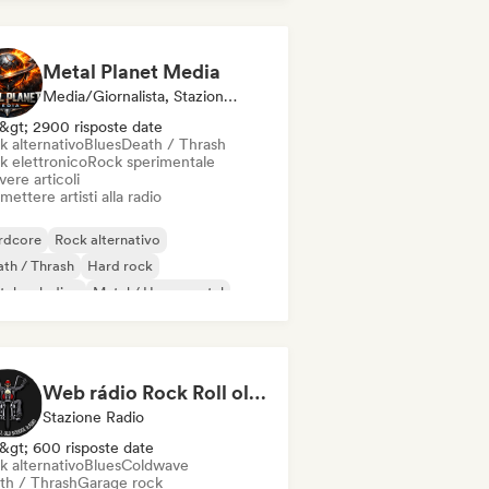
ise
Metal Planet Media
Media/Giornalista, Stazione Radio
&gt; 2900 risposte date
k alternativo
Blues
Death / Thrash
k elettronico
Rock sperimentale
vere articoli
mettere artisti alla radio
rdcore
Rock alternativo
th / Thrash
Hard rock
tal melodico
Metal / Heavy metal
ise
Rock progressivo
Web rádio Rock Roll old School
Stazione Radio
&gt; 600 risposte date
k alternativo
Blues
Coldwave
th / Thrash
Garage rock