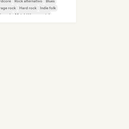
rdcore
Rock alternativo
Blues
rage rock
Hard rock
Indie folk
ie rock
Metal / Heavy metal