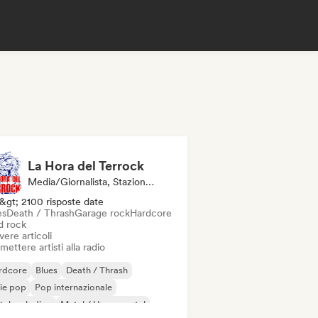
La Hora del Terrock
Media/Giornalista, Stazione Radio
&gt; 2100 risposte date
es
Death / Thrash
Garage rock
Hardcore
d rock
vere articoli
mettere artisti alla radio
rdcore
Blues
Death / Thrash
ie pop
Pop internazionale
tal melodico
Metal / Heavy metal