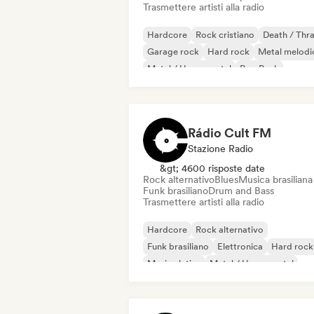
Trasmettere artisti alla radio
Hardcore
Rock cristiano
Death / Thr
Garage rock
Hard rock
Metal melodi
Metal / Heavy metal
Pop Punk
Rádio Cult FM
Stazione Radio
&gt; 4600 risposte date
Rock alternativo
Blues
Musica brasiliana
Funk brasiliano
Drum and Bass
Trasmettere artisti alla radio
Hardcore
Rock alternativo
Funk brasiliano
Elettronica
Hard rock
Musica latina
Metal / Heavy metal
Post punk