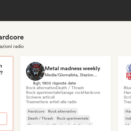
hardcore
azioni radio
n
Metal madness weekly
i?
Media/Giornalista, Stazione Radio
&gt; 1900 risposte date
Rock alternativo
Death / Thrash
Blu
Rock sperimentale
Garage rock
Hardcore
Har
Scrivere articoli
Scri
Trasmettere artisti alla radio
Tras
Hardcore
Rock alternativo
Ha
Death / Thrash
Rock sperimentale
Ind
Garage rock
Hard rock
Indie rock
Me