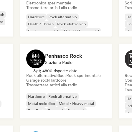
Elettronica sperimentale
Scri
Trasmettere artisti alla radio
Tras
ash
Hardcore
Rock alternativo
Ha
co
Death / Thrash
Rock elettronico
Co
Rock sperimentale
Metal / Heavy metal
Ha
Post punk
Rock progressivo
Penhasco Rock
Stazione Radio
&gt; 4800 risposte date
Rock alternativo
Blues
Rock sperimentale
Roc
Garage rock
Hardcore
Com
Trasmettere artisti alla radio
Dea
Tras
Hardcore
Rock alternativo
Ha
Metal melodico
Metal / Heavy metal
Ind
Pop Punk
Pop rock
Post punk
Ro
Rock progressivo
Roc