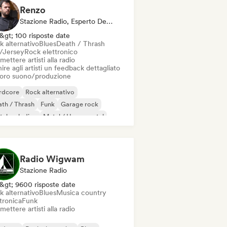
Renzo
Stazione Radio, Esperto Del Suono
&gt; 100 risposte date
k alternativo
Blues
Death / Thrash
l/Jersey
Rock elettronico
mettere artisti alla radio
ire agli artisti un feedback dettagliato
 loro suono/produzione
rdcore
Rock alternativo
th / Thrash
Funk
Garage rock
tal melodico
Metal / Heavy metal
ise
Radio Wigwam
Stazione Radio
&gt; 9600 risposte date
k alternativo
Blues
Musica country
tronica
Funk
mettere artisti alla radio