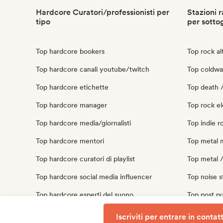
Hardcore Curatori/professionisti per
Stazioni r
tipo
per sotto
Top hardcore bookers
Top rock al
Top hardcore canali youtube/twitch
Top coldwav
Top hardcore etichette
Top death /
Top hardcore manager
Top rock el
Top hardcore media/giornalisti
Top indie r
Top hardcore mentori
Top metal m
Top hardcore curatori di playlist
Top metal /
Top hardcore social media influencer
Top noise s
Top hardcore esperti del suono
Top post pu
Top punk ro
Iscriviti per entrare in contat