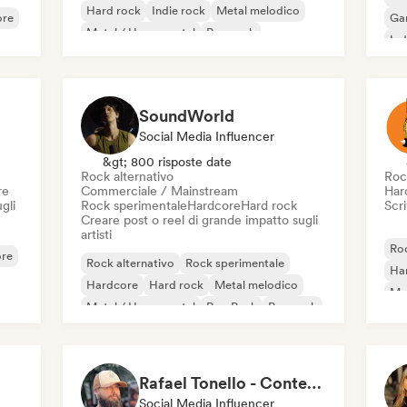
Hard rock
Indie rock
Metal melodico
ore
Ga
Metal / Heavy metal
Pop rock
Ind
SoundWorld
Social Media Influencer
&gt; 800 risposte date
Rock alternativo
Roc
re
Commerciale / Mainstream
Har
gli
Rock sperimentale
Hardcore
Hard rock
Scri
Creare post o reel di grande impatto sugli
artisti
Roc
re
Rock alternativo
Rock sperimentale
Ha
Hardcore
Hard rock
Metal melodico
Met
Metal / Heavy metal
Pop Punk
Pop rock
Po
Rafael Tonello - Content Creator
Social Media Influencer