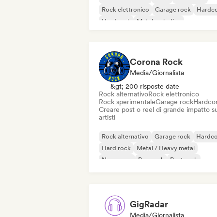
Rock elettronico
Garage rock
Hardc
Hard rock
Metal melodico
Corona Rock
Media/Giornalista
&gt; 200 risposte date
Rock alternativo
Rock elettronico
Rock sperimentale
Garage rock
Hardco
Creare post o reel di grande impatto su
artisti
Rock alternativo
Garage rock
Hardco
Hard rock
Metal / Heavy metal
New wave
Pop rock
Post rock
GigRadar
Media/Giornalista