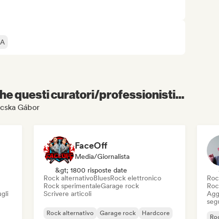
IA
e questi curatori/professionisti...
lácska Gábor
FaceOff
Media/Giornalista
&gt; 1800 risposte date
Rock alternativo
Blues
Rock elettronico
Roc
Rock sperimentale
Garage rock
Roc
gli
Scrivere articoli
Aggi
seg
Rock alternativo
Garage rock
Hardcore
Roc