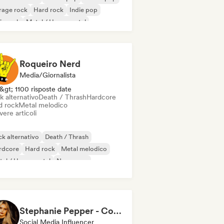
rage rock
Hard rock
Indie pop
ie rock
Metal / Heavy metal
Roqueiro Nerd
Media/Giornalista
&gt; 1100 risposte date
k alternativo
Death / Thrash
Hardcore
d rock
Metal melodico
vere articoli
k alternativo
Death / Thrash
rdcore
Hard rock
Metal melodico
al / Heavy metal
New wave
p rock
Stephanie Pepper - Content Creator
Social Media Influencer