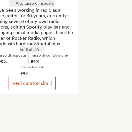
Alto tasso di risposta
ve been working in radio as a 
c editor for 30 years, currently 
ing several of my own radio 
ions, editing Spotify playlists and 
ging social media pages. I am the 
er of Rocker Radio, which 
adcasts hard rock/metal mus...
Vedi di più
asso di risposta
Tasso di condivisione
00%
94%
Risposte date
948
Vedi curatori simili