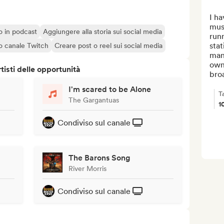
I ha
musi
o o in podcast
Aggiungere alla storia sui social media
runn
stat
o canale Twitch
Creare post o reel sui social media
mana
own
isti delle opportunità
bro
I'm scared to be Alone
T
The Gargantuas
1
Condiviso sul canale
The Barons Song
River Morris
Condiviso sul canale