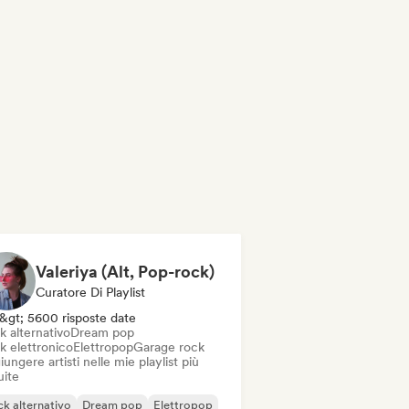
Valeriya (Alt, Pop-rock)
Curatore Di Playlist
&gt; 5600 risposte date
k alternativo
Dream pop
k elettronico
Elettropop
Garage rock
ungere artisti nelle mie playlist più
uite
k alternativo
Dream pop
Elettropop