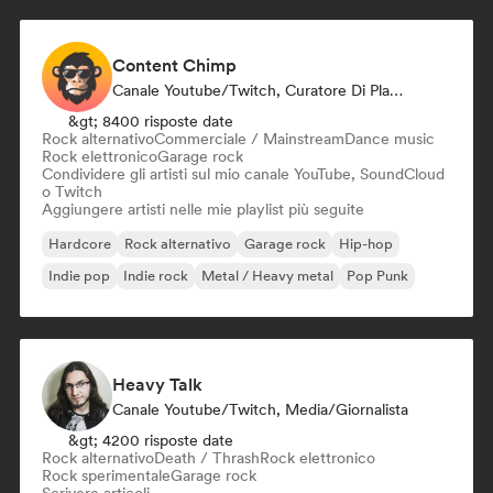
Content Chimp
Canale Youtube/Twitch, Curatore Di Playlist
&gt; 8400 risposte date
Rock alternativo
Commerciale / Mainstream
Dance music
Rock elettronico
Garage rock
Condividere gli artisti sul mio canale YouTube, SoundCloud
o Twitch
Aggiungere artisti nelle mie playlist più seguite
Hardcore
Rock alternativo
Garage rock
Hip-hop
Indie pop
Indie rock
Metal / Heavy metal
Pop Punk
Heavy Talk
Canale Youtube/Twitch, Media/Giornalista
&gt; 4200 risposte date
Rock alternativo
Death / Thrash
Rock elettronico
Rock sperimentale
Garage rock