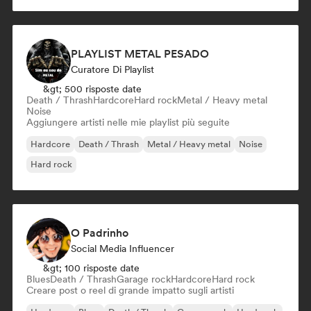
PLAYLIST METAL PESADO
Curatore Di Playlist
&gt; 500 risposte date
Death / Thrash
Hardcore
Hard rock
Metal / Heavy metal
Noise
Aggiungere artisti nelle mie playlist più seguite
Hardcore
Death / Thrash
Metal / Heavy metal
Noise
Hard rock
O Padrinho
Social Media Influencer
&gt; 100 risposte date
Blues
Death / Thrash
Garage rock
Hardcore
Hard rock
Creare post o reel di grande impatto sugli artisti