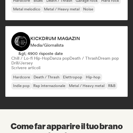
Hardcore
Blues
Death / Thrash
Garage rock
Hard rock
Metal melodico
Metal / Heavy metal
Noise
KICKDRUM MAGAZIN
Media/Giornalista
&gt; 4900 risposte date
Chill / Lo-fi Hip-Hop
Danza pop
Death / Thrash
Dream pop
Drill/Jersey
Scrivere articoli
Hardcore
Death / Thrash
Elettropop
Hip-hop
Indie pop
Rap internazionale
Metal / Heavy metal
R&B
Come far apparire il tuo brano