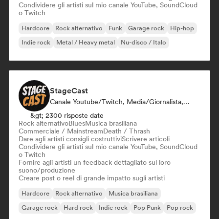
Condividere gli artisti sul mio canale YouTube, SoundCloud
o Twitch
Hardcore
Rock alternativo
Funk
Garage rock
Hip-hop
Indie rock
Metal / Heavy metal
Nu-disco / Italo
StageCast
Canale Youtube/Twitch, Media/Giornalista, Mentore, Social Media Influencer, Esperto Del Suono
&gt; 2300 risposte date
Rock alternativo
Blues
Musica brasiliana
Commerciale / Mainstream
Death / Thrash
Dare agli artisti consigli costruttivi
Scrivere articoli
Condividere gli artisti sul mio canale YouTube, SoundCloud
o Twitch
Fornire agli artisti un feedback dettagliato sul loro
suono/produzione
Creare post o reel di grande impatto sugli artisti
Hardcore
Rock alternativo
Musica brasiliana
Garage rock
Hard rock
Indie rock
Pop Punk
Pop rock