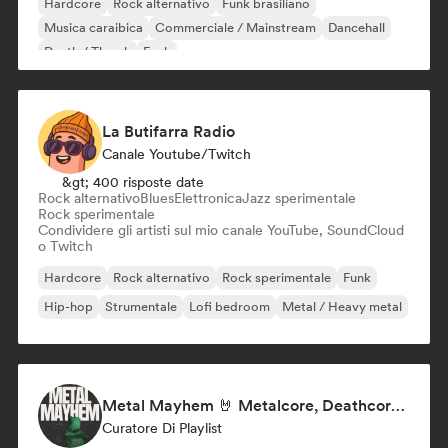
Hardcore
Rock alternativo
Funk brasiliano
Musica caraibica
Commerciale / Mainstream
Dancehall
Death / Thrash
Funk
La Butifarra Radio
Canale Youtube/Twitch
&gt; 400 risposte date
Rock alternativo
Blues
Elettronica
Jazz sperimentale
Rock sperimentale
Condividere gli artisti sul mio canale YouTube, SoundCloud
o Twitch
Hardcore
Rock alternativo
Rock sperimentale
Funk
Hip-hop
Strumentale
Lofi bedroom
Metal / Heavy metal
Metal Mayhem 🤘 Metalcore, Deathcore & Progressive Metal
Curatore Di Playlist