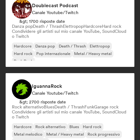
Doublecast Podcast
Canale Youtube/Twitch
&gt; 1700 risposte date
Danza pop
Death / Thrash
Elettropop
Hardcore
Hard rock
Condividere gli artisti sul mio canale YouTube, SoundCloud
o Twitch
Hardcore
Danza pop
Death / Thrash
Elettropop
Hard rock
Pop internazionale
Metal / Heavy metal
Punk Rock
IguannaRock
Canale Youtube/Twitch
&gt; 2700 risposte date
Rock alternativo
Blues
Death / Thrash
Funk
Garage rock
Condividere gli artisti sul mio canale YouTube, SoundCloud
o Twitch
Hardcore
Rock alternativo
Blues
Hard rock
Metal melodico
Metal / Heavy metal
Rock progressivo