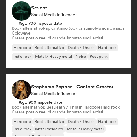
Sevent
Social Media Influencer
&gt; 700 risposte date
Rock alternativo
Rap cristiano
Rock cristiano
Musica classica
Coldwave
Creare post o reel di grande impatto sugli artisti
Hardcore
Rock alternativo
Death / Thrash
Hard rock
Indie rock
Metal / Heavy metal
Noise
Post punk
Stephanie Pepper - Content Creator
Social Media Influencer
&gt; 900 risposte date
Rock alternativo
Blues
Death / Thrash
Hardcore
Hard rock
Creare post o reel di grande impatto sugli artisti
Hardcore
Rock alternativo
Death / Thrash
Hard rock
Indie rock
Metal melodico
Metal / Heavy metal
Rock & Roll / Rock classico