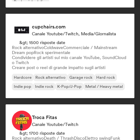
Rock psichedelico
cupchairs.com
Canale Youtube/Twitch, Media/Giornalista
&gt; 1500 risposte date
Rock alternativo
Coldwave
Commerciale / Mainstream
Dream pop
Rock sperimentale
Condividere gli artisti sul mio canale YouTube, SoundCloud
o Twitch
Creare post o reel di grande impatto sugli artisti
Hardcore
Rock alternativo
Garage rock
Hard rock
Indie pop
Indie rock
K-Pop/J-Pop
Metal / Heavy metal
Troca Fitas
Canale Youtube/Twitch
&gt; 1700 risposte date
Rock alternativo
Death / Thrash
Disco
Elettro swing
Funk