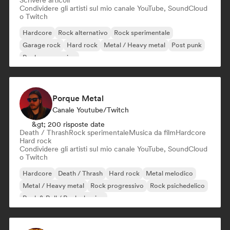
Scrivere articoli
Condividere gli artisti sul mio canale YouTube, SoundCloud
o Twitch
Hardcore
Rock alternativo
Rock sperimentale
Garage rock
Hard rock
Metal / Heavy metal
Post punk
Rock progressivo
Porque Metal
Canale Youtube/Twitch
&gt; 200 risposte date
Death / Thrash
Rock sperimentale
Musica da film
Hardcore
Hard rock
Condividere gli artisti sul mio canale YouTube, SoundCloud
o Twitch
Hardcore
Death / Thrash
Hard rock
Metal melodico
Metal / Heavy metal
Rock progressivo
Rock psichedelico
Rock & Roll / Rock classico