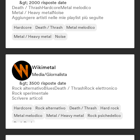
&gt; 2000 risposte date
Death / Thrash
Hardcore
Metal melodico
Metal / Heavy metal
Noise
Aggiungere artisti nelle mie playlist più seguite
Hardcore
Death / Thrash
Metal melodico
Metal / Heavy metal
Noise
Wikimetal
Media/Giornalista
&gt; 3500 risposte date
Rock alternativo
Blues
Death / Thrash
Rock elettronico
Rock sperimentale
Scrivere articoli
Hardcore
Rock alternativo
Death / Thrash
Hard rock
Metal melodico
Metal / Heavy metal
Rock psichedelico
Punk Rock