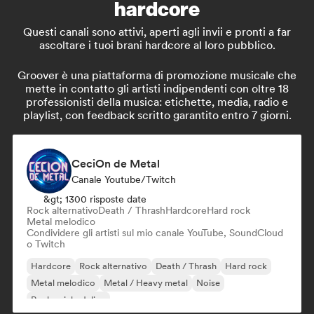
hardcore
Questi canali sono attivi, aperti agli invii e pronti a far
ascoltare i tuoi brani hardcore al loro pubblico.
Groover è una piattaforma di promozione musicale che
mette in contatto gli artisti indipendenti con oltre 18
professionisti della musica: etichette, media, radio e
playlist, con feedback scritto garantito entro 7 giorni.
CeciOn de Metal
Canale Youtube/Twitch
&gt; 1300 risposte date
Rock alternativo
Death / Thrash
Hardcore
Hard rock
Metal melodico
Condividere gli artisti sul mio canale YouTube, SoundCloud
o Twitch
Hardcore
Rock alternativo
Death / Thrash
Hard rock
Metal melodico
Metal / Heavy metal
Noise
Rock psichedelico