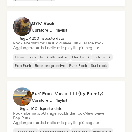
New wave
Pop rock
GYM Rock
Curatore Di Playlist
&gt; 4200 risposte date
Rock alternativo
Blues
Coldwave
Funk
Garage rock
Aggiungere artisti nelle mie playlist più seguite
Garage rock
Rock alternativo
Hard rock
Indie rock
Pop Punk
Rock progressivo
Punk Rock
Surf rock
Surf Rock Music 🏄🏻‍♂️ (by Palmfy)
Curatore Di Playlist
&gt; 1100 risposte date
Rock alternativo
Garage rock
Indie rock
New wave
Pop Punk
Aggiungere artisti nelle mie playlist più seguite
Garage rock
Rock alternativo
Indie rock
New wave