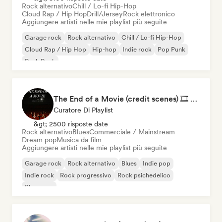
Rock alternativo
Chill / Lo-fi Hip-Hop
Cloud Rap / Hip Hop
Drill/Jersey
Rock elettronico
Aggiungere artisti nelle mie playlist più seguite
Garage rock
Rock alternativo
Chill / Lo-fi Hip-Hop
Cloud Rap / Hip Hop
Hip-hop
Indie rock
Pop Punk
Punk Rock
The End of a Movie (credit scenes) 🎞️ Cinematic Dream Pop & Bedroom Indie
Curatore Di Playlist
&gt; 2500 risposte date
Rock alternativo
Blues
Commerciale / Mainstream
Dream pop
Musica da film
Aggiungere artisti nelle mie playlist più seguite
Garage rock
Rock alternativo
Blues
Indie pop
Indie rock
Rock progressivo
Rock psichedelico
Shoegaze