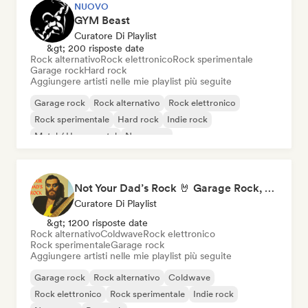
NUOVO
GYM Beast
Curatore Di Playlist
&gt; 200 risposte date
Rock alternativo
Rock elettronico
Rock sperimentale
Garage rock
Hard rock
Aggiungere artisti nelle mie playlist più seguite
Garage rock
Rock alternativo
Rock elettronico
Rock sperimentale
Hard rock
Indie rock
Metal / Heavy metal
New wave
Not Your Dad’s Rock 🤘 Garage Rock, Alt-Rock & Indie Anthems
Curatore Di Playlist
&gt; 1200 risposte date
Rock alternativo
Coldwave
Rock elettronico
Rock sperimentale
Garage rock
Aggiungere artisti nelle mie playlist più seguite
Garage rock
Rock alternativo
Coldwave
Rock elettronico
Rock sperimentale
Indie rock