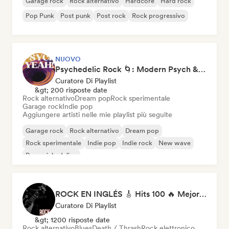
Garage rock
Rock alternativo
Hardcore
Hard rock
Pop Punk
Post punk
Post rock
Rock progressivo
NUOVO
Psychedelic Rock 🌀: Modern Psych & Turkish Vibes
Curatore Di Playlist
&gt; 200 risposte date
Rock alternativo
Dream pop
Rock sperimentale
Garage rock
Indie pop
Aggiungere artisti nelle mie playlist più seguite
Garage rock
Rock alternativo
Dream pop
Rock sperimentale
Indie pop
Indie rock
New wave
Pop psichedelico
ROCK EN INGLÉS 🎸 Hits 100 🔥 Mejor Música Rock Internacional ·
Curatore Di Playlist
&gt; 1200 risposte date
Rock alternativo
Blues
Death / Thrash
Rock elettronico