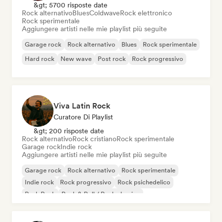
&gt; 5700 risposte date
Rock alternativo
Blues
Coldwave
Rock elettronico
Rock sperimentale
Aggiungere artisti nelle mie playlist più seguite
Garage rock
Rock alternativo
Blues
Rock sperimentale
Hard rock
New wave
Post rock
Rock progressivo
Viva Latin Rock
Curatore Di Playlist
&gt; 200 risposte date
Rock alternativo
Rock cristiano
Rock sperimentale
Garage rock
Indie rock
Aggiungere artisti nelle mie playlist più seguite
Garage rock
Rock alternativo
Rock sperimentale
Indie rock
Rock progressivo
Rock psichedelico
Punk Rock
Rock & Roll / Rock classico