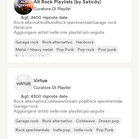
Alt Rock Playlists (by Saticöy)
Curatore Di Playlist
&gt; 3600 risposte date
Rock alternativo
Blues
Rock sperimentale
Garage rock
Hardcore
Aggiungere artisti nelle mie playlist più seguite
Garage rock
Rock alternativo
Hardcore
Metal / Heavy metal
Pop Punk
Pop rock
Post punk
Rock psichedelico
Virtue
Curatore Di Playlist
&gt; 4300 risposte date
Rock alternativo
Coldwave
Dream pop
Rock sperimentale
Garage rock
Aggiungere artisti nelle mie playlist più seguite
Garage rock
Rock alternativo
Coldwave
Dream pop
Rock sperimentale
Indie pop
Indie rock
Pop Punk