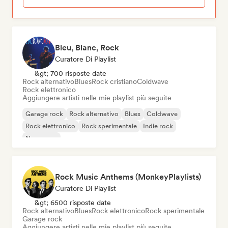
Bleu, Blanc, Rock
Curatore Di Playlist
&gt; 700 risposte date
Rock alternativo
Blues
Rock cristiano
Coldwave
Rock elettronico
Aggiungere artisti nelle mie playlist più seguite
Garage rock
Rock alternativo
Blues
Coldwave
Rock elettronico
Rock sperimentale
Indie rock
New wave
Rock Music Anthems (MonkeyPlaylists)
Curatore Di Playlist
&gt; 6500 risposte date
Rock alternativo
Blues
Rock elettronico
Rock sperimentale
Garage rock
Aggiungere artisti nelle mie playlist più seguite