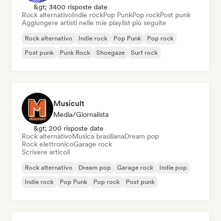
&gt; 3400 risposte date
Rock alternativo
Indie rock
Pop Punk
Pop rock
Post punk
Aggiungere artisti nelle mie playlist più seguite
Rock alternativo
Indie rock
Pop Punk
Pop rock
Post punk
Punk Rock
Shoegaze
Surf rock
Musicult
Media/Giornalista
&gt; 200 risposte date
Rock alternativo
Musica brasiliana
Dream pop
Rock elettronico
Garage rock
Scrivere articoli
Rock alternativo
Dream pop
Garage rock
Indie pop
Indie rock
Pop Punk
Pop rock
Post punk