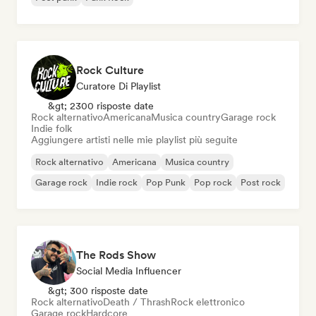
Rock Culture
Curatore Di Playlist
&gt; 2300 risposte date
Rock alternativo
Americana
Musica country
Garage rock
Indie folk
Aggiungere artisti nelle mie playlist più seguite
Rock alternativo
Americana
Musica country
Garage rock
Indie rock
Pop Punk
Pop rock
Post rock
The Rods Show
Social Media Influencer
&gt; 300 risposte date
Rock alternativo
Death / Thrash
Rock elettronico
Garage rock
Hardcore