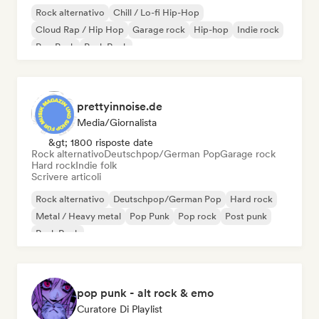
Rock alternativo
Chill / Lo-fi Hip-Hop
Cloud Rap / Hip Hop
Garage rock
Hip-hop
Indie rock
Pop Punk
Punk Rock
prettyinnoise.de
Media/Giornalista
&gt; 1800 risposte date
Rock alternativo
Deutschpop/German Pop
Garage rock
Hard rock
Indie folk
Scrivere articoli
Rock alternativo
Deutschpop/German Pop
Hard rock
Metal / Heavy metal
Pop Punk
Pop rock
Post punk
Punk Rock
pop punk - alt rock & emo
Curatore Di Playlist