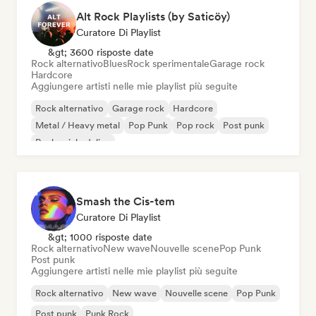
Alt Rock Playlists (by Saticöy)
Curatore Di Playlist
&gt; 3600 risposte date
Rock alternativo
Blues
Rock sperimentale
Garage rock
Hardcore
Aggiungere artisti nelle mie playlist più seguite
Rock alternativo
Garage rock
Hardcore
Metal / Heavy metal
Pop Punk
Pop rock
Post punk
Rock psichedelico
Smash the Cis-tem
Curatore Di Playlist
&gt; 1000 risposte date
Rock alternativo
New wave
Nouvelle scene
Pop Punk
Post punk
Aggiungere artisti nelle mie playlist più seguite
Rock alternativo
New wave
Nouvelle scene
Pop Punk
Post punk
Punk Rock