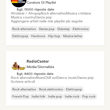
Curatore Di Playlist
&gt; 11000 risposte date
Afrobeat / Afropop
Rock alternativo
Musica cristiana
Musica country
Danza pop
Aggiungere artisti nelle mie playlist più seguite
Rock alternativo
Danza pop
Dubstep
Elettronica
Elettropop
Hardcore
Hip-hop
Musica latina
RadioCastor
Media/Giornalista
&gt; 8400 risposte date
Rock alternativo
Blues
Chill out
Dance music
Danza pop
Scrivere articoli
Rock alternativo
Rock elettronico
Elettropop
French Pop
Indie folk
Indie pop
Indie rock
Pop rock