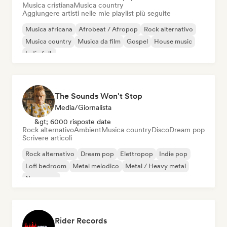
Musica cristiana
Musica country
Aggiungere artisti nelle mie playlist più seguite
Musica africana
Afrobeat / Afropop
Rock alternativo
Musica country
Musica da film
Gospel
House music
Indie folk
The Sounds Won't Stop
Media/Giornalista
&gt; 6000 risposte date
Rock alternativo
Ambient
Musica country
Disco
Dream pop
Scrivere articoli
Rock alternativo
Dream pop
Elettropop
Indie pop
Lofi bedroom
Metal melodico
Metal / Heavy metal
New wave
Rider Records