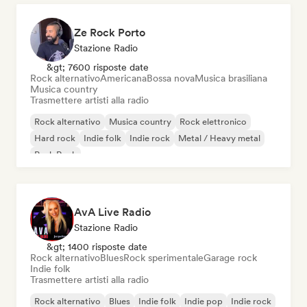
Ze Rock Porto
Stazione Radio
&gt; 7600 risposte date
Rock alternativo
Americana
Bossa nova
Musica brasiliana
Musica country
Trasmettere artisti alla radio
Rock alternativo
Musica country
Rock elettronico
Hard rock
Indie folk
Indie rock
Metal / Heavy metal
Punk Rock
AvA Live Radio
Stazione Radio
&gt; 1400 risposte date
Rock alternativo
Blues
Rock sperimentale
Garage rock
Indie folk
Trasmettere artisti alla radio
Rock alternativo
Blues
Indie folk
Indie pop
Indie rock