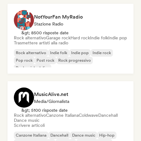
NotYourFan MyRadio
Stazione Radio
&gt; 8500 risposte date
Rock alternativo
Garage rock
Hard rock
Indie folk
Indie pop
Trasmettere artisti alla radio
Rock alternativo
Indie folk
Indie pop
Indie rock
Pop rock
Post rock
Rock progressivo
Rock psichedelico
MusicAlive.net
Media/Giornalista
&gt; 5100 risposte date
Rock alternativo
Canzone Italiana
Coldwave
Dancehall
Dance music
Scrivere articoli
Canzone Italiana
Dancehall
Dance music
Hip-hop