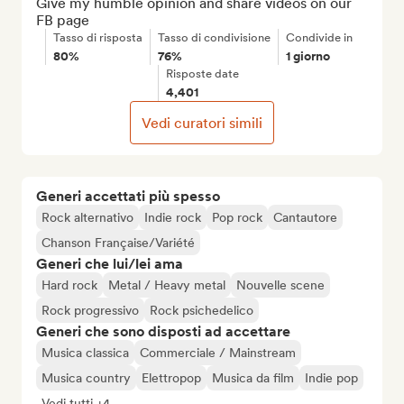
Give my humble opinion and share videos on our 
FB page
Tasso di risposta
Tasso di condivisione
Condivide in
80%
76%
1 giorno
Risposte date
4,401
Vedi curatori simili
Generi accettati più spesso
Rock alternativo
Indie rock
Pop rock
Cantautore
Chanson Française/Variété
Generi che lui/lei ama
Hard rock
Metal / Heavy metal
Nouvelle scene
Rock progressivo
Rock psichedelico
Generi che sono disposti ad accettare
Musica classica
Commerciale / Mainstream
Musica country
Elettropop
Musica da film
Indie pop
Vedi tutti +4