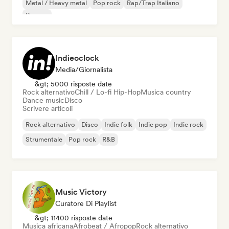
Metal / Heavy metal
Pop rock
Rap/Trap Italiano
Reggae
Indieoclock
Media/Giornalista
&gt; 5000 risposte date
Rock alternativo
Chill / Lo-fi Hip-Hop
Musica country
Dance music
Disco
Scrivere articoli
Rock alternativo
Disco
Indie folk
Indie pop
Indie rock
Strumentale
Pop rock
R&B
Music Victory
Curatore Di Playlist
&gt; 11400 risposte date
Musica africana
Afrobeat / Afropop
Rock alternativo