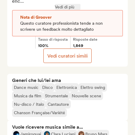
enc...
Vedi di più
Nota di Groover
Questo curatore professionista tende a non
scrivere un feedback molto dettagliato
Tasso di risposta
Risposte date
100%
1,849
Vedi curatori simili
Generi che lui/lei ama
Dance music
Disco
Elettronica
Elettro swing
Musica da film
Strumentale
Nouvelle scene
Nu-disco / Italo
Cantautore
Chanson Française/Variété
Vuole ricevere musica simile a...
Jamiroquai
Clara Luciani
Bruno Mars