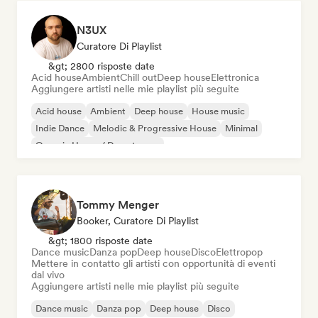
N3UX
Curatore Di Playlist
&gt; 2800 risposte date
Acid house
Ambient
Chill out
Deep house
Elettronica
Aggiungere artisti nelle mie playlist più seguite
Acid house
Ambient
Deep house
House music
Indie Dance
Melodic & Progressive House
Minimal
Organic House / Downtempo
Tommy Menger
Booker, Curatore Di Playlist
&gt; 1800 risposte date
Dance music
Danza pop
Deep house
Disco
Elettropop
Mettere in contatto gli artisti con opportunità di eventi
dal vivo
Aggiungere artisti nelle mie playlist più seguite
Dance music
Danza pop
Deep house
Disco