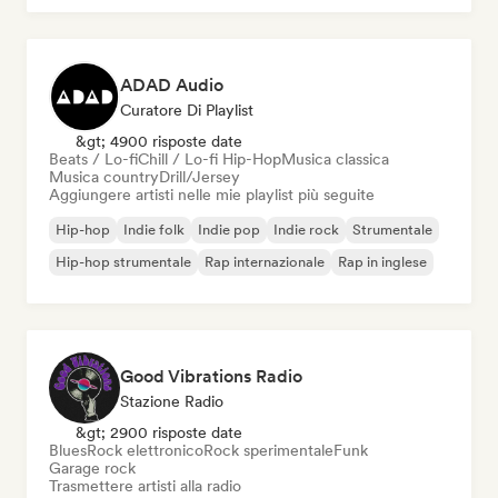
ADAD Audio
Curatore Di Playlist
&gt; 4900 risposte date
Beats / Lo-fi
Chill / Lo-fi Hip-Hop
Musica classica
Musica country
Drill/Jersey
Aggiungere artisti nelle mie playlist più seguite
Hip-hop
Indie folk
Indie pop
Indie rock
Strumentale
Hip-hop strumentale
Rap internazionale
Rap in inglese
Good Vibrations Radio
Stazione Radio
&gt; 2900 risposte date
Blues
Rock elettronico
Rock sperimentale
Funk
Garage rock
Trasmettere artisti alla radio