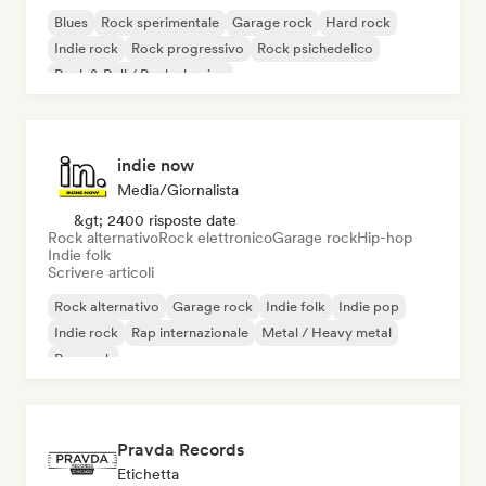
Blues
Rock sperimentale
Garage rock
Hard rock
Indie rock
Rock progressivo
Rock psichedelico
Rock & Roll / Rock classico
indie now
Media/Giornalista
&gt; 2400 risposte date
Rock alternativo
Rock elettronico
Garage rock
Hip-hop
Indie folk
Scrivere articoli
Rock alternativo
Garage rock
Indie folk
Indie pop
Indie rock
Rap internazionale
Metal / Heavy metal
Pop rock
Pravda Records
Etichetta