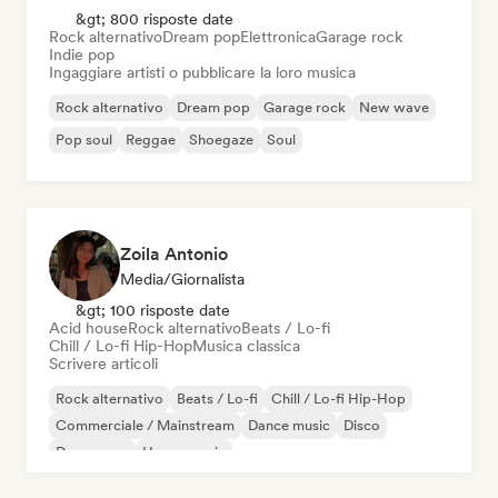
&gt; 800 risposte date
Rock alternativo
Dream pop
Elettronica
Garage rock
Indie pop
Ingaggiare artisti o pubblicare la loro musica
Rock alternativo
Dream pop
Garage rock
New wave
Pop soul
Reggae
Shoegaze
Soul
Zoila Antonio
Media/Giornalista
&gt; 100 risposte date
Acid house
Rock alternativo
Beats / Lo-fi
Chill / Lo-fi Hip-Hop
Musica classica
Scrivere articoli
Rock alternativo
Beats / Lo-fi
Chill / Lo-fi Hip-Hop
Commerciale / Mainstream
Dance music
Disco
Dream pop
House music