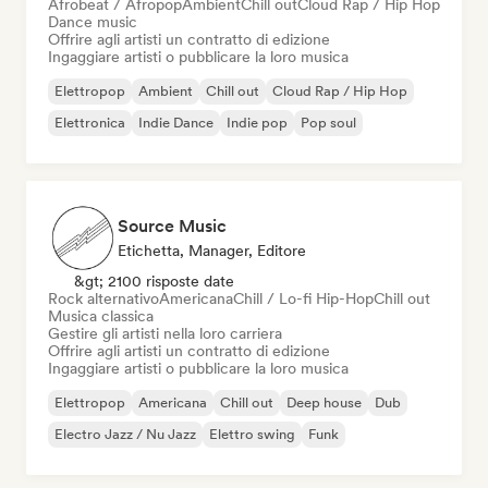
Afrobeat / Afropop
Ambient
Chill out
Cloud Rap / Hip Hop
Dance music
Offrire agli artisti un contratto di edizione
Ingaggiare artisti o pubblicare la loro musica
Elettropop
Ambient
Chill out
Cloud Rap / Hip Hop
Elettronica
Indie Dance
Indie pop
Pop soul
Source Music
Etichetta, Manager, Editore
&gt; 2100 risposte date
Rock alternativo
Americana
Chill / Lo-fi Hip-Hop
Chill out
Musica classica
Gestire gli artisti nella loro carriera
Offrire agli artisti un contratto di edizione
Ingaggiare artisti o pubblicare la loro musica
Elettropop
Americana
Chill out
Deep house
Dub
Electro Jazz / Nu Jazz
Elettro swing
Funk