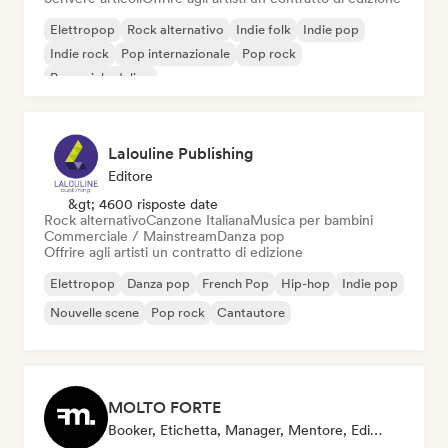
Elettropop
Rock alternativo
Indie folk
Indie pop
Indie rock
Pop internazionale
Pop rock
Pop psichedelico
Lalouline Publishing
Editore
&gt; 4600 risposte date
Rock alternativo
Canzone Italiana
Musica per bambini
Commerciale / Mainstream
Danza pop
Offrire agli artisti un contratto di edizione
Elettropop
Danza pop
French Pop
Hip-hop
Indie pop
Nouvelle scene
Pop rock
Cantautore
MOLTO FORTE
Booker, Etichetta, Manager, Mentore, Editore