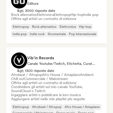
Editore
&gt; 3000 risposte date
Rock alternativo
Elettronica
Elettropop
Hip-hop
Indie pop
Offrire agli artisti un contratto di edizione
Elettropop
Rock alternativo
Elettronica
Hip-hop
Indie pop
Indie rock
Strumentale
Pop internazionale
Vib'in Records
Canale Youtube/Twitch, Etichetta, Curatore Di Playlist, Editore
&gt; 1300 risposte date
Afrobeat / Afropop
Afro House / Amapiano
Ambient
Chill out
Commerciale / Mainstream
Offrire agli artisti un contratto di edizione
Condividere gli artisti sul mio canale YouTube,
SoundCloud o Twitch
Ingaggiare artisti o pubblicare la loro musica
Aggiungere artisti nelle mie playlist più seguite
Elettropop
Afrobeat / Afropop
Afro House / Amapiano
Commerciale / Mainstream
Dance music
Danza pop