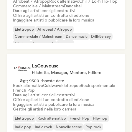
Afrobeat / Afropop
Rock alternativo
Chill / Lo-fi Hip-Hop
Commerciale / Mainstream
Dancehall
Dare agli artisti consigli costruttivi
Offrire agli artisti un contratto di edizione
Ingaggiare artisti o pubblicare la loro musica
Elettropop
Afrobeat / Afropop
Commerciale / Mainstream
Dance music
Drill/Jersey
Hip-hop
House music
Iperpop
LaCouveuse
Etichetta, Manager, Mentore, Editore
&gt; 9300 risposte date
Rock alternativo
Coldwave
Elettropop
Rock sperimentale
French Pop
Dare agli artisti consigli costruttivi
Offrire agli artisti un contratto di edizione
Ingaggiare artisti o pubblicare la loro musica
Gestire gli artisti nella loro carriera
Elettropop
Rock alternativo
French Pop
Hip-hop
Indie pop
Indie rock
Nouvelle scene
Pop rock