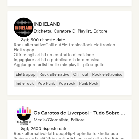
INDIELAND
Etichetta, Curatore Di Playlist, Editore
&gt; 500 risposte date
Rock alternativo
Chill out
Elettronica
Rock elettronico
Elettropop
Offrire agli artisti un contratto di edizione
Ingaggiare artisti o pubblicare la loro musica
Aggiungere artisti nelle mie playlist più seguite
Elettropop
Rock alternativo
Chill out
Rock elettronico
Indie rock
Pop Punk
Pop rock
Punk Rock
Os Garotos de Liverpool - Tudo Sobre Música
Media/Giornalista, Editore
&gt; 2600 risposte date
Rock alternativo
Elettropop
Hip-hop
Indie folk
Indie pop
Scrivere articoli
Offrire agli artisti un contratto di edizione