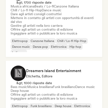
&gt; 1700 risposte date
Musica africana
Beats / Lo-fi
Canzone Italiana
Chill / Lo-fi Hip-Hop
Dance music
Dare agli artisti consigli costruttivi
Mettere in contatto gli artisti con opportunità di eventi
dal vivo
Gestire gli artisti nella loro carriera
Offrire agli artisti un contratto di edizione
Ingaggiare artisti o pubblicare la loro musica
Elettropop
Canzone Italiana
Chill / Lo-fi Hip-Hop
Dance music
Danza pop
Elettronica
Hip-hop
Indie pop
Dreamers Island Entertainment
Etichetta, Editore
&gt; 1000 risposte date
Bass music
Musica brasiliana
Funk brasiliano
Dance music
Deep house
Offrire agli artisti un contratto di edizione
Ingaggiare artisti o pubblicare la loro musica
Elettropop
Funk brasiliano
Deep house
Elettronica