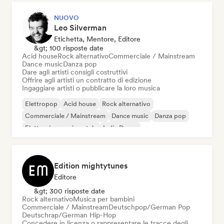
NUOVO
Leo Silverman
Etichetta, Mentore, Editore
&gt; 100 risposte date
Acid house
Rock alternativo
Commerciale / Mainstream
Dance music
Danza pop
Dare agli artisti consigli costruttivi
Offrire agli artisti un contratto di edizione
Ingaggiare artisti o pubblicare la loro musica
Elettropop
Acid house
Rock alternativo
Commerciale / Mainstream
Dance music
Danza pop
Elettronica sperimentale
Indie Dance
Edition mightytunes
Editore
&gt; 300 risposte date
Rock alternativo
Musica per bambini
Commerciale / Mainstream
Deutschpop/German Pop
Deutschrap/German Hip-Hop
Concedere in licenza o rappresentare le tracce degli