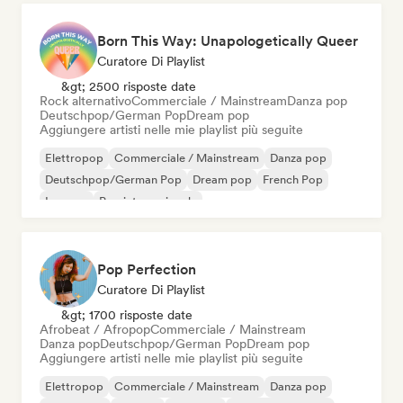
Born This Way: Unapologetically Queer
Curatore Di Playlist
&gt; 2500 risposte date
Rock alternativo
Commerciale / Mainstream
Danza pop
Deutschpop/German Pop
Dream pop
Aggiungere artisti nelle mie playlist più seguite
Elettropop
Commerciale / Mainstream
Danza pop
Deutschpop/German Pop
Dream pop
French Pop
Iperpop
Pop internazionale
Pop Perfection
Curatore Di Playlist
&gt; 1700 risposte date
Afrobeat / Afropop
Commerciale / Mainstream
Danza pop
Deutschpop/German Pop
Dream pop
Aggiungere artisti nelle mie playlist più seguite
Elettropop
Commerciale / Mainstream
Danza pop