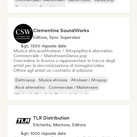
Deep house
French house
Clementine SoundWorks
Editore, Sync Supervisor
&gt; 7200 risposte date
Musica africana
Afrobeat / Afropop
Rock alternativo
Commerciale / Mainstream
Danza pop
Concedere in licenza o rappresentare le tracce degli
artisti per la sincronizzazione di immagini/video
Offrire agli artisti un contratto di edizione
Elettropop
Musica africana
Afrobeat / Afropop
Rock alternativo
Commerciale / Mainstream
Musica da film
Indie Dance
Indie rock
TLR Distribution
Etichetta, Mentore, Editore
&gt; 1000 risposte date