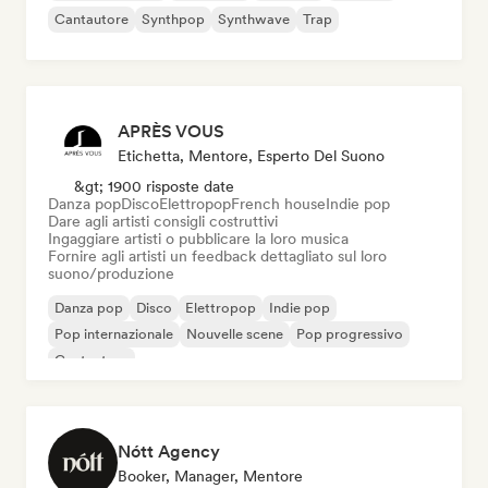
Cantautore
Synthpop
Synthwave
Trap
APRÈS VOUS
Etichetta, Mentore, Esperto Del Suono
&gt; 1900 risposte date
Danza pop
Disco
Elettropop
French house
Indie pop
Dare agli artisti consigli costruttivi
Ingaggiare artisti o pubblicare la loro musica
Fornire agli artisti un feedback dettagliato sul loro
suono/produzione
Danza pop
Disco
Elettropop
Indie pop
Pop internazionale
Nouvelle scene
Pop progressivo
Cantautore
Nótt Agency
Booker, Manager, Mentore