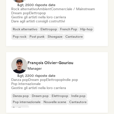
&gt; 2500 risposte date
Rock alternativo
Ambient
Commerciale / Mainstream
Dream pop
Elettropop
Gestire gli artisti nella loro carriera
Dare agli artisti consigli costruttivi
Rock alternativo
Elettropop
French Pop
Hip-hop
Pop rock
Post punk
Shoegaze
Cantautore
François Olivier-Gouriou
Manager
&gt; 2200 risposte date
Danza pop
Dream pop
Elettropop
Indie pop
Pop internazionale
Gestire gli artisti nella loro carriera
Danza pop
Dream pop
Elettropop
Indie pop
Pop internazionale
Nouvelle scene
Cantautore
Synthpop