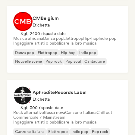
CMBelgium
Etichetta
&gt; 2400 risposte date
Musica africana
Danza pop
Elettropop
Hip-hop
Indie pop
Ingaggiare artisti o pubblicare la loro musica
Danza pop
Elettropop
Hip-hop
Indie pop
Nouvelle scene
Pop rock
Pop soul
Cantautore
AphroditeRecords Label
Etichetta
&gt; 300 risposte date
Rock alternativo
Bossa nova
Canzone Italiana
Chill out
Commerciale / Mainstream
Ingaggiare artisti o pubblicare la loro musica
Canzone Italiana
Elettropop
Indie pop
Pop rock