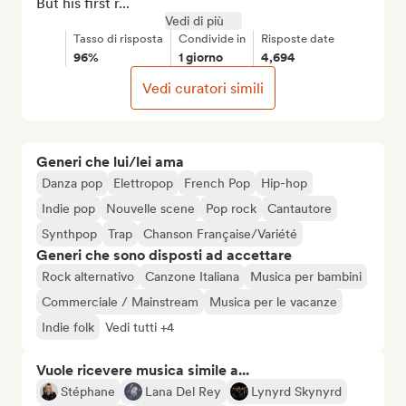
But his first r...
Vedi di più
Tasso di risposta
Condivide in
Risposte date
96%
1 giorno
4,694
Vedi curatori simili
Generi che lui/lei ama
Danza pop
Elettropop
French Pop
Hip-hop
Indie pop
Nouvelle scene
Pop rock
Cantautore
Synthpop
Trap
Chanson Française/Variété
Generi che sono disposti ad accettare
Rock alternativo
Canzone Italiana
Musica per bambini
Commerciale / Mainstream
Musica per le vacanze
Indie folk
Vedi tutti +4
Vuole ricevere musica simile a...
Stéphane
Lana Del Rey
Lynyrd Skynyrd