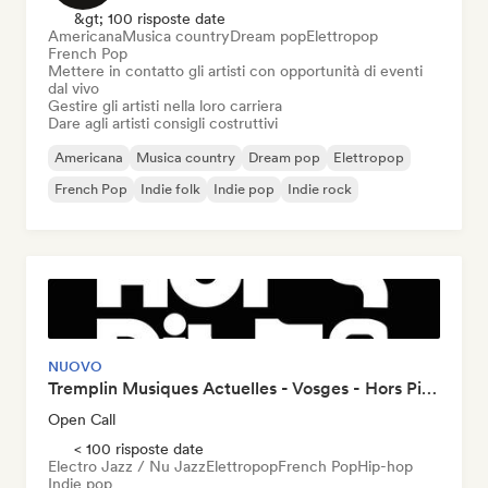
&gt; 100 risposte date
Americana
Musica country
Dream pop
Elettropop
French Pop
Mettere in contatto gli artisti con opportunità di eventi
dal vivo
Gestire gli artisti nella loro carriera
Dare agli artisti consigli costruttivi
Americana
Musica country
Dream pop
Elettropop
French Pop
Indie folk
Indie pop
Indie rock
NUOVO
Tremplin Musiques Actuelles - Vosges - Hors Piste x Groover
Open Call
< 100 risposte date
Electro Jazz / Nu Jazz
Elettropop
French Pop
Hip-hop
Indie pop