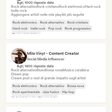
&gt; 1000 risposte date
Rock alternativo
Rock cristiano
Rock elettronico
Hard rock
Indie rock
Aggiungere artisti nelle mie playlist più seguite
Rock elettronico
Rock alternativo
Rock cristiano
Hard rock
Indie rock
Pop rock
Rock progressivo
Rock psichedelico
Milo Vinyl - Content Creator
Social Media Influencer
&gt; 1400 risposte date
Rock alternativo
Blues
Bossa nova
Musica caraibica
Dream pop
Creare post o reel di grande impatto sugli artisti
Rock elettronico
Rock alternativo
Bossa nova
Rock sperimentale
Jazz fusion
Hip-hop
Industrial music
Strumentale