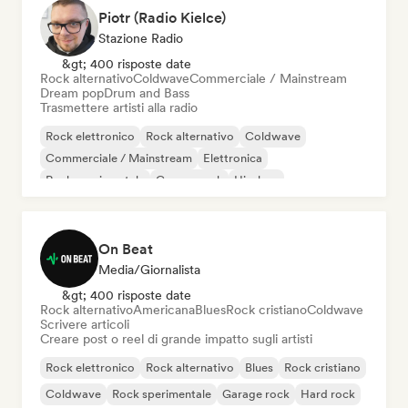
Piotr (Radio Kielce)
Stazione Radio
&gt; 400 risposte date
Rock alternativo
Coldwave
Commerciale / Mainstream
Dream pop
Drum and Bass
Trasmettere artisti alla radio
Rock elettronico
Rock alternativo
Coldwave
Commerciale / Mainstream
Elettronica
Rock sperimentale
Garage rock
Hip-hop
On Beat
Media/Giornalista
&gt; 400 risposte date
Rock alternativo
Americana
Blues
Rock cristiano
Coldwave
Scrivere articoli
Creare post o reel di grande impatto sugli artisti
Rock elettronico
Rock alternativo
Blues
Rock cristiano
Coldwave
Rock sperimentale
Garage rock
Hard rock