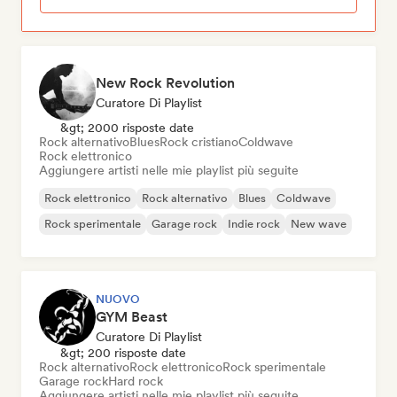
New Rock Revolution
Curatore Di Playlist
&gt; 2000 risposte date
Rock alternativo
Blues
Rock cristiano
Coldwave
Rock elettronico
Aggiungere artisti nelle mie playlist più seguite
Rock elettronico
Rock alternativo
Blues
Coldwave
Rock sperimentale
Garage rock
Indie rock
New wave
NUOVO
GYM Beast
Curatore Di Playlist
&gt; 200 risposte date
Rock alternativo
Rock elettronico
Rock sperimentale
Garage rock
Hard rock
Aggiungere artisti nelle mie playlist più seguite