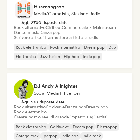
Huamangazo
Media/Giornalista, Stazione Radio
&gt; 2700 risposte date
Rock alternativo
Chill out
Commerciale / Mainstream
Dance music
Danza pop
Scrivere articoli
Trasmettere artisti alla radio
Rock elettronico
Rock alternativo
Dream pop
Dub
Elettronica
Jazz fusion
Hip-hop
Indie pop
DJ Andy Allnighter
Social Media Influencer
&gt; 100 risposte date
Rock alternativo
Coldwave
Danza pop
Dream pop
Rock elettronico
Creare post o reel di grande impatto sugli artisti
Rock elettronico
Coldwave
Dream pop
Elettropop
Garage rock
Iperpop
Indie pop
Indie rock