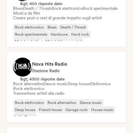
&gt; 400 risposte date
Blues
Death / Thrash
Rock elettronico
Rock sperimentale
Musica da film
Creare post o reel di grande impatto sugli artisti
Rock elettronico
Blues
Death / Thrash
Rock sperimentale
Hardcore
Hard rock
Metal melodico
Metal / Heavy metal
Nova Hits Radio
Stazione Radio
&gt; 4300 risposte date
Rock alternativo
Dance music
Deep house
Elettronica
Rock elettronico
Trasmettere artisti alla radio
Rock elettronico
Rock alternativo
Dance music
Deep house
French house
Garage rock
House music
Indie Dance