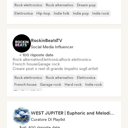
Rock elettronico
Rock alternativo
Dream pop
Elettronica
Hip-hop
Indie folk
Indie pop
Indie rock
RockinBeatsTV
Social Media Influencer
< 100 risposte date
Rock alternativo
Elettronica
Rock elettronico
French house
Garage rock
Creare post o reel di grande impatto sugli artisti
Rock elettronico
Rock alternativo
Elettronica
French house
Garage rock
Hard rock
Indie rock
Nu-disco / Italo
WEST JUPITER | Euphoric and Melodic Techno | The Best Indie | Organic House
Curatore Di Playlist
&gt; 400 risposte date