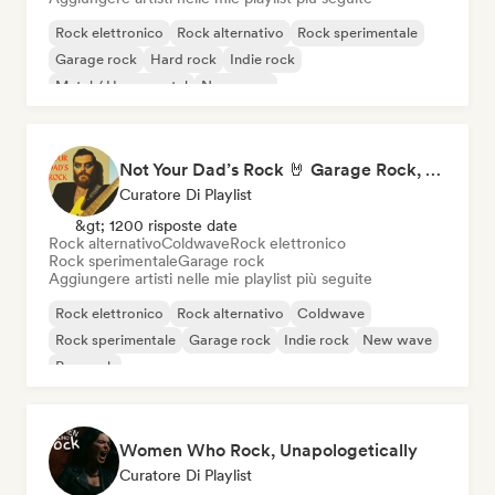
Rock elettronico
Rock alternativo
Rock sperimentale
Garage rock
Hard rock
Indie rock
Metal / Heavy metal
New wave
Not Your Dad’s Rock 🤘 Garage Rock, Alt-Rock & Indie Anthems
Curatore Di Playlist
&gt; 1200 risposte date
Rock alternativo
Coldwave
Rock elettronico
Rock sperimentale
Garage rock
Aggiungere artisti nelle mie playlist più seguite
Rock elettronico
Rock alternativo
Coldwave
Rock sperimentale
Garage rock
Indie rock
New wave
Pop rock
Women Who Rock, Unapologetically
Curatore Di Playlist