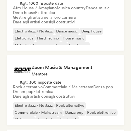
&gt; 1000 risposte date
Afro House / Amapiano
Musica country
Dance music
Deep house
Elettronica
Gestire gli artisti nella loro carriera
Dare agli artisti consigli costruttivi
Electro Jazz / Nu Jazz
Dance music
Deep house
Elettronica
Hard Techno
House music
Melodic & Progressive House
Psy-Trance
Zoom Music & Management
Mentore
&gt; 300 risposte date
Rock alternativo
Commerciale / Mainstream
Danza pop
Dream pop
Elettronica
Dare agli artisti consigli costruttivi
Electro Jazz / Nu Jazz
Rock alternativo
Commerciale / Mainstream
Danza pop
Rock elettronico
Elettropop
Jazz fusion
Hard rock