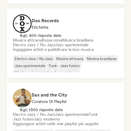
Dox Records
Etichetta
&gt; 400 risposte date
Musica africana
Bossa nova
Musica brasiliana
Electro Jazz / Nu Jazz
Jazz sperimentale
Ingaggiare artisti o pubblicare la loro musica
Electro Jazz / Nu Jazz
Musica africana
Musica brasiliana
Jazz sperimentale
Funk
Jazz fusion
Hip-hop strumentale
Jazz moderno
Sax and the City
Curatore Di Playlist
&gt; 1300 risposte date
Electro Jazz / Nu Jazz
Jazz sperimentale
Funk
Jazz fusion
Jazz moderno
Aggiungere artisti nelle mie playlist più seguite