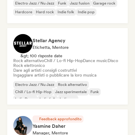
Electro Jazz / Nu Jazz
Funk
Jazz fusion
Garage rock
Hardcore
Hard rock
Indie folk
Indie pop
Stellar Agency
Etichetta, Mentore
&gt; 100 risposte date
Rock alternativo
Chill / Lo-fi Hip-Hop
Dance music
Disco
Rock elettronico
Dare agli artisti consigli costruttivi
Ingaggiare artisti o pubblicare la loro musica
Electro Jazz / Nu Jazz
Rock alternativo
Chill / Lo-fi Hip-Hop
Jazz sperimentale
Funk
Indie Dance
Indie folk
Indie pop
Feedback approfondito
Yasmine Daher
Manager, Mentore