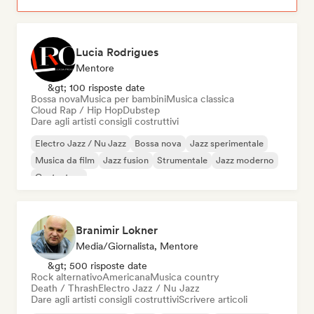
Lucia Rodrigues
Mentore
&gt; 100 risposte date
Bossa nova
Musica per bambini
Musica classica
Cloud Rap / Hip Hop
Dubstep
Dare agli artisti consigli costruttivi
Electro Jazz / Nu Jazz
Bossa nova
Jazz sperimentale
Musica da film
Jazz fusion
Strumentale
Jazz moderno
Cantautore
Branimir Lokner
Media/Giornalista, Mentore
&gt; 500 risposte date
Rock alternativo
Americana
Musica country
Death / Thrash
Electro Jazz / Nu Jazz
Dare agli artisti consigli costruttivi
Scrivere articoli