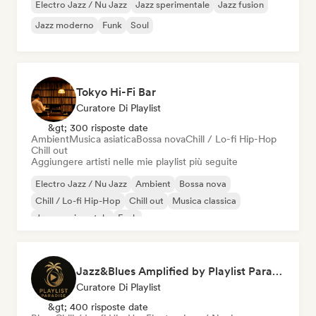
Electro Jazz / Nu Jazz
Jazz sperimentale
Jazz fusion
Jazz moderno
Funk
Soul
Tokyo Hi-Fi Bar
Curatore Di Playlist
&gt; 300 risposte date
Ambient
Musica asiatica
Bossa nova
Chill / Lo-fi Hip-Hop
Chill out
Aggiungere artisti nelle mie playlist più seguite
Electro Jazz / Nu Jazz
Ambient
Bossa nova
Chill / Lo-fi Hip-Hop
Chill out
Musica classica
Jazz sperimentale
Funk
Jazz&Blues Amplified by Playlist Paradise
Curatore Di Playlist
&gt; 400 risposte date