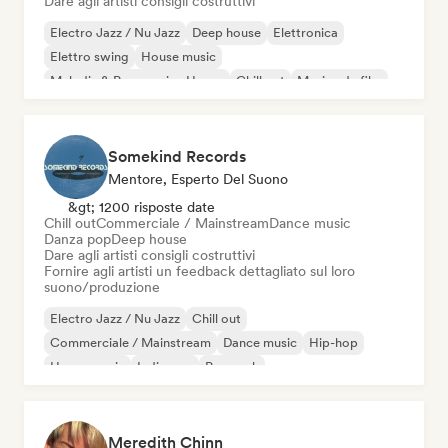
Dare agli artisti consigli costruttivi
Electro Jazz / Nu Jazz
Deep house
Elettronica
Elettro swing
House music
Melodic & Progressive House
Chill out
Musica da film
Somekind Records
Mentore, Esperto Del Suono
&gt; 1200 risposte date
Chill out
Commerciale / Mainstream
Dance music
Danza pop
Deep house
Dare agli artisti consigli costruttivi
Fornire agli artisti un feedback dettagliato sul loro
suono/produzione
Electro Jazz / Nu Jazz
Chill out
Commerciale / Mainstream
Dance music
Hip-hop
House music
Indie pop
Pop rock
Meredith Chinn