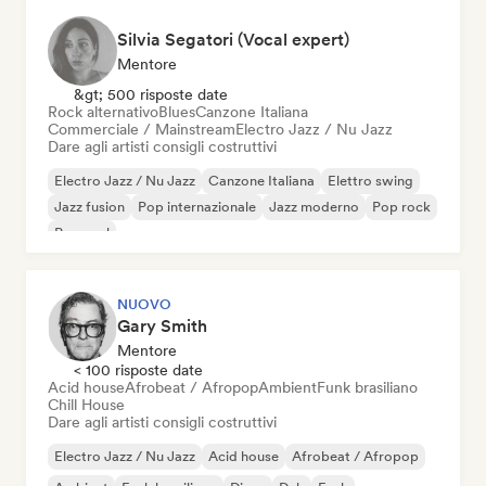
Silvia Segatori (Vocal expert)
Mentore
&gt; 500 risposte date
Rock alternativo
Blues
Canzone Italiana
Commerciale / Mainstream
Electro Jazz / Nu Jazz
Dare agli artisti consigli costruttivi
Electro Jazz / Nu Jazz
Canzone Italiana
Elettro swing
Jazz fusion
Pop internazionale
Jazz moderno
Pop rock
Pop soul
NUOVO
Gary Smith
Mentore
< 100 risposte date
Acid house
Afrobeat / Afropop
Ambient
Funk brasiliano
Chill House
Dare agli artisti consigli costruttivi
Electro Jazz / Nu Jazz
Acid house
Afrobeat / Afropop