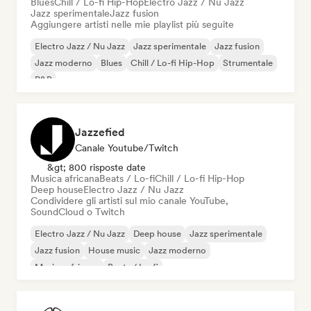
Blues
Chill / Lo-fi Hip-Hop
Electro Jazz / Nu Jazz
Jazz sperimentale
Jazz fusion
Aggiungere artisti nelle mie playlist più seguite
Electro Jazz / Nu Jazz
Jazz sperimentale
Jazz fusion
Jazz moderno
Blues
Chill / Lo-fi Hip-Hop
Strumentale
R&B
Jazzefied
Canale Youtube/Twitch
&gt; 800 risposte date
Musica africana
Beats / Lo-fi
Chill / Lo-fi Hip-Hop
Deep house
Electro Jazz / Nu Jazz
Condividere gli artisti sul mio canale YouTube,
SoundCloud o Twitch
Electro Jazz / Nu Jazz
Deep house
Jazz sperimentale
Jazz fusion
House music
Jazz moderno
Musica africana
Beats / Lo-fi