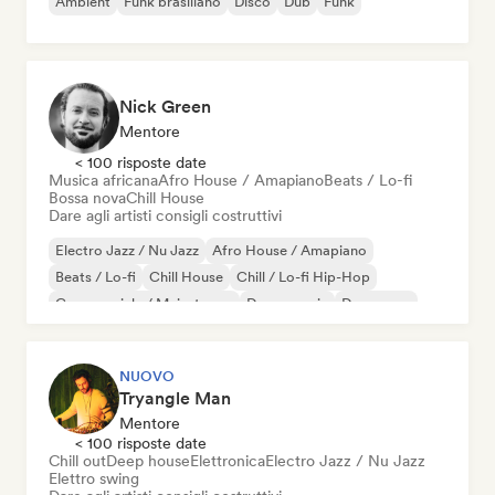
Ambient
Funk brasiliano
Disco
Dub
Funk
Nick Green
Mentore
< 100 risposte date
Musica africana
Afro House / Amapiano
Beats / Lo-fi
Bossa nova
Chill House
Dare agli artisti consigli costruttivi
Electro Jazz / Nu Jazz
Afro House / Amapiano
Beats / Lo-fi
Chill House
Chill / Lo-fi Hip-Hop
Commerciale / Mainstream
Dance music
Danza pop
NUOVO
Tryangle Man
Mentore
< 100 risposte date
Chill out
Deep house
Elettronica
Electro Jazz / Nu Jazz
Elettro swing