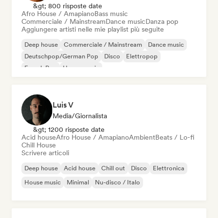
&gt; 800 risposte date
Afro House / Amapiano
Bass music
Commerciale / Mainstream
Dance music
Danza pop
Aggiungere artisti nelle mie playlist più seguite
Deep house
Commerciale / Mainstream
Dance music
Deutschpop/German Pop
Disco
Elettropop
French Pop
House music
Luis V
Media/Giornalista
&gt; 1200 risposte date
Acid house
Afro House / Amapiano
Ambient
Beats / Lo-fi
Chill House
Scrivere articoli
Deep house
Acid house
Chill out
Disco
Elettronica
House music
Minimal
Nu-disco / Italo