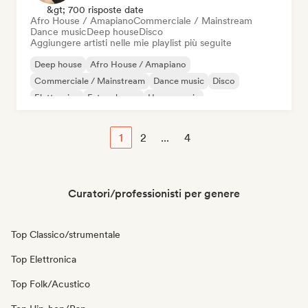
&gt; 700 risposte date
Afro House / Amapiano
Commerciale / Mainstream
Dance music
Deep house
Disco
Aggiungere artisti nelle mie playlist più seguite
Deep house
Afro House / Amapiano
Commerciale / Mainstream
Dance music
Disco
Elettronica
Future house
House music
1
2
...
4
Curatori/professionisti per genere
Top Classico/strumentale
Top Elettronica
Top Folk/Acustico