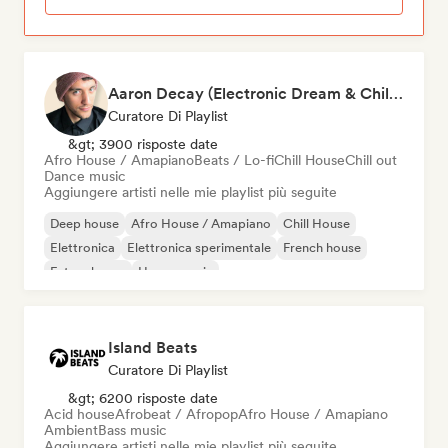
Aaron Decay (Electronic Dream & Chill Electronic Dream playlists)
Curatore Di Playlist
&gt; 3900 risposte date
Afro House / Amapiano
Beats / Lo-fi
Chill House
Chill out
Dance music
Aggiungere artisti nelle mie playlist più seguite
Deep house
Afro House / Amapiano
Chill House
Elettronica
Elettronica sperimentale
French house
Future house
House music
Island Beats
Curatore Di Playlist
&gt; 6200 risposte date
Acid house
Afrobeat / Afropop
Afro House / Amapiano
Ambient
Bass music
Aggiungere artisti nelle mie playlist più seguite