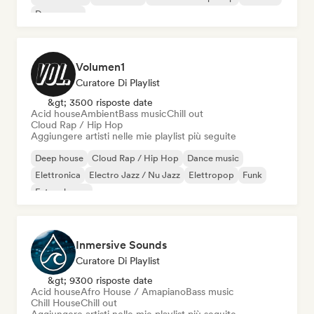
Dream pop
Volumen1
Curatore Di Playlist
&gt; 3500 risposte date
Acid house
Ambient
Bass music
Chill out
Cloud Rap / Hip Hop
Aggiungere artisti nelle mie playlist più seguite
Deep house
Cloud Rap / Hip Hop
Dance music
Elettronica
Electro Jazz / Nu Jazz
Elettropop
Funk
Future house
Inmersive Sounds
Curatore Di Playlist
&gt; 9300 risposte date
Acid house
Afro House / Amapiano
Bass music
Chill House
Chill out