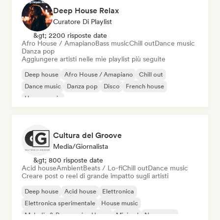
Deep House Relax
Curatore Di Playlist
&gt; 2200 risposte date
Afro House / Amapiano
Bass music
Chill out
Dance music
Danza pop
Aggiungere artisti nelle mie playlist più seguite
Deep house
Afro House / Amapiano
Chill out
Dance music
Danza pop
Disco
French house
House music
Cultura del Groove
Media/Giornalista
&gt; 800 risposte date
Acid house
Ambient
Beats / Lo-fi
Chill out
Dance music
Creare post o reel di grande impatto sugli artisti
Deep house
Acid house
Elettronica
Elettronica sperimentale
House music
Melodic & Progressive House
Minimal
New wave