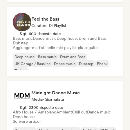
Feel the Bass
Curatore Di Playlist
&gt; 600 risposte date
Bass music
Dance music
Deep house
Drum and Bass
Dubstep
Aggiungere artisti nelle mie playlist più seguite
Deep house
Bass music
Drum and Bass
UK Garage / Bassline
Dance music
Dubstep
Phonk
Techno
Midnight Dance Music
Media/Giornalista
&gt; 2300 risposte date
Afro House / Amapiano
Ambient
Chill out
Dance music
Deep house
Scrivere articoli