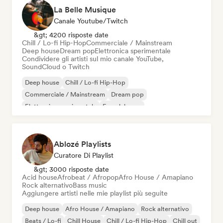
La Belle Musique
Canale Youtube/Twitch
&gt; 4200 risposte date
Chill / Lo-fi Hip-Hop
Commerciale / Mainstream
Deep house
Dream pop
Elettronica sperimentale
Condividere gli artisti sul mio canale YouTube,
SoundCloud o Twitch
Deep house
Chill / Lo-fi Hip-Hop
Commerciale / Mainstream
Dream pop
Elettronica sperimentale
French house
Melodic & Progressive House
Nu-disco / Italo
Ablozé Playlists
Curatore Di Playlist
&gt; 3000 risposte date
Acid house
Afrobeat / Afropop
Afro House / Amapiano
Rock alternativo
Bass music
Aggiungere artisti nelle mie playlist più seguite
Deep house
Afro House / Amapiano
Rock alternativo
Beats / Lo-fi
Chill House
Chill / Lo-fi Hip-Hop
Chill out