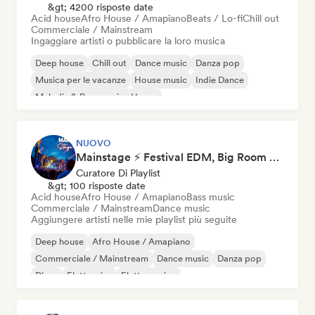
&gt; 4200 risposte date
Acid house
Afro House / Amapiano
Beats / Lo-fi
Chill out
Commerciale / Mainstream
Ingaggiare artisti o pubblicare la loro musica
Deep house
Chill out
Dance music
Danza pop
Musica per le vacanze
House music
Indie Dance
Melodic & Progressive House
NUOVO
Mainstage ⚡ Festival EDM, Big Room & House Anthems
Curatore Di Playlist
&gt; 100 risposte date
Acid house
Afro House / Amapiano
Bass music
Commerciale / Mainstream
Dance music
Aggiungere artisti nelle mie playlist più seguite
Deep house
Afro House / Amapiano
Commerciale / Mainstream
Dance music
Danza pop
Disco
Elettronica
Elettro swing