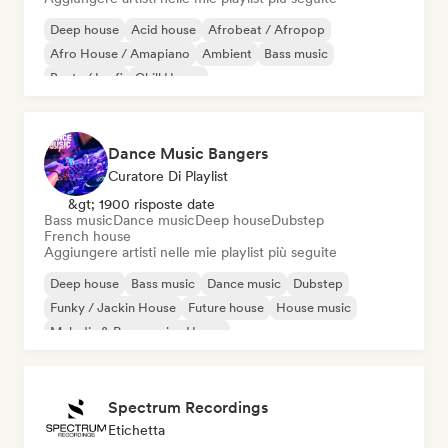
Deep house
Acid house
Afrobeat / Afropop
Afro House / Amapiano
Ambient
Bass music
Beats / Lo-fi
Chill House
Dance Music Bangers
Curatore Di Playlist
&gt; 1900 risposte date
Bass music
Dance music
Deep house
Dubstep
French house
Aggiungere artisti nelle mie playlist più seguite
Deep house
Bass music
Dance music
Dubstep
Funky / Jackin House
Future house
House music
Melodic & Progressive House
Spectrum Recordings
Etichetta