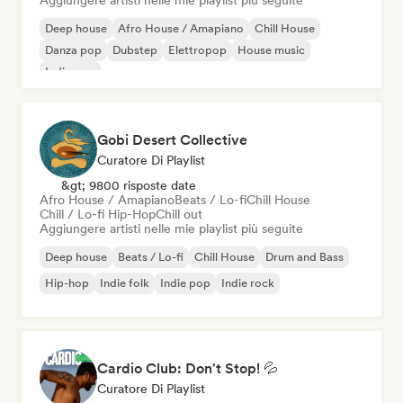
Aggiungere artisti nelle mie playlist più seguite
Deep house
Afro House / Amapiano
Chill House
Danza pop
Dubstep
Elettropop
House music
Indie pop
Gobi Desert Collective
Curatore Di Playlist
&gt; 9800 risposte date
Afro House / Amapiano
Beats / Lo-fi
Chill House
Chill / Lo-fi Hip-Hop
Chill out
Aggiungere artisti nelle mie playlist più seguite
Deep house
Beats / Lo-fi
Chill House
Drum and Bass
Hip-hop
Indie folk
Indie pop
Indie rock
Cardio Club: Don't Stop! 💦
Curatore Di Playlist