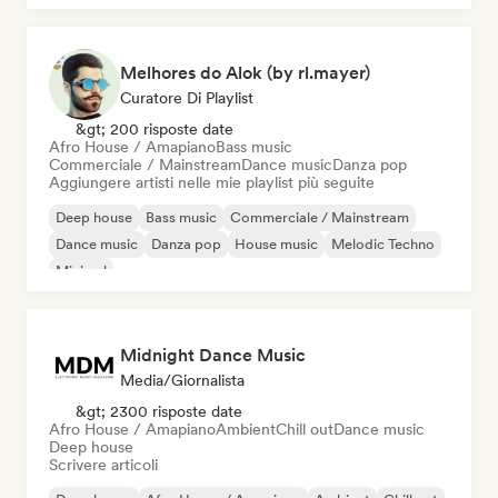
Melhores do Alok (by rl.mayer)
Curatore Di Playlist
&gt; 200 risposte date
Afro House / Amapiano
Bass music
Commerciale / Mainstream
Dance music
Danza pop
Aggiungere artisti nelle mie playlist più seguite
Deep house
Bass music
Commerciale / Mainstream
Dance music
Danza pop
House music
Melodic Techno
Minimal
Midnight Dance Music
Media/Giornalista
&gt; 2300 risposte date
Afro House / Amapiano
Ambient
Chill out
Dance music
Deep house
Scrivere articoli