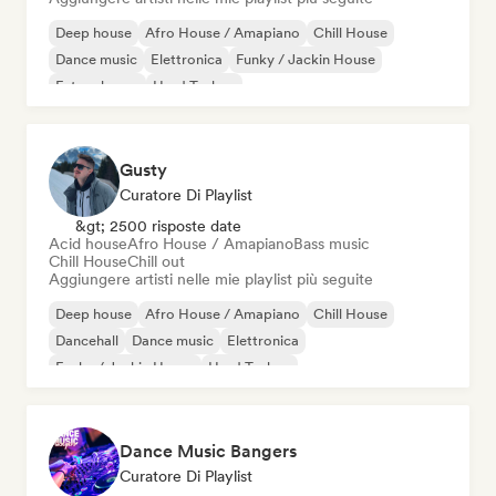
Deep house
Afro House / Amapiano
Chill House
Dance music
Elettronica
Funky / Jackin House
Future house
Hard Techno
Gusty
Curatore Di Playlist
&gt; 2500 risposte date
Acid house
Afro House / Amapiano
Bass music
Chill House
Chill out
Aggiungere artisti nelle mie playlist più seguite
Deep house
Afro House / Amapiano
Chill House
Dancehall
Dance music
Elettronica
Funky / Jackin House
Hard Techno
Dance Music Bangers
Curatore Di Playlist