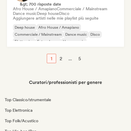
&gt; 700 risposte date
Afro House / Amapiano
Commerciale / Mainstream
Dance music
Deep house
Disco
Aggiungere artisti nelle mie playlist più seguite
Deep house
Afro House / Amapiano
Commerciale / Mainstream
Dance music
Disco
Elettronica
Future house
House music
1
2
...
5
Curatori/professionisti per genere
Top Classico/strumentale
Top Elettronica
Top Folk/Acustico