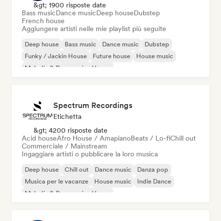
&gt; 1900 risposte date
Bass music
Dance music
Deep house
Dubstep
French house
Aggiungere artisti nelle mie playlist più seguite
Deep house
Bass music
Dance music
Dubstep
Funky / Jackin House
Future house
House music
Melodic & Progressive House
Spectrum Recordings
Etichetta
&gt; 4200 risposte date
Acid house
Afro House / Amapiano
Beats / Lo-fi
Chill out
Commerciale / Mainstream
Ingaggiare artisti o pubblicare la loro musica
Deep house
Chill out
Dance music
Danza pop
Musica per le vacanze
House music
Indie Dance
Melodic & Progressive House