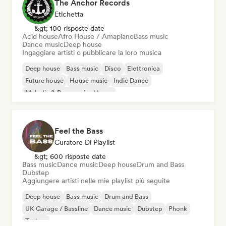
The Anchor Records
Etichetta
&gt; 100 risposte date
Acid house
Afro House / Amapiano
Bass music
Dance music
Deep house
Ingaggiare artisti o pubblicare la loro musica
Deep house
Bass music
Disco
Elettronica
Future house
House music
Indie Dance
Melodic & Progressive House
Feel the Bass
Curatore Di Playlist
&gt; 600 risposte date
Bass music
Dance music
Deep house
Drum and Bass
Dubstep
Aggiungere artisti nelle mie playlist più seguite
Deep house
Bass music
Drum and Bass
UK Garage / Bassline
Dance music
Dubstep
Phonk
Techno