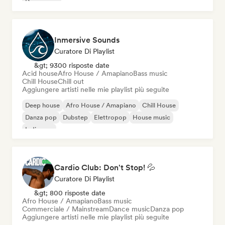
Dream pop
Inmersive Sounds
Curatore Di Playlist
&gt; 9300 risposte date
Acid house
Afro House / Amapiano
Bass music
Chill House
Chill out
Aggiungere artisti nelle mie playlist più seguite
Deep house
Afro House / Amapiano
Chill House
Danza pop
Dubstep
Elettropop
House music
Indie pop
Cardio Club: Don't Stop! 💦
Curatore Di Playlist
&gt; 800 risposte date
Afro House / Amapiano
Bass music
Commerciale / Mainstream
Dance music
Danza pop
Aggiungere artisti nelle mie playlist più seguite