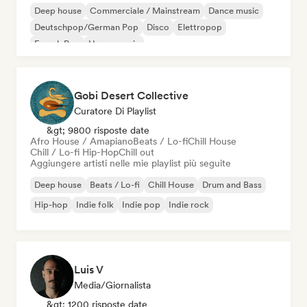
Deep house
Commerciale / Mainstream
Dance music
Deutschpop/German Pop
Disco
Elettropop
French Pop
House music
Gobi Desert Collective
Curatore Di Playlist
&gt; 9800 risposte date
Afro House / Amapiano
Beats / Lo-fi
Chill House
Chill / Lo-fi Hip-Hop
Chill out
Aggiungere artisti nelle mie playlist più seguite
Deep house
Beats / Lo-fi
Chill House
Drum and Bass
Hip-hop
Indie folk
Indie pop
Indie rock
Luis V
Media/Giornalista
&gt; 1200 risposte date