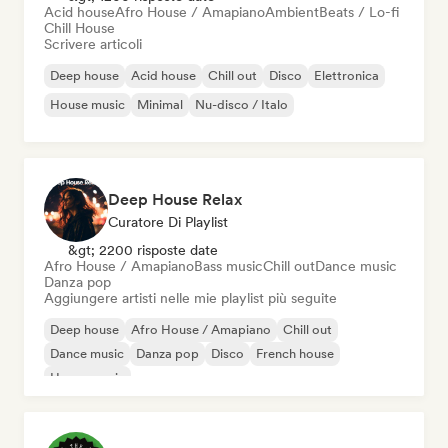
Acid house
Afro House / Amapiano
Ambient
Beats / Lo-fi
Chill House
Scrivere articoli
Deep house
Acid house
Chill out
Disco
Elettronica
House music
Minimal
Nu-disco / Italo
Deep House Relax
Curatore Di Playlist
&gt; 2200 risposte date
Afro House / Amapiano
Bass music
Chill out
Dance music
Danza pop
Aggiungere artisti nelle mie playlist più seguite
Deep house
Afro House / Amapiano
Chill out
Dance music
Danza pop
Disco
French house
House music