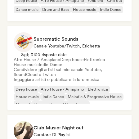
Deep house
Afro House / Amapiano
Ambient
Chill out
Dance music
Drum and Bass
House music
Indie Dance
Suprematic Sounds
Canale Youtube/Twitch, Etichetta
&gt; 3100 risposte date
Afro House / Amapiano
Deep house
Elettronica
House music
Indie Dance
Condividere gli artisti sul mio canale YouTube,
SoundCloud o Twitch
Ingaggiare artisti o pubblicare la loro musica
Deep house
Afro House / Amapiano
Elettronica
House music
Indie Dance
Melodic & Progressive House
Minimal
Organic House / Downtempo
Club Music: Night out
Curatore Di Playlist