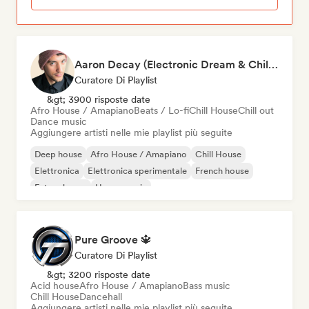
Aaron Decay (Electronic Dream & Chill Electronic Dream playlists)
Curatore Di Playlist
&gt; 3900 risposte date
Afro House / Amapiano
Beats / Lo-fi
Chill House
Chill out
Dance music
Aggiungere artisti nelle mie playlist più seguite
Deep house
Afro House / Amapiano
Chill House
Elettronica
Elettronica sperimentale
French house
Future house
House music
Pure Groove 🔱
Curatore Di Playlist
&gt; 3200 risposte date
Acid house
Afro House / Amapiano
Bass music
Chill House
Dancehall
Aggiungere artisti nelle mie playlist più seguite