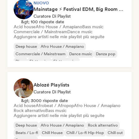
NUOVO
Mainstage ⚡ Festival EDM, Big Room & House Anthems
Curatore Di Playlist
&gt; 100 risposte date
Acid house
Afro House / Amapiano
Bass music
Commerciale / Mainstream
Dance music
Aggiungere artisti nelle mie playlist più seguite
Deep house
Afro House / Amapiano
Commerciale / Mainstream
Dance music
Danza pop
Disco
Elettronica
Elettro swing
Ablozé Playlists
Curatore Di Playlist
&gt; 3000 risposte date
Acid house
Afrobeat / Afropop
Afro House / Amapiano
Rock alternativo
Bass music
Aggiungere artisti nelle mie playlist più seguite
Deep house
Afro House / Amapiano
Rock alternativo
Beats / Lo-fi
Chill House
Chill / Lo-fi Hip-Hop
Chill out