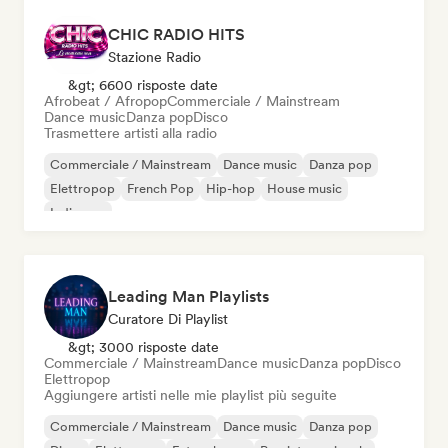
CHIC RADIO HITS
Stazione Radio
&gt; 6600 risposte date
Afrobeat / Afropop
Commerciale / Mainstream
Dance music
Danza pop
Disco
Trasmettere artisti alla radio
Commerciale / Mainstream
Dance music
Danza pop
Elettropop
French Pop
Hip-hop
House music
Indie pop
Leading Man Playlists
Curatore Di Playlist
&gt; 3000 risposte date
Commerciale / Mainstream
Dance music
Danza pop
Disco
Elettropop
Aggiungere artisti nelle mie playlist più seguite
Commerciale / Mainstream
Dance music
Danza pop