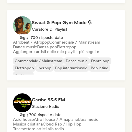
Sweat & Pop: Gym Mode 💦
Curatore Di Playlist
&gt; 1700 risposte date
Afrobeat / Afropop
Commerciale / Mainstream
Dance music
Danza pop
Elettropop
Aggiungere artisti nelle mie playlist più seguite
Commerciale / Mainstream
Dance music
Danza pop
Elettropop
Iperpop
Pop internazionale
Pop latino
Synthpop
Caribe 93.5 FM
Stazione Radio
&gt; 700 risposte date
Acid house
Afro House / Amapiano
Bass music
Musica cristiana
Cloud Rap / Hip Hop
Trasmettere artisti alla radio