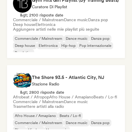
Gym Hits Girl Playlist (by Training Beats)
Curatore Di Playlist
&gt; 2100 risposte date
Commerciale / Mainstream
Dance music
Danza pop
Deep house
Elettronica
Aggiungere artisti nelle mie playlist più seguite
Commerciale / Mainstream
Dance music
Danza pop
Deep house
Elettronica
Hip-hop
Pop internazionale
Pop latino
The Shore 93.5 - Atlantic City, NJ
Stazione Radio
&gt; 2800 risposte date
Afrobeat / Afropop
Afro House / Amapiano
Beats / Lo-fi
Commerciale / Mainstream
Dance music
Trasmettere artisti alla radio
Afro House / Amapiano
Beats / Lo-fi
Commerciale / Mainstream
Dance music
Danza pop
Disco
Hip-hop
House music