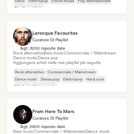
Disco
Elettropop
Future house
Pop internazionale
Nu-disco / Italo
Lerocque Favourites
Curatore Di Playlist
&gt; 3200 risposte date
Rock alternativo
Bass music
Commerciale / Mainstream
Dance music
Danza pop
Aggiungere artisti nelle mie playlist più seguite
Rock alternativo
Commerciale / Mainstream
Dance music
Danza pop
Elettropop
Hard rock
Hip-hop
House music
From Here To Mars
Curatore Di Playlist
&gt; 2900 risposte date
Bass music
Commerciale / Mainstream
Dance music