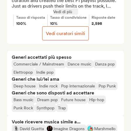
curation and created the best F1 playlist possible. 
Just as drivers push their limits on the track, I...
Vedi di più
Tasso di risposta
Tasso di condivisione
Risposte date
100%
10%
2,598
Vedi curatori simili
Generi accettati più spesso
Commerciale / Mainstream
Dance music
Danza pop
Elettropop
Indie pop
Generi che lui/lei ama
Deep house
Indie rock
Pop internazionale
Pop Punk
Generi che sono disposti ad accettare
Bass music
Dream pop
Future house
Hip-hop
Punk Rock
Synthpop
Trap
Vuole ricevere musica simile a...
David Guetta
Imagine Dragons
Marshmello